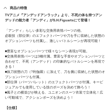
商品の特徴
TVアニメ『アンデッドアンラック』より、不死の体を持つアン
デッドの能力者「アンディ」がS.H.Figuartsにて登場！
「アンディ」らしい多彩な交換用表情パーツの他、
必殺技（部位弾）のエフェクトパーツや刀を手に収納した状態の
オプションパーツも付属し、激しいバトルシーンが再現可能！
■豊富なオプションパーツで様々なシーン表現が可能。
■交換用表情パーツは3種付属。豊富な手首やオプションパーツと
合わせて、不死（アンデッド）の印象的なバトルシーンを再現で
きる！
■抜刀状態の刀（?利伽羅）に加えて、刀を腕に収納した状態のオ
プションパーツも付属。
■部位弾（パーツバレット）のエフェクトパーツが付属。キービ
ジュアルでも使用している技のポーズを決めて飾ろう！
■風子との横並びが映える、ユニオンのスーツ衣装で立体化！広
い可動域で、アクションポーズを決めよう！
【仕様】