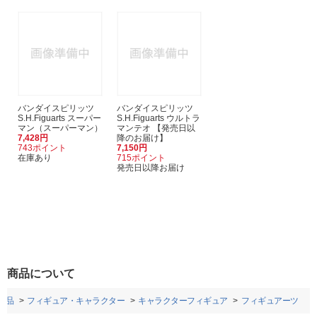
バンダイスピリッツ
バンダイスピリッツ
S.H.Figuarts スーパー
S.H.Figuarts ウルトラ
マン（スーパーマン）
マンテオ 【発売日以
7,428円
降のお届け】
743ポイント
7,150円
在庫あり
715ポイント
発売日以降お届け
商品について
用品
フィギュア・キャラクター
キャラクターフィギュア
フィギュアーツ