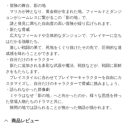
・冒険の舞台、影の地
マリカが神となり、黄金樹が生まれた地。フィールドとダンジ
ョンがシームレスに繋がるこの「影の地」で、
謎と発見に満ちた自由度の高い冒険が繰り広げられます。
・新たな脅威
広大なフィールドや立体的なダンジョンで、プレイヤーに立ち
はだかる強敵たち。
激しい戦闘の果て、死地をくぐり抜けたその先で、圧倒的な達
成感を味わうことができます。
・自分だけのキャラクター
新たに追加される多彩な武器や魔法、戦技などが、戦闘に新鮮
さをもたらします。
プレイスタイルに合わせてプレイヤーキャラクターを自由にカ
スタマイズし、自分だけのキャラクターで脅威に挑みましょう。
・語られなかった群像劇
ミケラはなぜ「影の地」へと向かったのか。様々な思惑を持っ
た登場人物たちのドラマと共に、
狭間の地では語られることが無かった物語が描かれます。
商品レビュー