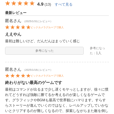
4.9
(
13
)
すべて見る
最新レビュー
匿名
さん
（2025/1/31にレビュー）
ビックカメラグループで購入
ええやん
最初は難しいけど、だんだんはまっていく感じ
参考になっ
参考になった
1人
た：
匿名
さん
（2025/1/16にレビュー）
ビックカメラグループで購入
終わりがない最高のゲームです
最初はコマンドが出るまで少し遅くモヤっとしますが、徐々に慣
れてどうすれば強敵に勝てるか考えるのが楽しくなるゲームで
す。グラフィックやBGMも最高で世界観にハマります。すらす
らストーリーが進んでいくのではなく、レベルアップしていかな
いとクリアするのが難しくなるので、探索しながらまた敵を倒し