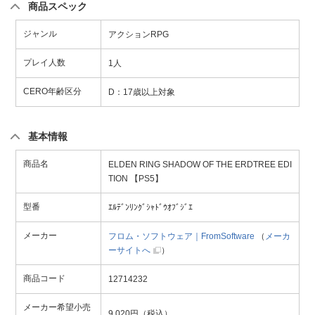
商品スペック
ジャンル
アクションRPG
プレイ人数
1人
CERO年齢区分
D：17歳以上対象
基本情報
商品名
ELDEN RING SHADOW OF THE ERDTREE EDI
TION 【PS5】
型番
ｴﾙﾃﾞﾝﾘﾝｸﾞｼｬﾄﾞｳｵﾌﾞｼﾞｴ
メーカー
フロム・ソフトウェア｜FromSoftware
（
メーカ
ーサイトへ
）
商品コード
12714232
メーカー希望小売
9,020円（税込）