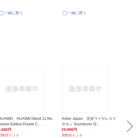
一緒に買う
一緒に買う
一
HUAWEI HUAWEI Band 11 Alu
Anker Japan 完全ワイヤレスイ
FINA
inum Edition Purple C...
ヤホン Soundcore Sl...
FI-VR3
8,580円
29,990円
15,80
858ポイント
300ポイント
1,58