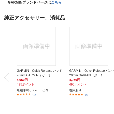
GARMINブランドページは
こちら
純正アクセサリー、消耗品
se バンド
GARMIN Quick Release バンド
GARMIN Quick Release バン
.
20mm GARMIN（ガーミ...
20mm GARMIN（ガーミ...
4,950円
4,950円
495ポイント
495ポイント
店在庫有り 2～3日出荷
在庫あり
(1)
(1)