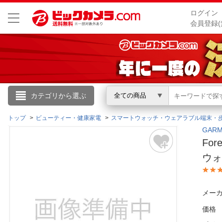
ログイン
会員登録(
こんにちは
カテゴリから選ぶ
全ての商品
ログイン
トップ
ビューティー・健康家電
スマートウォッチ・ウェアラブル端末・
GAR
Fo
新規会員登録
ウォッ
会員メニュー
メーカ
お買いもの履歴
価格
閲覧履歴