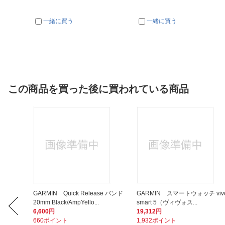
一緒に買う
一緒に買う
この商品を買った後に買われている商品
C to L
GARMIN Quick Release バンド
GARMIN スマートウォッチ viv
20mm Black/AmpYello...
smart 5（ヴィヴォス...
6,600円
19,312円
660ポイント
1,932ポイント