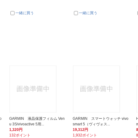
一緒に買う
一緒に買う
o
GARMIN 液晶保護フィルム Ven
GARMIN スマートウォッチ vivo
u 3S/vivoactive 5用...
smart 5（ヴィヴォス...
m
1,320円
19,312円
132ポイント
1,932ポイント