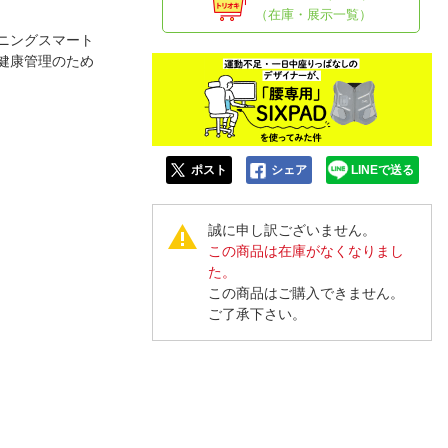
人窓口
（在庫・展示一覧）
R情報
ランニングスマート
、健康管理のため
nglish / 中文
ポスト
シェア
LINEで送る
誠に申し訳ございません。
この商品は在庫がなくなりまし
た。
この商品はご購入できません。
ご了承下さい。