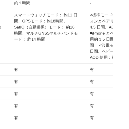
約１時間
-
スマートウォッチモード： 約11 日
<標準モード> ■Andr
リ
間、GPSモード：約18時間、
ォンとペアリング時
約
SatIQ（自動選択）モード： 約16
4.5 日間、AOD 使用
、
時間、マルチGNSSマルチバンドモ
■iPhone とペアリ
ード： 約14 時間
用約 3.5 日間、AOD使
間 <節電モード>通
日間、ヘビーユース：
AOD 使用：約 4 日間
有
有
有
有
有
有
有
有
有
有