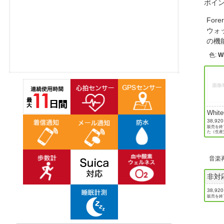
ポイ
ほしいもの
Fo
ウォ
お知らせ
の機
色
:
W
Whit
38,92
販売を終
た（生産
音楽
非対
38,92
販売を終