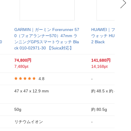
GARMIN｜ガーミン Forerunner 57
HUAWEI｜ファーウ
0（フォアランナー570）47mm ラ
ウォッチ HUAWEI WAT
0
ンニングGPSスマートウォッチ Bla
2 Black
ck 010-02971-30 【Suica対応】
74,800円
141,680円
7,480pt
14,168pt
4.8
-
47 x 47 x 12.9 mm
約 48.5 x 約 48.5 x 約
50g
約 80.5g
リチウムイオン
-