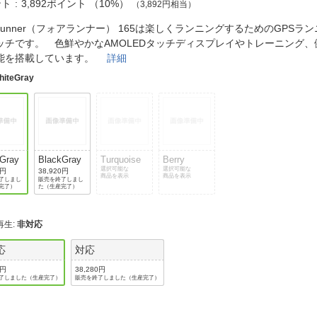
法
ント
3,892ポイント
（
10%
）
（3,892円相当）
よくある質問・お問合せ
I
rerunner（フォアランナー） 165は楽しくランニングするためのGPS
ご利用規約
ッチです。 色鮮やかなAMOLEDタッチディスプレイやトレーニング
能を搭載しています。
詳細
hiteGray
E
eGray
BlackGray
Turquoise
Berry
選択可能な
選択可能な
0円
38,920円
商品を表示
商品を表示
了しまし
販売を終了しまし
完了）
た（生産完了）
再生
:
非対応
応
対応
0円
38,280円
了しました（生産完了）
販売を終了しました（生産完了）