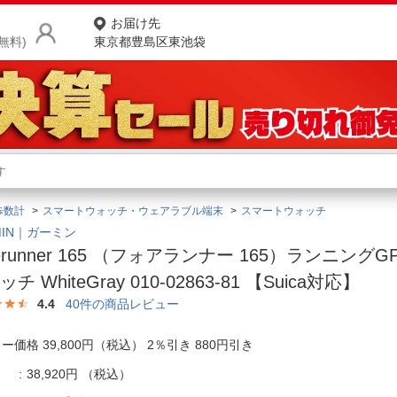
お届け先
無料)
東京都豊島区東池袋
商品をさがす
ランキングからさがす
ネ
歩数計
スマートウォッチ・ウェアラブル端末
スマートウォッチ
カテゴリ一覧からさがす
ポ
MIN｜ガーミン
rerunner 165 （フォアランナー 165）ランニング
店
チ WhiteGray 010-02863-81 【Suica対応】
お
4.4
40
件の商品レビュー
お客様サポート
ー価格 39,800円（税込） 2％引き 880円引き
ご利用ガイド
38,920円
（税込）