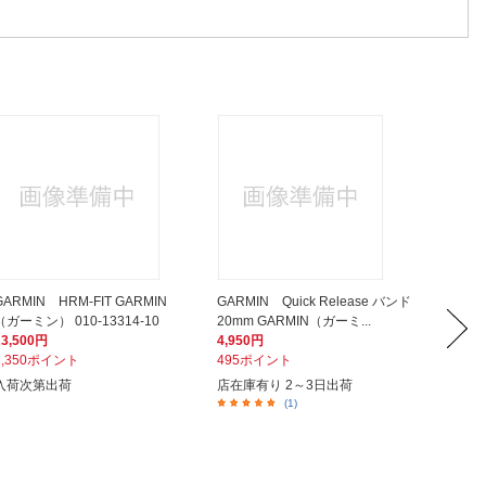
GARMIN HRM-FIT GARMIN
GARMIN Quick Release バンド
GARMI
（ガーミン） 010-13314-10
20mm GARMIN（ガーミ...
20mm 
23,500円
4,950円
4,500
2,350ポイント
495ポイント
450ポ
入荷次第出荷
店在庫有り 2～3日出荷
店在庫有
(1)