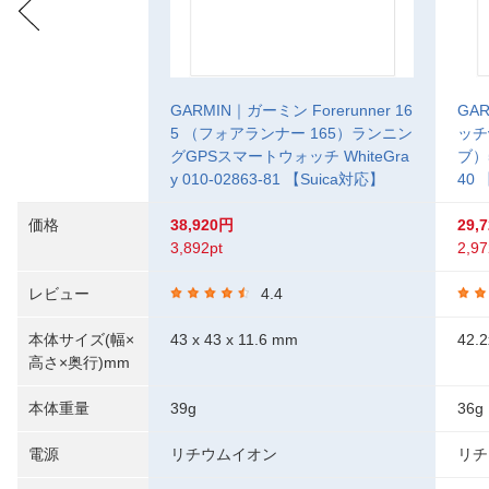
GARMIN｜ガーミン Forerunner 16
GA
5 （フォアランナー 165）ランニン
ッチ
グGPSスマートウォッチ WhiteGra
ブ）5
y 010-02863-81 【Suica対応】
40 
価格
38,920円
29,
3,892pt
2,97
レビュー
4.4
本体サイズ(幅×
43 x 43 x 11.6 mm
42.2
高さ×奥行)mm
本体重量
39g
36g
電源
リチウムイオン
リチ