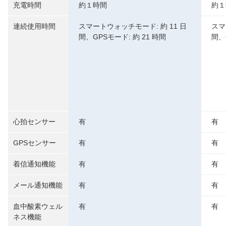
充電時間
約１時間
約１
連続使用時間
スマートウォッチモード: 約 11 日
スマ
間、GPSモード: 約 21 時間
間、
心拍センサー
有
有
GPSセンサー
有
有
着信通知機能
有
有
メール通知機能
有
有
血中酸素ウェル
有
有
ネス機能