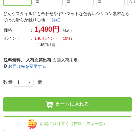
定
定
定
た
どんなスタイルにも合わせやすいマットな色合いシリコン素材なら
ではの滑らか触り心地
詳細
1,480円
価格
（税込）
ポイント
148ポイント
（
10%
）
（148円相当）
送料無料、
入荷次第出荷
次回入荷未定
お届け先を変更する
数量
個
カートに入れる
店舗に取り置く（在庫・展示一覧）