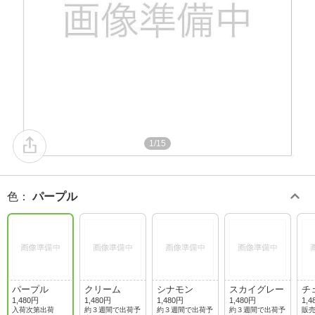
1/15
色
：
パープル
パープル
クリーム
シナモン
スカイグレー
チ
1,480円
1,480円
1,480円
1,480円
1,4
入荷次第出荷
約３週間で出荷予
約３週間で出荷予
約３週間で出荷予
販