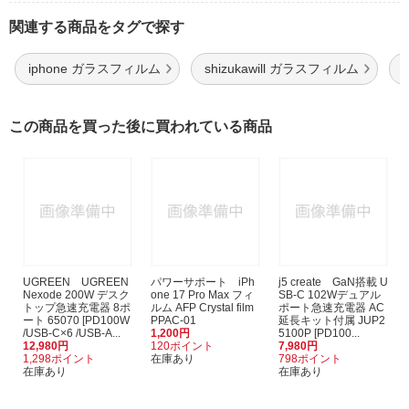
関連する商品をタグで探す
iphone ガラスフィルム
shizukawill ガラスフィルム
この商品を買った後に買われている商品
UGREEN UGREEN
パワーサポート iPh
j5 create GaN搭載 U
Nexode 200W デスク
one 17 Pro Max フィ
SB-C 102Wデュアル
トップ急速充電器 8ポ
ルム AFP Crystal film
ポート急速充電器 AC
ート 65070 [PD100W
PPAC-01
延長キット付属 JUP2
/USB-C×6 /USB-A...
1,200円
5100P [PD100...
12,980円
120ポイント
7,980円
1,298ポイント
在庫あり
798ポイント
在庫あり
在庫あり