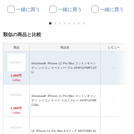
一緒に買う
一緒に買う
一緒に買う
類似の商品と比較
商品
商品名
レビュー
shizukawill
iPhone 11 Pro Max コットンキャン
ディ シリコン ケース パープル APIP11PMFC1P
-
シ
U
1,480円
148pt
shizukawill
iPhone 11 Pro Max コットンキャン
ディ シリコン ケース スカイグレー APIP11PMF
-
シ
C1BL
1,480円
148pt
UI
iPhone 11 Pro Max 6.5インチ MOTOMO AL
-
シ