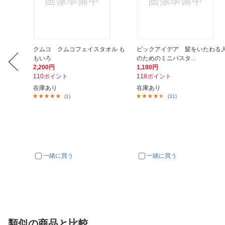
プランニ
クムコ クムコフェイスタオル も
ビックアイデア 髪をいたわる
もいろ
のためのミニバスタ...
2,200円
1,180円
110ポイント
118ポイント
在庫あり
在庫あり
(1)
(31)
一緒に買う
一緒に買う
類似の商品と比較