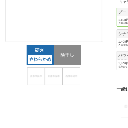
キャ
ほしいもの
プー
お知らせ
1,408
入荷次第
シナ
1,408
入荷次第
パウ
1,408
在庫あり
一緒