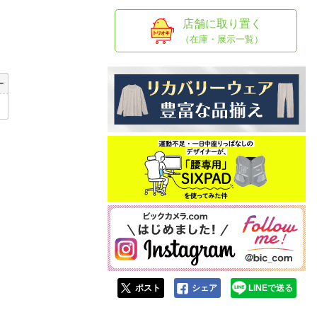
人窓口
店舗に取り置く
R情報
（在庫・展示一覧）
ー
nglish / 中文
ポスト
シェア
LINEで送る