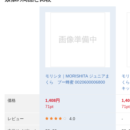
モリシタ｜MORISHITA ジュニアま
モリ
くら プー蜂蜜 0020600006800
くら
キップ
価格
1,408円
1,4
71pt
71pt
レビュー
4.0
-