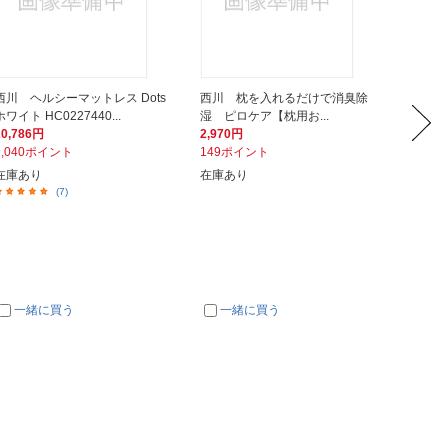
西川 ヘルシーマットレス Dots
西川 枕を入れるだけで消臭除
グロー
ホワイト HC0227440...
湿 ピロケア【枕用お...
ング ア
20,786円
2,970円
275円
1,040ポイント
149ポイント
14ポイ
在庫あり
在庫あり
在庫あ
(7)
一緒に買う
一緒に買う
一