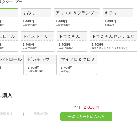
法
ラクター
:
プー
よくある質問・お問合せ
I
すみっコ
アリエル＆フランダー
キティ
ご利用規約
円
1,408円
1,408円
1,408円
出荷
入荷次第出荷
入荷次第出荷
在庫あり
モロール
トイストーリー
ドラえもん
ドラえもんセンチュリ
円
1,408円
1,408円
1,400円
E
出荷
入荷次第出荷
入荷次第出荷
販売を終了しました（生産完了）
･パトロール
ピカチュウ
マイメロ＆クロミ
円
1,408円
1,408円
入荷次第出荷
在庫あり
に購入
2,816
合計
円
一緒にカートに入れる