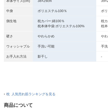
本体サイズ(cm)
38×29cm
39×
中身
ポリエステル100％
ポリ
側生地
枕カバー:綿100％
枕カ
枕本体中袋:ポリエステル100%
枕本
硬さ
やわらかめ
やわ
ウォッシャブル
手洗い可能
手洗
お手入れ方法
影干し
-
枕 人気売れ筋ランキングを見る
商品について