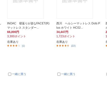
人
INOAC 寝返りが楽なFACET(R)
西川 ヘルシーマットレス Dots P
マットレス スタンダー...
lus ホワイト HC02...
66,000円
34,447円
3,300ポイント
1,723ポイント
在庫あり
在庫あり
(1)
(22)
一緒に買う
一緒に買う