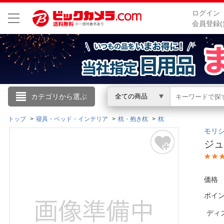
ログイン
会員登録(
こんにちは
カテゴリから選ぶ
全ての商品
ログイン
トップ
寝具・ベッド・インテリア
枕・抱き枕
枕
モリシ
ジュ
新規会員登録
会員メニュー
価格
ポイ
お買いもの履歴
ディ
閲覧履歴