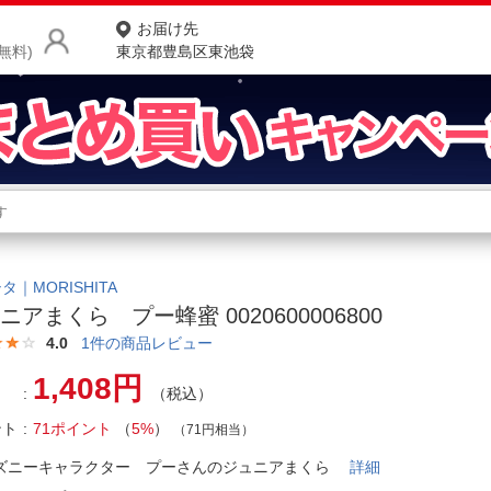
お届け先
無料)
東京都豊島区東池袋
商品をさがす
ランキングからさがす
ネ
カテゴリ一覧からさがす
ポ
タ｜MORISHITA
ニアまくら プー蜂蜜 0020600006800
店
4.0
1
件の商品レビュー
お
1,408円
（税込）
お客様サポート
ント
71ポイント
（
5%
）
（71円相当）
ご利用ガイド
ズニーキャラクター プーさんのジュニアまくら
詳細