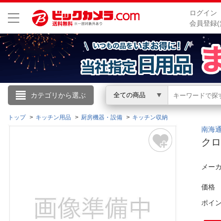
ログイン
会員登録(
こんにちは
カテゴリから選ぶ
全ての商品
ログイン
トップ
キッチン用品
厨房機器・設備
キッチン収納
南海通商
クロ
新規会員登録
メーカ
会員メニュー
価格
お買いもの履歴
ポイ
閲覧履歴