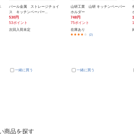
ペ
パール金属 ストレージチョイ
山研工業 山研 キッチンペーパー
ス キッチンペーパー...
ホルダー
530円
748円
53ポイント
75ポイント
次回入荷未定
在庫あり
(2)
一緒に買う
一緒に買う
い商品を探す