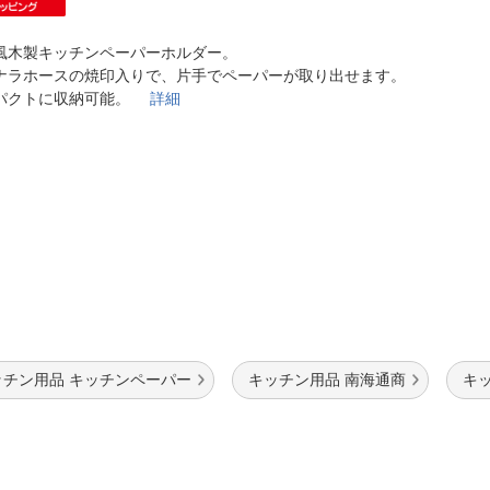
法
よくある質問・お問合せ
I
風木製キッチンペーパーホルダー。
ご利用規約
ナラホースの焼印入りで、片手でペーパーが取り出せます。
パクトに収納可能。
詳細
E
ッチン用品 キッチンペーパー
キッチン用品 南海通商
キ