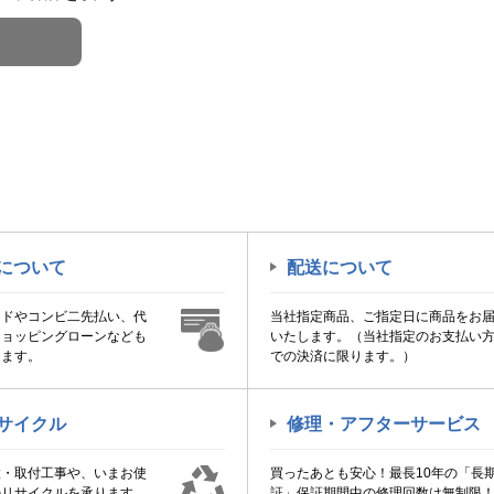
について
配送について
ードやコンビ二先払い、代
当社指定商品、ご指定日に商品をお
ショッピングローンなども
いたします。（当社指定のお支払い
けます。
での決済に限ります。）
サイクル
修理・アフターサービス
置・取付工事や、いまお使
買ったあとも安心！最長10年の「長
のリサイクルを承ります。
証」保証期間中の修理回数は無制限