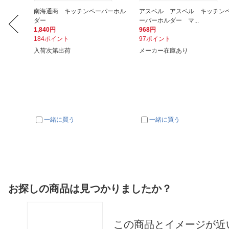
ット キ
南海通商 キッチンペーパーホル
アスベル アスベル キッチン
ダー
ーパーホルダー マ...
1,840円
968円
184ポイント
97ポイント
入荷次第出荷
メーカー在庫あり
一緒に買う
一緒に買う
お探しの商品は見つかりましたか？
この商品とイメージが近