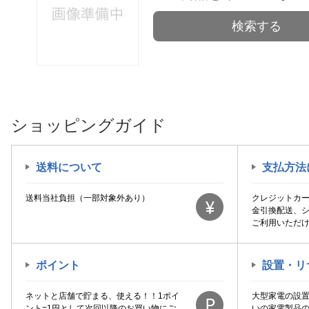
検索する
ショッピングガイド
送料について
支払方法
送料当社負担（一部対象外あり）
クレジットカ
金引換配送、
ご利用いただ
ポイント
設置・リ
ネットと店舗で貯まる、使える！！1ポイ
大型家電の設
ント=1円として次回以降のお買い物にご
いの家電製品