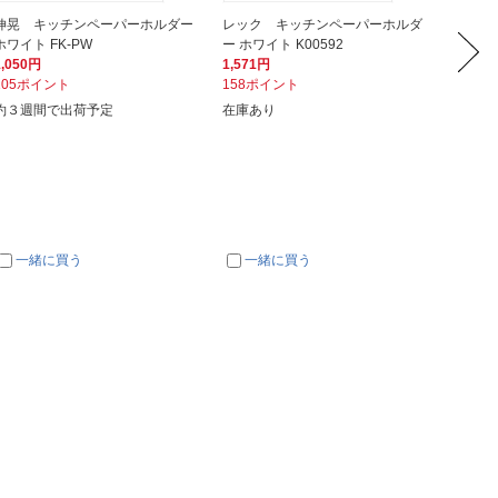
伸晃 キッチンペーパーホルダー
レック キッチンペーパーホルダ
パール
ホワイト FK-PW
ー ホワイト K00592
ッチンペ
1,050円
1,571円
1,550
105ポイント
158ポイント
155ポ
約３週間で出荷予定
在庫あり
入荷次
一緒に買う
一緒に買う
一