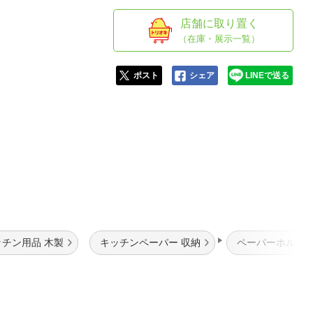
人窓口
店舗に取り置く
R情報
（在庫・展示一覧）
ポスト
シェア
LINEで送る
nglish / 中文
ッチン用品 木製
キッチンペーパー 収納
ペーパーホルダー