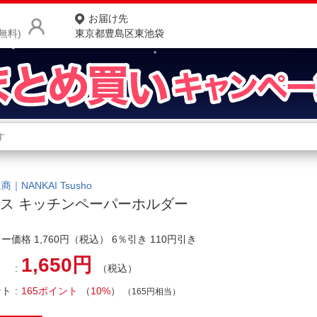
お届け先
無料)
東京都豊島区東池袋
商品をさがす
ランキングからさがす
ネ
カテゴリ一覧からさがす
ポ
｜NANKAI Tsusho
ス キッチンペーパーホルダー
店
ー価格 1,760円（税込） 6％引き 110円引き
お
1,650円
お客様サポート
（税込）
ント
165ポイント
（
10%
）
（165円相当）
ご利用ガイド