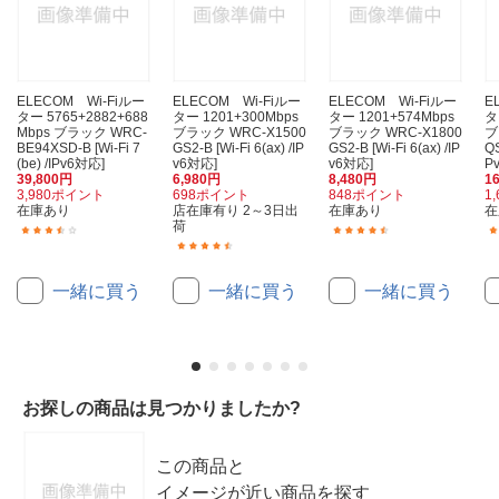
ELECOM Wi-Fiルー
ELECOM Wi-Fiルー
ELECOM Wi-Fiルー
E
ター 5765+2882+688
ター 1201+300Mbps
ター 1201+574Mbps
タ
Mbps ブラック WRC-
ブラック WRC-X1500
ブラック WRC-X1800
ブ
BE94XSD-B [Wi-Fi 7
GS2-B [Wi-Fi 6(ax) /IP
GS2-B [Wi-Fi 6(ax) /IP
QS
(be) /IPv6対応]
v6対応]
v6対応]
P
39,800円
6,980円
8,480円
1
3,980ポイント
698ポイント
848ポイント
1
在庫あり
店在庫有り 2～3日出
在庫あり
在
荷
(13)
(21)
(38)
一緒に買う
一緒に買う
一緒に買う
お探しの商品は見つかりましたか?
この商品と
イメージが近い商品を探す