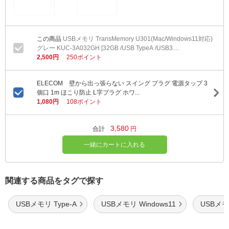
USBメモリ TransMemory U301(Mac/Windows11対応)
グレー KUC-3A032GH [32GB /USB TypeA /USB3....
2,500円
250ポイント
ELECOM 壁から出っ張らない スイング プラグ 電源タップ 3
個口 1m ほこり防止 L字プラグ ホワ...
1,080円
108ポイント
3,580
合計
円
一緒にカートに入れる
関連する商品をタグで探す
USBメモリ Type-A
USBメモリ Windows11
USBメモ