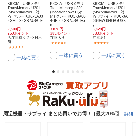
KIOXIA USBメモリ
KIOXIA USBメモリ
KIOXIA USBメモリ
TransMemory U301
TransMemory U301
TransMemory U301
(Mac/Windows11対
(Mac/Windows11対
(Mac/Windows11対
応) ブルー KUC-3A03
応) グレー KUC-3A06
応) ホワイト KUC-3A
2GML [32GB /USB Ty
4GH [64GB /USB Typ
064GW [64GB /USB T
p...
e...
y...
2,500円
3,828円
3,828円
250ポイント
383ポイント
383ポイント
店在庫有り 2～3日出
在庫あり
在庫あり
荷
(171)
(171)
(381)
一緒に買う
一緒に買う
一緒に買う
周辺機器・サプライ まとめ買いでお得！
[最大20%引]
詳細