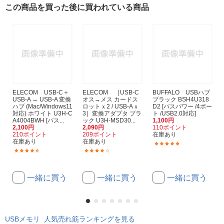
この商品を買った後に買われている商品
ELECOM USB-C＋
ELECOM ［USB-C
BUFFALO USBハブ
USB-A → USB-A 変換
オス→メス カードス
ブラック BSH4U318
ハブ (Mac/Windows11
ロットｘ2 / USB-Aｘ
D2 [バスパワー /4ポー
対応) ホワイト U3H-C
3］変換アダプタ ブラ
ト /USB2.0対応]
A4004BWH [バス...
ック U3H-MSD30...
1,100円
2,100円
2,090円
110ポイント
210ポイント
209ポイント
在庫あり
在庫あり
在庫あり
(3)
(8)
(5)
一緒に買う
一緒に買う
一緒に買う
USBメモリ 人気売れ筋ランキングを見る