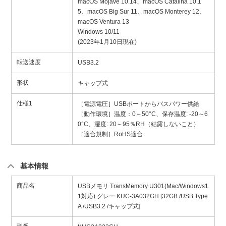
macOS Mojave 10.14、macOS Catalina 10.1
5、macOS Big Sur 11、macOS Monterey 12、
macOS Ventura 13
Windows 10/11
(2023年1月10日現在)
転送速度
USB3.2
形状
キャップ式
仕様1
［電源電圧］USBポートからバスパワー供給
［動作環境］温度：0～50°C、保存温度: -20～6
0°C、湿度: 20～95％RH（結露しないこと）
［適合規制］RoHS適合
基本情報
商品名
USBメモリ TransMemory U301(Mac/Windows1
1対応) グレー KUC-3A032GH [32GB /USB Type
A /USB3.2 /キャップ式]