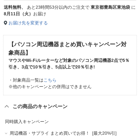
送料無料、
あと
23時間53分以内
のご注文で
東京都豊島区東池袋
に
8月11日（火）
お届け
お届け先を変更する
【パソコン周辺機器まとめ買いキャンペーン対
象商品】
マウスやWi-Fiルーターなど対象のパソコン周辺機器2点で
5％
引き
、3点で
10％引き
、5点以上で
20％引き
!
・対象商品一覧は
こちら
※他のキャンペーンとの併用はできません
この商品のキャンペーン
同時購入キャンペーン
周辺機器・サプライ まとめ買いでお得！ [最大20%引]