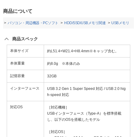
商品について
プ
パソコン・周辺機器・PCソフト
HDD/SSD/USBメモリ関連
USBメモリ
商品スペック
本体サイズ
約L51.4×W21.4×H8.4mm※キャップ含む。
本体重量
約8.0g ※本体のみ
記憶容量
32GB
インターフェース
USB 3.2 Gen 1 Super Speed 対応 / USB 2.0 hig
h-speed 対応
対応OS
［対応機種］
USBインターフェース（Type-A）を標準搭載
し、以下のOSを搭載したモデル
［対応OS］