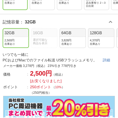
在庫あり
在庫あり
在庫あり
店在庫有り 2～3
在
日出荷
記憶容量
：
32GB
32GB
16GB
64GB
128GB
選択可能な
2,500円
3,828円
4,370円
商品を表示
在庫あり
在庫あり
在庫あり
いつでも一緒に
PCおよびMacでのファイル転送 USBフラッシュメモリ。
詳細
メーカー価格 3,278円（税込） 23%引き 778円引き
2,500円
価格
（税込）
[お安くなりました]
ポイント
250ポイント
（
10%
）
（250円相当）