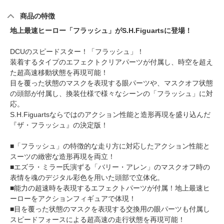
商品の特徴
地上最速ヒーロー「フラッシュ」がS.H.Figuartsに登場！
DCUのスピードスター！「フラッシュ」！
装着するタイプのエフェクトクリアパーツが付属し、時空を超え
た超高速移動状態を再現可能！
目を覆った状態のマスクを表現する眼パーツや、マスクオフ状態
の頭部が付属し、換装仕様で様々なシーンの「フラッシュ」に対
応。
S.H.Figuartsならではのアクション性能と造形再現を盛り込んだ
『ザ・フラッシュ』の決定版！
■「フラッシュ」の特徴的な走り方に対応したアクション性能と
スーツの緻密な造形再現を両立！
■エズラ・ミラー氏演ずる「バリー・アレン」のマスクオフ時の
表情を魂のデジタル彩色を用いた頭部で立体化。
■能力の超速時を表現するエフェクトパーツが付属！地上最速ヒ
ーローをアクションフィギュアで体現！
■目を覆った状態のマスクを表現する交換用の眼パーツも付属し
スピードフォースによる超高速の走行状態を再現可能！