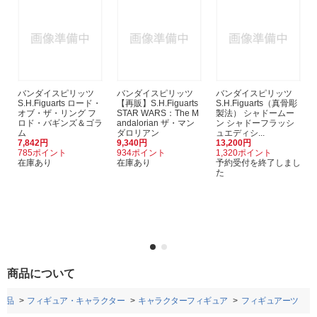
バンダイスピリッツ
バンダイスピリッツ
バンダイスピリッツ
S.H.Figuarts ロード・
【再販】S.H.Figuarts
S.H.Figuarts（真骨彫
オブ・ザ・リング フ
STAR WARS：The M
製法） シャドームー
ロド・バギンズ＆ゴラ
andalorian ザ・マン
ン シャドーフラッシ
ム
ダロリアン
ュエディシ...
7,842円
9,340円
13,200円
785ポイント
934ポイント
1,320ポイント
在庫あり
在庫あり
予約受付を終了しまし
た
商品について
用品
フィギュア・キャラクター
キャラクターフィギュア
フィギュアーツ