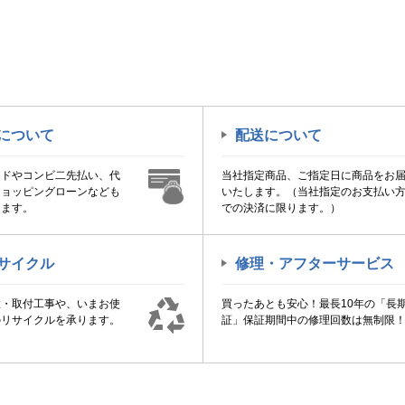
について
配送について
ードやコンビ二先払い、代
当社指定商品、ご指定日に商品をお
ショッピングローンなども
いたします。（当社指定のお支払い
けます。
での決済に限ります。）
サイクル
修理・アフターサービス
置・取付工事や、いまお使
買ったあとも安心！最長10年の「長
のリサイクルを承ります。
証」保証期間中の修理回数は無制限