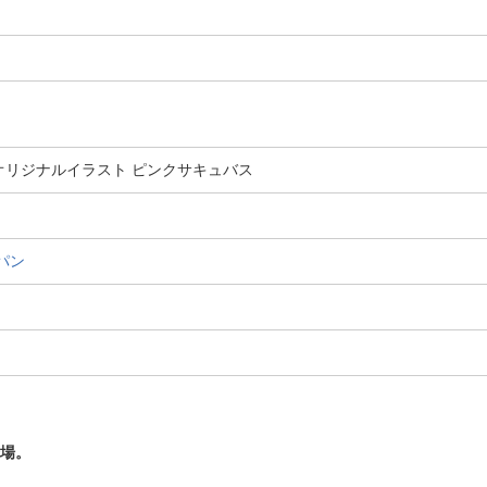
DE オリジナルイラスト ピンクサキュバス
パン
登場。