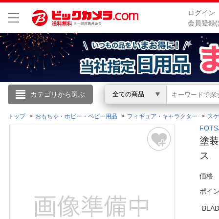
ログイン
会員登録(
こんにちは
カテゴリから選ぶ
全ての商品
ログイン
トップ
おもちゃ・ホビー・ベビー用品
フィギュア・キャラクター
スケ
FOT
塗装
新規会員登録
ス
会員メニュー
価格
ポイ
お買いもの履歴
BL
閲覧履歴