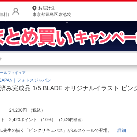
お届け先
無料)
東京都豊島区東池袋
商品をさがす
ランキングからさがす
ネ
ールフィギュア
カテゴリ一覧からさがす
ポ
SJAPAN｜フォトスジャパン
済み完成品 1/5 BLADE オリジナルイラスト ピ
店
お
24,200円
（税込）
お客様サポート
ント
2,420ポイント
（
10%
）
（2,420円相当）
ご利用ガイド
ADE先生の描く「ピンクサキュバス」が1/5スケールで登場。
詳細