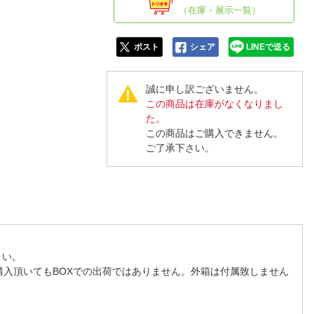
人窓口
（在庫・展示一覧）
R情報
ポスト
シェア
LINEで送る
誠に申し訳ございません。
この商品は在庫がなくなりまし
nglish / 中文
た。
この商品はご購入できません。
ご了承下さい。
さい。
購入頂いてもBOXでの出荷ではありません。外箱は付属致しません