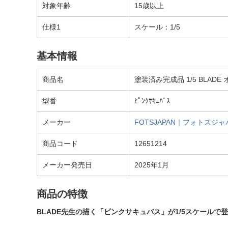
対象年齢
15歳以上
仕様1
スケール：1/5
基本情報
商品名
塗装済み完成品 1/5 BLA
型番
ﾋﾟﾝｸｻｷｭﾊﾞｽ
メーカー
FOTSJAPAN｜フォトスジャ
商品コード
12651214
メーカー発売日
2025年1月
商品の特徴
BLADE先生の描く「ピンクサキュバス」が1/5スケールで