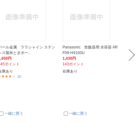
パール金属 ララシャイン ステン
Panasonic 炊飯器用 水容器 AR
タイガ
レス製米とぎボー...
F09-H4100U
パッキン 
1,450円
1,430円
220円
145ポイント
143ポイント
22ポイ
在庫あり
在庫あり
在庫あ
(2)
一緒に買う
一緒に買う
一