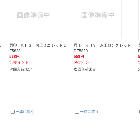
E
貝印 ＫＨＳ お玉ミニ レッド D
貝印 ＫＨＳ お玉ロング レッド
E5828
DE5829
528円
558円
53ポイント
56ポイント
次回入荷未定
次回入荷未定
一緒に買う
一緒に買う