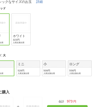
法
シックなサイズのお玉
詳細
よくある質問・お問合せ
レッド
I
ご利用規約
E
ド
ホワイト
323円
出荷
入荷次第出荷
ズ
:
大
ミニ
小
ロング
528円
509円
558円
出荷
入荷次第出荷
入荷次第出荷
入荷次第出荷
に購入
973
合計
円