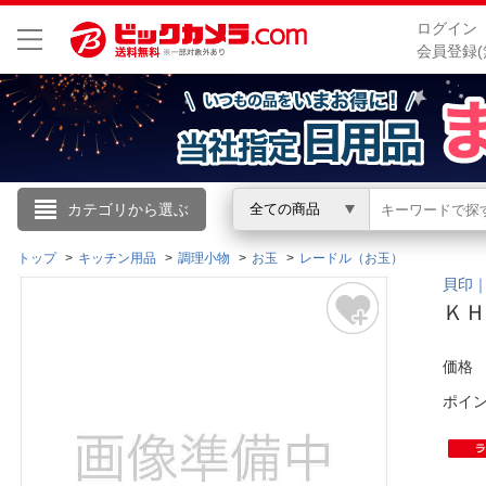
ログイン
会員登録(
こんにちは
カテゴリから選ぶ
全ての商品
ログイン
トップ
キッチン用品
調理小物
お玉
レードル（お玉）
貝印｜Ka
ＫＨ
新規会員登録
価格
会員メニュー
ポイ
お買いもの履歴
閲覧履歴