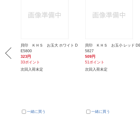
ド DE5
貝印 ＫＨＳ お玉大 ホワイト D
貝印 ＫＨＳ お玉小 レッド D
E5800
5827
323円
509円
33ポイント
51ポイント
次回入荷未定
次回入荷未定
一緒に買う
一緒に買う