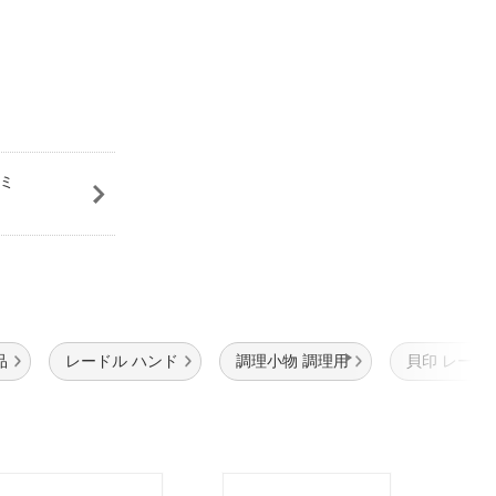
ノミ
品
レードル ハンド
調理小物 調理用
貝印 レード