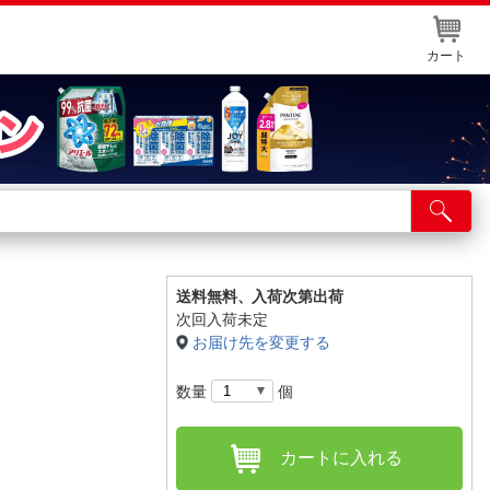
カート
店舗サービス
ット取り置き
イントカードWEB登録
送料無料、
入荷次第出荷
次回入荷未定
舗情報・店舗一覧
お届け先を変更する
取り寄せ品入荷状況照会
数量
個
カートに入れる