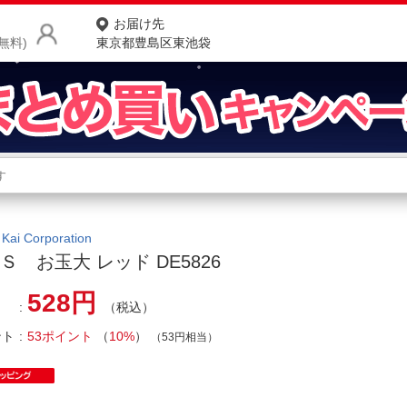
お届け先
無料)
東京都豊島区東池袋
商品をさがす
ランキングからさがす
ネ
カテゴリ一覧からさがす
ポ
i Corporation
Ｓ お玉大 レッド DE5826
店
528円
（税込）
お
ント
53ポイント
（
10%
）
お客様サポート
（53円相当）
ご利用ガイド