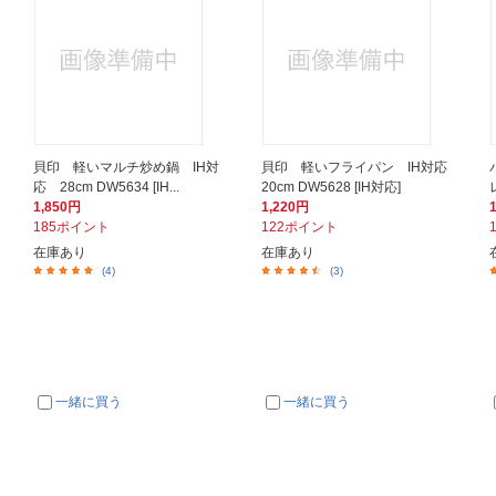
応
貝印 軽いマルチ炒め鍋 IH対
貝印 軽いフライパン IH対応
応 28cm DW5634 [IH...
20cm DW5628 [IH対応]
1,850円
1,220円
185ポイント
122ポイント
在庫あり
在庫あり
(4)
(3)
一緒に買う
一緒に買う