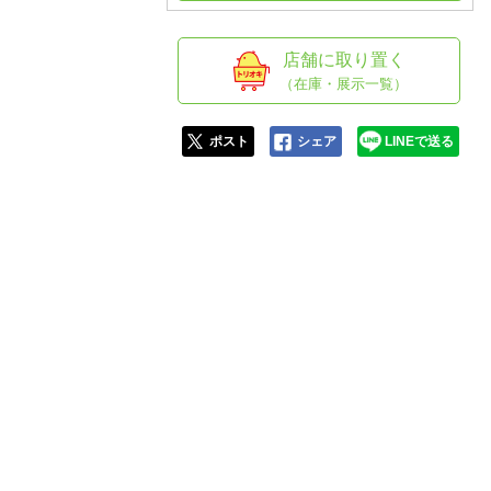
人窓口
R情報
店舗に取り置く
（在庫・展示一覧）
ポスト
シェア
LINEで送る
nglish / 中文