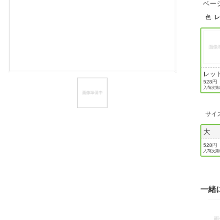
ベー
ほしいもの
色
:
お知らせ
レッ
528円
入荷次第
サイ
大
528円
入荷次第
一緒