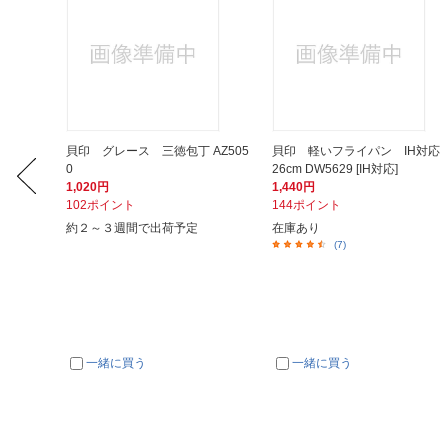
ん
貝印 グレース 三徳包丁 AZ505
貝印 軽いフライパン IH対
0
26cm DW5629 [IH対応]
1,020円
1,440円
102ポイント
144ポイント
約２～３週間で出荷予定
在庫あり
(7)
一緒に買う
一緒に買う