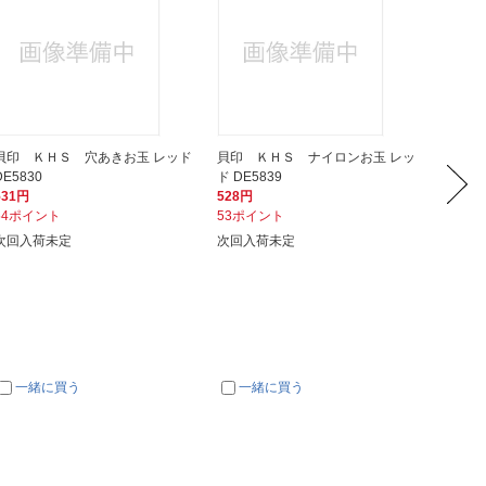
貝印 ＫＨＳ 穴あきお玉 レッド
貝印 ＫＨＳ ナイロンお玉 レッ
貝印 
DE5830
ド DE5839
レッド D
531円
528円
446円
54ポイント
53ポイント
45ポイ
次回入荷未定
次回入荷未定
次回入
一緒に買う
一緒に買う
一