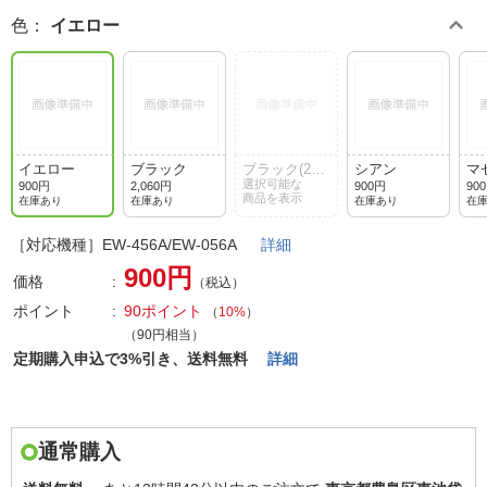
色
：
イエロー
イエロー
ブラック
ブラック(2個
シアン
マ
パック)
選択可能な
900円
2,060円
900円
90
商品を表示
在庫あり
在庫あり
在庫あり
在
［対応機種］EW-456A/EW-056A
詳細
900円
価格
（税込）
ポイント
90ポイント
（
10%
）
（90円相当）
定期購入申込で3%引き、送料無料
詳細
通常購入