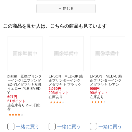
閉じる
この商品を見た人は、こちらの商品も見ています
plaisir 互換プリンタ
EPSON MED-BK 純
EPSON MED-C 純
ーインク [エプソン M
正プリンターインク
正プリンターインク
ED-Y]メダマヤキ互換
メダマヤキ ブラック
メダマヤキ シアン
イエロー PLE-EMED-
2,060円
900円
Y
206ポイント
90ポイント
607円
在庫あり
在庫あり
61ポイント
(195)
(195)
店在庫有り 2～3日出
荷
(23)
一緒に買う
一緒に買う
一緒に買う