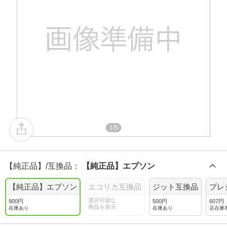
1/5
【純正品】/互換品
：
【純正品】エプソン
【純正品】エプソン
エコリカ互換品
ジット互換品
プレ
選択可能な
900円
500円
607円
商品を表示
在庫あり
在庫あり
店在庫有