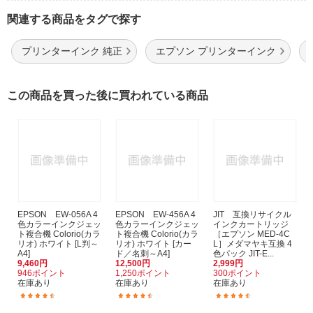
関連する商品をタグで探す
プリンターインク 純正
エプソン プリンターインク
この商品を買った後に買われている商品
EPSON EW-056A 4
EPSON EW-456A 4
JIT 互換リサイクル
色カラーインクジェッ
色カラーインクジェッ
インクカートリッジ
ト複合機 Colorio(カラ
ト複合機 Colorio(カラ
［エプソン MED-4C
リオ) ホワイト [L判～
リオ) ホワイト [カー
L］メダマヤキ互換 4
A4]
ド／名刺～A4]
色パック JIT-E...
9,460円
12,500円
2,999円
946ポイント
1,250ポイント
300ポイント
在庫あり
在庫あり
在庫あり
(173)
(113)
(29)