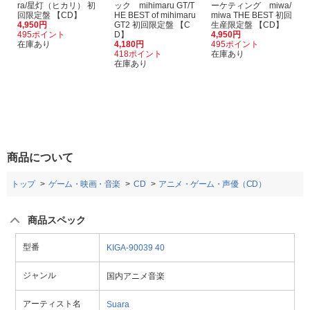
ra/星灯（ヒカリ） 初
ック mihimaru GT/T
ーケティング miwa/
回限定盤 【CD】
HE BEST of mihimaru
miwa THE BEST 初回
4,950円
GT2 初回限定盤 【C
生産限定盤 【CD】
495ポイント
D】
4,950円
在庫あり
4,180円
495ポイント
418ポイント
在庫あり
在庫あり
商品について
トップ
ゲーム・映画・音楽
CD
アニメ・ゲーム・声優（CD）
商品スペック
型番
KIGA-90039
40
ジャンル
国内アニメ音楽
アーティスト名
Suara