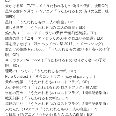
ED）
天かける星（TVアニメ「うたわれるもの 偽りの仮面」後期OP）
星降る空仰ぎ見て（TVアニメ「うたわれるもの 偽りの仮面」後
期ED）
星灯（「うたわれるもの 二人の白皇」OP）
麗しき世界（「うたわれるもの 二人の白皇」ED）
焔の鳥（「ニル・アドミラリの天秤 帝都幻惑綺譚」ED）
純真の華（「ニル・アドミラリの天秤 クロユリ炎陽譚」ED）
耳を澄ませば（「秋のヘッドホン祭 2017」イメージソング）
君だけの旅路 Re：boot（「うたわれるもの 散りゆく者への子守
唄」OP）
キミガタメ Re：boot（「うたわれるもの 散りゆく者への子守
唄」ED）
理燃-コトワリ-（「うたわれるもの斬」OP）
Pure Contrast（『片恋コントラスト-way of parting-』）
天命の傀儡（『うたわれるもの ロストフラグ』OP）
わが身捧げて（『うたわれるもの ロストフラグ』挿入歌）
永劫の定め（『うたわれるもの ロストフラグ』1周年記念楽曲）
戦刃幻夢（『うたわれるもの斬2』OP）
流転の祈り（『うたわれるもの ロストフラグ』2周年記念楽曲）
人なんだ（TVアニメ『うたわれるもの 二人の白皇』OP）
百日草（TVアニメ『うたわれるもの 二人の白皇』ED）