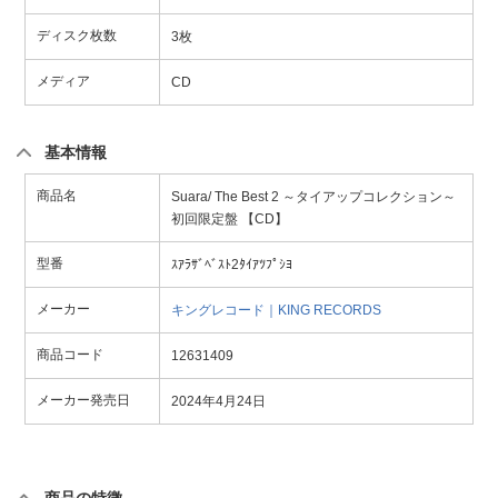
ディスク枚数
3枚
メディア
CD
基本情報
商品名
Suara/ The Best 2 ～タイアップコレクション～
初回限定盤 【CD】
型番
ｽｱﾗｻﾞﾍﾞｽﾄ2ﾀｲｱﾂﾌﾟｼﾖ
メーカー
キングレコード｜KING RECORDS
商品コード
12631409
メーカー発売日
2024年4月24日