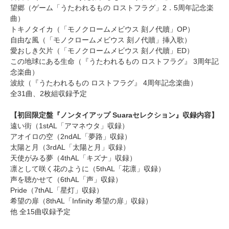
望郷（ゲーム「うたわれるもの ロストフラグ」2．5周年記念楽
曲）
トキノタイカ（「モノクロームメビウス 刻ノ代贖」OP）
自由な風（「モノクロームメビウス 刻ノ代贖」挿入歌）
愛おしき欠片（「モノクロームメビウス 刻ノ代贖」ED）
この地球にある生命（『うたわれるもの ロストフラグ』 3周年記
念楽曲）
波紋（『うたわれるもの ロストフラグ』 4周年記念楽曲）
全31曲、2枚組収録予定
【初回限定盤『ノンタイアップ Suaraセレクション』収録内容】
遠い街（1stAL「アマネウタ」収録）
アオイロの空（2ndAL「夢路」収録）
太陽と月（3rdAL「太陽と月」収録）
天使がみる夢（4thAL「キズナ」収録）
凛として咲く花のように（5thAL「花凛」収録）
声を聴かせて（6thAL「声」収録）
Pride（7thAL「星灯」収録）
希望の扉（8thAL「Infinity 希望の扉」収録）
他 全15曲収録予定