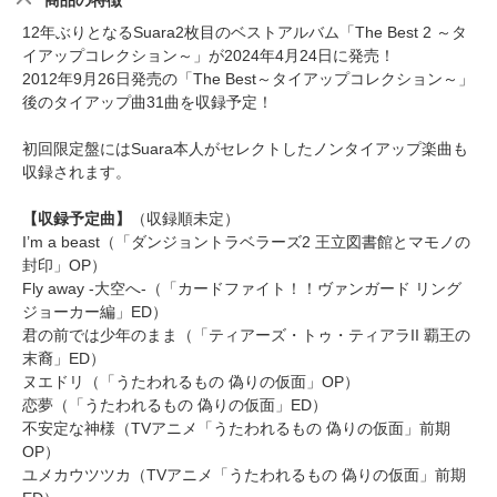
商品の特徴
12年ぶりとなるSuara2枚目のベストアルバム「The Best 2 ～タ
イアップコレクション～」が2024年4月24日に発売！
2012年9月26日発売の「The Best～タイアップコレクション～」
後のタイアップ曲31曲を収録予定！
初回限定盤にはSuara本人がセレクトしたノンタイアップ楽曲も
収録されます。
【収録予定曲】
（収録順未定）
I’m a beast（「ダンジョントラベラーズ2 王立図書館とマモノの
封印」OP）
Fly away -大空へ-（「カードファイト！！ヴァンガード リング
ジョーカー編」ED）
君の前では少年のまま（「ティアーズ・トゥ・ティアラII 覇王の
末裔」ED）
ヌエドリ（「うたわれるもの 偽りの仮面」OP）
恋夢（「うたわれるもの 偽りの仮面」ED）
不安定な神様（TVアニメ「うたわれるもの 偽りの仮面」前期
OP）
ユメカウツツカ（TVアニメ「うたわれるもの 偽りの仮面」前期