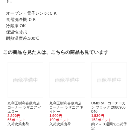
す。
オーブン・電子レンジ:ＯＫ
食器洗浄機:ＯＫ
冷蔵庫:OK
保温性:あり
耐熱温度差:300℃
この商品を見た人は、こちらの商品も見ています
丸利玉樹利喜蔵商店
丸利玉樹利喜蔵商店
UMBRA コーナーカ
コーナー ラザニア イ
コーナー ラザニア ネ
ン ブラック 2086900
エロー
イビー
040
2,200円
1,900円
1,530円
66ポイント
190ポイント
153ポイント
入荷次第出荷
入荷次第出荷
約２～３週間で出荷予
定