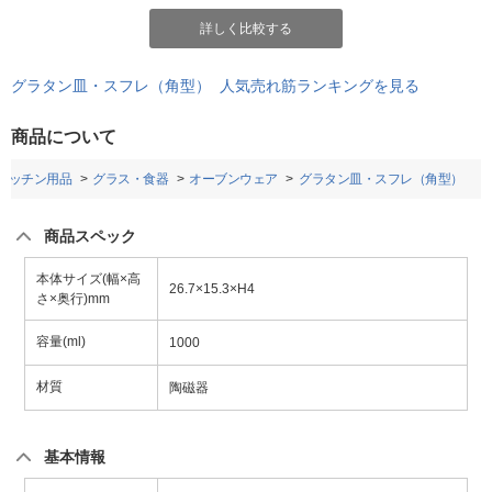
詳しく比較する
グラタン皿・スフレ（角型） 人気売れ筋ランキングを見る
商品について
キッチン用品
グラス・食器
オーブンウェア
グラタン皿・スフレ（角型）
商品スペック
本体サイズ(幅×高
26.7×15.3×H4
さ×奥行)mm
容量(ml)
1000
材質
陶磁器
基本情報