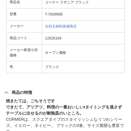
商品名
コーナー ラザニア ブラック
型番
T-783986B
メーカー
丸利玉樹利喜蔵商店
商品コード
12626169
メーカー希望小売
オープン価格
価格
色
ブラック
商品の特徴
焼きたては、ごちそうです
できたて、アツアツ、料理の一番おいしいtタイミングを逃さず
テーブルに出せるのが耐熱皿のいところ。
CORMERは、スクエアタイプのスタイリッシュなうつわシリー
ズ。イエロー、ネイビー,、ブラックの3食。サイズ展開も豊富で