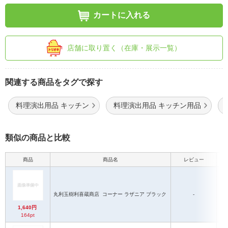
カートに入れる
店舗に取り置く（在庫・展示一覧）
関連する商品をタグで探す
料理演出用品 キッチン
料理演出用品 キッチン用品
類似の商品と比較
商品
商品名
レビュー
本
丸利玉樹利喜蔵商店
コーナー ラザニア ブラック
-
1,640円
164pt