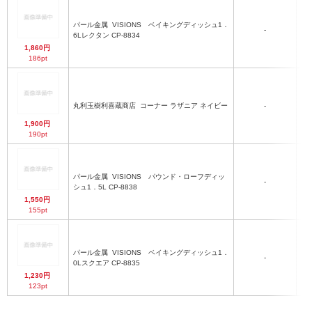
パール金属
VISIONS ベイキングディッシュ1．
(
-
6Lレクタン CP-8834
1,860円
186pt
丸利玉樹利喜蔵商店
コーナー ラザニア ネイビー
-
1,900円
190pt
パール金属
VISIONS パウンド・ローフディッ
(
-
シュ1．5L CP-8838
8
1,550円
155pt
パール金属
VISIONS ベイキングディッシュ1．
-
0Lスクエア CP-8835
5
1,230円
123pt