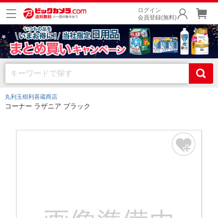
ログイン
会員登録(無料)
丸利玉樹利喜蔵商店
コーナー ラザニア ブラック