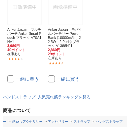
Anker Japan マルチ
Anker Japan モバイ
ポーチ Anker Smart P
ルバッテリー Power
ouch ブラック A70A1
Bank (10000mAh、2
NA1
2.5W、2 Ports) ブラ
3,980円
ック A1388N11 ...
40ポイント
2,860円
在庫あり
29ポイント
在庫あり
(19)
(107)
一緒に買う
一緒に買う
ハンドストラップ 人気売れ筋ランキングを見る
商品について
リー
iPhoneアクセサリー
アクセサリー
ストラップ
ハンドストラップ