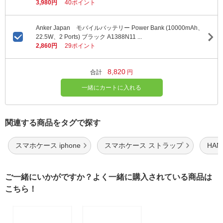
3,980円
40ポイント
Anker Japan モバイルバッテリー Power Bank (10000mAh、
22.5W、2 Ports) ブラック A1388N11 ...
2,860円
29ポイント
8,820
合計
円
一緒にカートに入れる
関連する商品をタグで探す
スマホケース iphone
スマホケース ストラップ
HA
ご一緒にいかがですか？よく一緒に購入されている商品は
こちら！