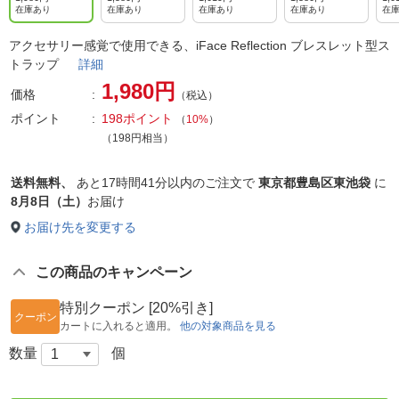
在庫あり
在庫あり
在庫あり
在庫あり
在
アクセサリー感覚で使用できる、iFace Reflection ブレスレット型ス
トラップ
詳細
1,980円
価格
（税込）
ポイント
198ポイント
（
10%
）
（198円相当）
送料無料、
あと
17時間41分以内
のご注文で
東京都豊島区東池袋
に
8月8日（土）
お届け
お届け先を変更する
この商品のキャンペーン
特別クーポン [20%引き]
クーポン
カートに入れると適用。
他の対象商品を見る
数量
個