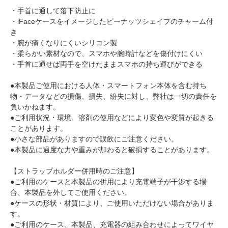
・手首に通して落下防止に
・iFaceケースをイメージしたピーナッツシェイプのチャーム付
き
・腕が痛くなりにくいシリコン製
・柔らかい素材なので、スマホや腕時計などを傷付けにくい
・手首に通せば両手を空けたままスマホの持ち運びができる
●本製品ご使用における人体・スマートフォン本体を含む持ち
物・データなどの損傷、損失、紛失に対し、弊社は一切の責任を
負いかねます。
●ご利用状況・環境、溶剤の使用などにより変色や変質が起きる
ことがあります。
●小さな部品がありますので誤飲にご注意ください。
●本製品に過度な力や重みが加わると破損することがあります。
【ストラップホルダー併用時のご注意】
●ご利用のケースと本製品の併用により充電端子が干渉する場
合、本製品を外してご使用ください。
●ケースの形状・材質により、ご使用いただけない場合がありま
す。
●ご利用のケース、本製品、充電器の組み合わせによってワイヤ