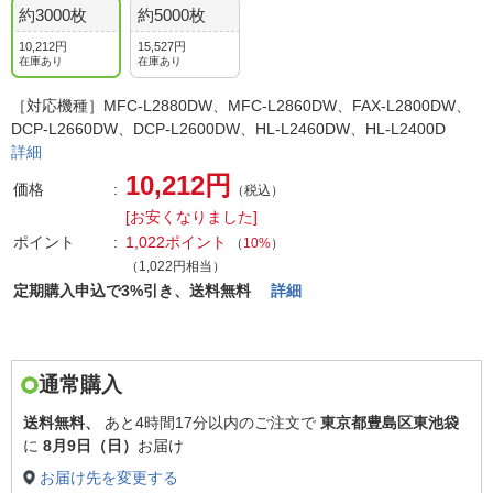
約3000枚
約5000枚
10,212円
15,527円
在庫あり
在庫あり
［対応機種］MFC-L2880DW、MFC-L2860DW、FAX-L2800DW、
DCP-L2660DW、DCP-L2600DW、HL-L2460DW、HL-L2400D
詳細
10,212円
価格
（税込）
[お安くなりました]
ポイント
1,022ポイント
（
10%
）
（1,022円相当）
定期購入申込で3%引き、送料無料
詳細
通常購入
送料無料、
あと
4時間17分以内
のご注文で
東京都豊島区東池袋
に
8月9日（日）
お届け
お届け先を変更する