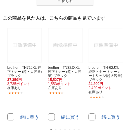
閉じる
この商品を見た人は、こちらの商品も見ています
brother TN71JXL 純
brother TN32JXXL
brother TN-62JXL
正トナー (超・大容量)
純正トナー (超・大容
純正トナー トナーカ
ブラック
量) ブラック
ートリッジ(超大容量)
37,350円
15,527円
ブラック
3,735ポイント
1,553ポイント
24,200円
在庫あり
在庫あり
2,420ポイント
在庫あり
(3)
(14)
(18)
一緒に買う
一緒に買う
一緒に買う