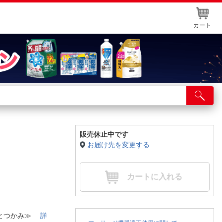
カート
店舗サービス
ット取り置き
イントカードWEB登録
販売休止中です
お届け先を変更する
舗情報・店舗一覧
取り寄せ品入荷状況照会
カートに入れる
ひとつかみ≫
詳