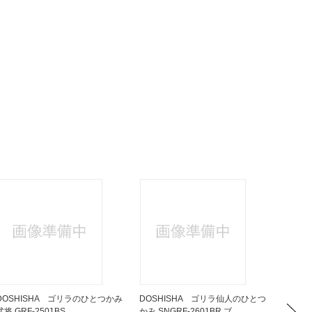
DOSHISHA ゴリラのひとつかみ
DOSHISHA ゴリラ仙人のひとつ
DOSH
武将 GRF-2501BS
かみ SNGRF-2601BR ブ...
ー GRT