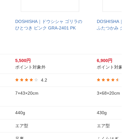
DOSHISHA｜ドウシシャ ゴリラの
DOSHISHA｜ドウ
ひとつき ピンク GRA-2401 PK
ふたつかみ グレー GR
5,500円
6,900円
ポイント対象外
ポイント対象外
4.2
4.3
7×43×20cm
3×68×20cm
440g
430g
エア型
エア型
足裏
ふくらはぎ、太もも