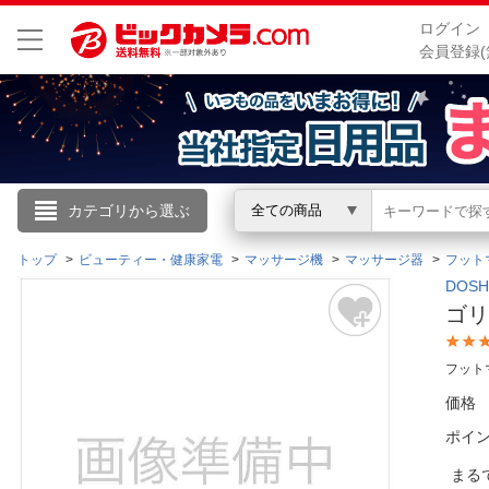
ログイン
会員登録(
こんにちは
カテゴリから選ぶ
全ての商品
ログイン
トップ
ビューティー・健康家電
マッサージ機
マッサージ器
フット
DOS
ゴリ
新規会員登録
フット
会員メニュー
価格
お買いもの履歴
ポイ
閲覧履歴
まる