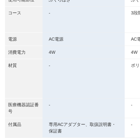
コース
-
3段
電源
AC電源
AC
消費電力
4W
4W
材質
-
ポリ
医療機器認証番
-
-
号
付属品
専用ACアダプター、取扱説明書・
-
保証書