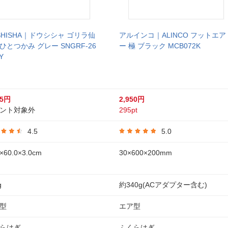
SHISHA｜ドウシシャ ゴリラ仙
アルインコ｜ALINCO フットエア
ひとつかみ グレー SNGRF-26
ー 極 ブラック MCB072K
Y
35円
2,950円
ント対象外
295pt
4.5
5.0
0×60.0×3.0cm
30×600×200mm
g
約340g(ACアダプター含む)
型
エア型
らはぎ
ふくらはぎ