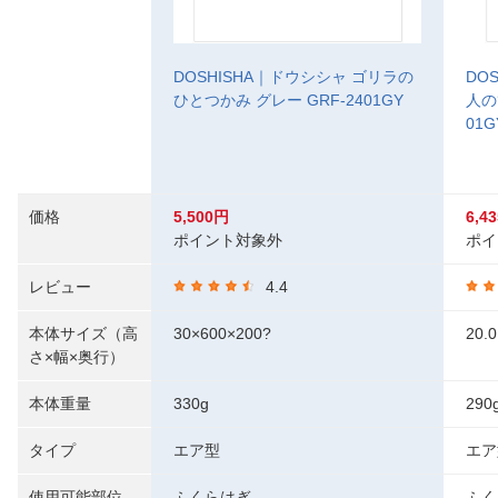
DOSHISHA｜ドウシシャ ゴリラの
DO
ひとつかみ グレー GRF-2401GY
人の
01G
価格
5,500円
6,4
ポイント対象外
ポイ
レビュー
4.4
本体サイズ（高
30×600×200?
20.
さ×幅×奥行）
本体重量
330g
290
タイプ
エア型
エア
使用可能部位
ふくらはぎ
ふく