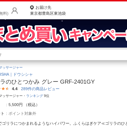
お届け先
無料)
東京都豊島区東池袋
商品をさがす
ランキングからさがす
ネ
マッサージャー
カテゴリ一覧からさがす
ポ
HISHA｜ドウシシャ
ラのひとつかみ グレー GRF-2401GY
店
4.4
289
件の商品レビュー
お
マッサージャー・
ランキング
9位
5,500円
（税込）
お客様サポート
ント
ポイント対象外
ご利用ガイド
でゴリラにつかまれるようなハイパワー。ふくらはぎケア≪ゴリラの