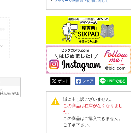
人窓口
マッサージ機器適正使用に関して
R情報
nglish / 中文
ン
ポスト
シェア
LINEで送る
手
8円
中旬以降出荷予定
誠に申し訳ございません。
この商品は在庫がなくなりまし
た。
この商品はご購入できません。
ご了承下さい。