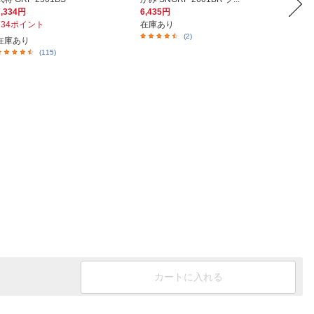
7,334円
6,435円
5,478
734ポイント
在庫あり
１０月
(2)
在庫あり
(115)
カートに入れる