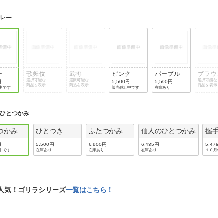
法
よくある質問・お問合せ
グレー
I
ご利用規約
E
ー
歌舞伎
武将
ピンク
パープル
ブラウ
選択可能な
選択可能な
選択可能な
円
5,500円
5,500円
商品を表示
商品を表示
商品を表示
中です
販売休止中です
在庫あり
:
ひとつかみ
つかみ
ひとつき
ふたつかみ
仙人のひとつかみ
握
円
5,500円
6,900円
6,435円
5,47
中です
在庫あり
在庫あり
在庫あり
１０月
人気！ゴリラシリーズ
一覧はこちら！