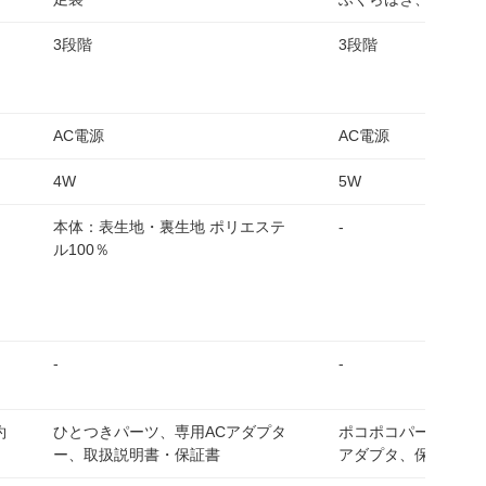
3段階
3段階
AC電源
AC電源
4W
5W
ニ
本体：表生地・裏生地 ポリエステ
-
ル100％
-
-
約
ひとつきパーツ、専用ACアダプタ
ポコポコパーツ、取扱
ー、取扱説明書・保証書
アダプタ、保証書