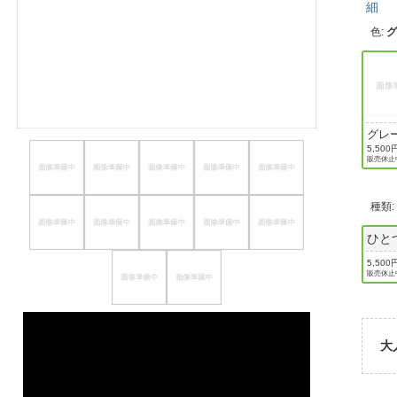
細
ほしいもの
色
:
お知らせ
グレ
5,500
販売休止
種類
ひと
5,500
販売休止
大