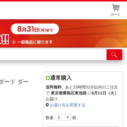
カート
店舗サービス
ット取り置き
イントカードWEB登録
通常購入
ンダード ダー
舗情報・店舗一覧
送料無料、
あと23時間31分以内のご注文
で
東京都豊島区東池袋
に
8月11日（火）
取り寄せ品入荷状況照会
お届け
お届け先を変更する
数量
個