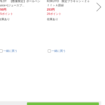
PILOT 【数量限定】ボールペン
KOKUYO 限定フラキャン＜Ｚｏ
KOKU
Juice+(ジュースプ...
ｆｆ＞Ａ罫緑
ャンパス
550円
253円
99円
55ポイント
26ポイント
10ポイ
在庫あり
在庫あり
在庫あ
一緒に買う
一緒に買う
一