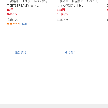
ト
三菱鉛筆 油性ボールペン替芯0.
三菱鉛筆 多色用 ボールペン リ
7 JETSTREAM(ジェッ...
フィル(替芯) uni-b...
80円
148円
8ポイント
15ポイント
在庫あり
在庫あり
(32)
一緒に買う
一緒に買う