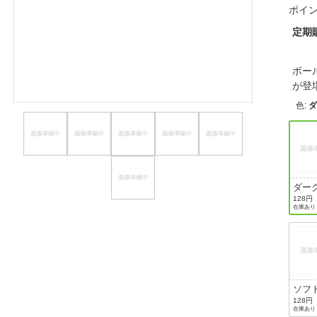
ポイ
ほしいもの
定期
お知らせ
ボー
が
色
:
ダ
ダー
ビー
128円
在庫あり
ク色
ソフ
プル
128円
在庫あり
ク色