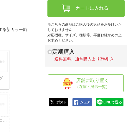
人窓口
カートに入れる
R情報
※こちらの商品はご購入後の返品をお受けいた
トする新カラー軸
しておりません。
対応機種、サイズ、種類等、再度お確かめの上
お求めください。
nglish / 中文
定期購入
送料無料、通常購入より3%引き
グリ
店舗に取り置く
イン
（在庫・展示一覧）
黒)
ポスト
シェア
LINEで送る
コッ
ンク
)