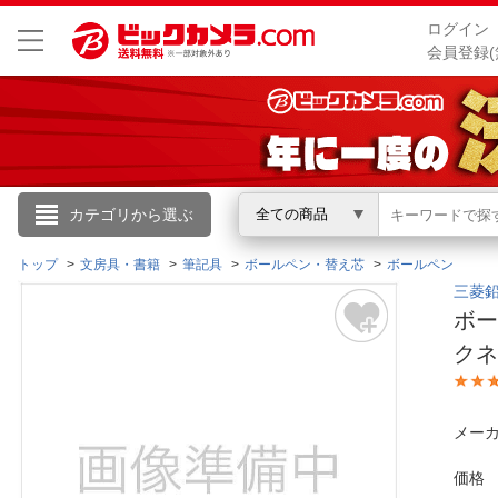
ログイン
会員登録(
こんにちは
カテゴリから選ぶ
全ての商品
ログイン
トップ
文房具・書籍
筆記具
ボールペン・替え芯
ボールペン
三菱鉛筆
ボー
新規会員登録
クネ
会員メニュー
メーカ
お買いもの履歴
価格
閲覧履歴