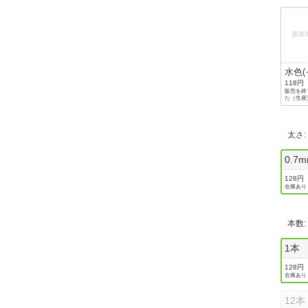
水色
ク色
118円
販売を終
た（生産
太さ
0.7
128円
在庫あり
本数
1本
128円
在庫あり
12本