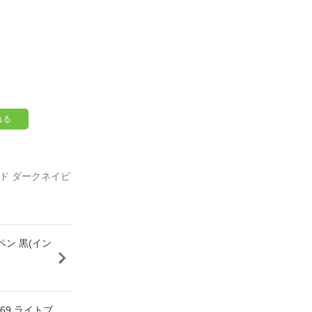
れる
ード ダークネイビ
ペン 黒(イン
069 ライトブ