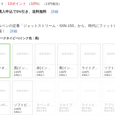
法
よくある質問・お問合せ
ント
13ポイント
（
10%
）
（13円相当）
I
購入申込で3%引き、送料無料
詳細
ご利用規約
ルペンの定番「ジェットストリーム・SXN-150」から、時代にフィッ
登場！
詳細
ークネイビー(インク色：黒)
E
クネイ
黒(インク
赤(インク
青(インク
ライトグレ
ソフト
(イン
色：黒)
色：赤)
色：青)
ー(インク
ーン(
130円
136円
136円
128円
128円
在庫あり
在庫あり
在庫あり
在庫あり
在庫あり
：黒)
色：黒)
ク色：
トパー
ソフトピン
ラベンダー
スカイブル
ライトピン
アプリ
(イン
ク(インク
(インク
選択可能な
ー(インク
選択可能な
ク(インク
選択可能な
ト(イ
選択可能な
128円
商品を表示
商品を表示
商品を表示
商品を表示
在庫あり
：黒)
色：黒)
色：黒)
色：黒)
色：黒)
色：黒