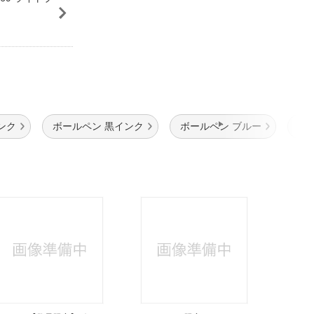
ンク
ボールペン 黒インク
ボールペン ブルー
筆記