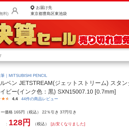
お届け先
無料)
東京都豊島区東池袋
商品をさがす
ランキングからさがす
ネ
カテゴリ一覧からさがす
ポ
｜MITSUBISHI PENCIL
ルペン JETSTREAM(ジェットストリーム) スタ
店
イビー(インク色：黒) SXN15007.10 [0.7mm]
お
4.4
44
件の商品レビュー
お客様サポート
ー価格 165円（税込） 22％引き 37円引き
128円
ご利用ガイド
（税込）
[お安くなりました]