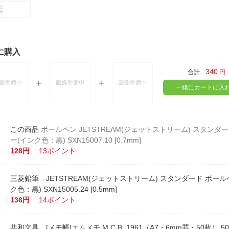
な
示
に購入
340
合計
円
一緒にカートに入
ボールペン JETSTREAM(ジェットストリーム) スタンダ
ー(インク色：黒) SXN15007.10 [0.7mm]
128円
13ポイント
三菱鉛筆 JETSTREAM(ジェットストリーム) スタンダード ボール
ク色：黒) SXN15005.24 [0.5mm]
136円
14ポイント
共和文具 [メモ帳]エムメモ M.C.B. 1961（A7・6mm罫・50枚） 5