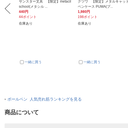
白 A4 フ
サンスター文具 【限定】metacil
クツワ 【限定】メタルキャッ
school(メタシル ...
ペンケース PUMA(プ...
440円
1,980円
44ポイント
198ポイント
在庫あり
在庫あり
一緒に買う
一緒に買う
ボールペン 人気売れ筋ランキングを見る
商品について