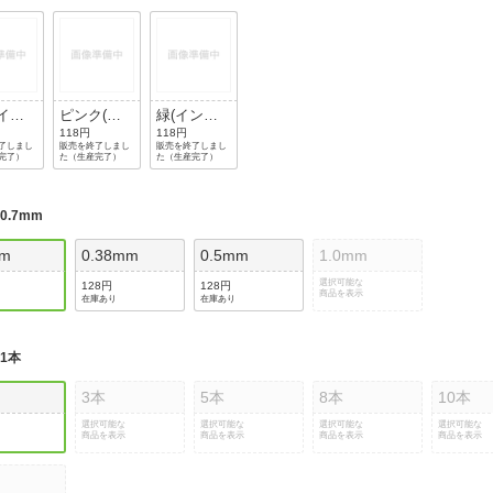
(イン
ピンク(イ
緑(インク
：黒)
ンク色：
色：黒)
118円
118円
了しまし
販売を終了しまし
販売を終了しまし
黒)
完了）
た（生産完了）
た（生産完了）
:
0.7mm
mm
0.38mm
0.5mm
1.0mm
選択可能な
128円
128円
商品を表示
在庫あり
在庫あり
:
1本
3本
5本
8本
10本
選択可能な
選択可能な
選択可能な
選択可能な
商品を表示
商品を表示
商品を表示
商品を表示