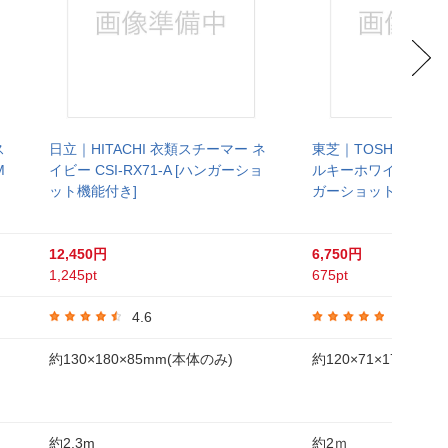
ス
日立｜HITACHI 衣類スチーマー ネ
東芝｜TOSHIBA 衣
M
イビー CSI-RX71-A [ハンガーショ
ルキーホワイト TAS-M
ット機能付き]
ガーショット機能付き
12,450円
6,750円
1,245pt
675pt
4.6
4.9
約130×180×85mm(本体のみ)
約120×71×176mm
約2.3m
約2ｍ