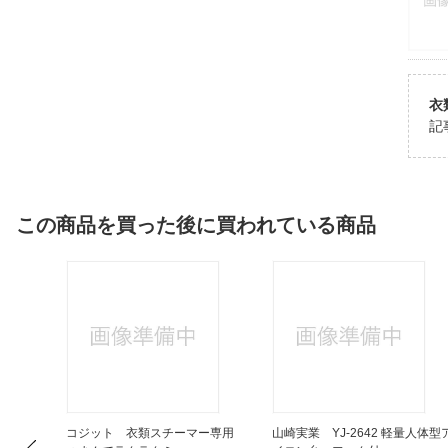
衣
記
この商品を買った後に買われている商品
オーブン
コジット 衣類スチーマー専用
山崎実業 YJ-2642 軽量人体型