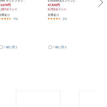
ones マットブラッ...
EVERINO(エブリノ)...
MUDA T
73,670円
47,020円
59,36
7,367ポイント
4,702ポイント
2,96
在庫あり
在庫あり
在庫あ
(79)
(15)
一緒に買う
一緒に買う
一