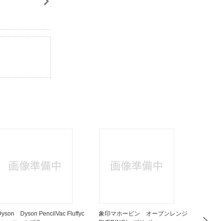
Dyson Dyson PencilVac Fluffyc
象印マホービン オーブンレンジ
BALM