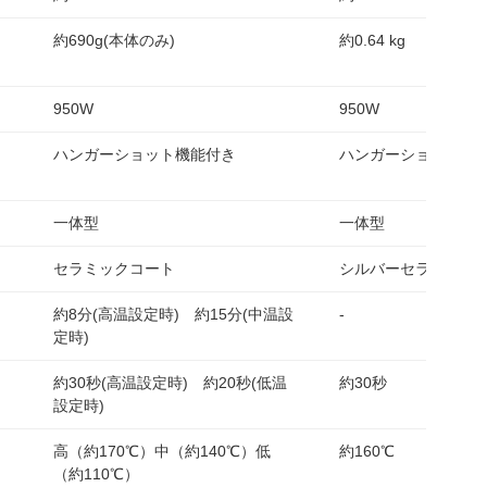
約690g(本体のみ)
約0.64 kg
950W
950W
ハンガーショット機能付き
ハンガーショット機
一体型
一体型
セラミックコート
シルバーセラミック
約8分(高温設定時) 約15分(中温設
-
定時)
約30秒(高温設定時) 約20秒(低温
約30秒
設定時)
高（約170℃）中（約140℃）低
約160℃
（約110℃）