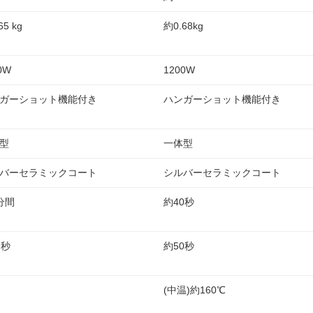
65 kg
約0.68kg
0W
1200W
ガーショット機能付き
ハンガーショット機能付き
型
一体型
バーセラミックコート
シルバーセラミックコート
分間
約40秒
9秒
約50秒
(中温)約160℃