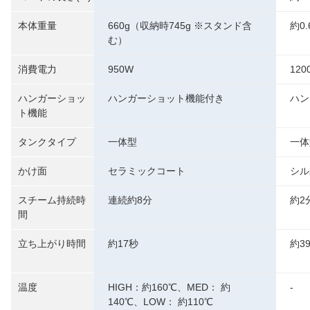
本体重量
660g（収納時745g ※スタンド含
約0.
む）
消費電力
950W
120
ハンガーショッ
ハンガーショット機能付き
ハン
ト機能
タンクタイプ
一体型
一体
かけ面
セラミックコート
シル
スチーム持続時
連続約8分
約2
間
立ち上がり時間
約17秒
約3
温度
HIGH：約160℃、MED： 約
-
140℃、LOW： 約110℃