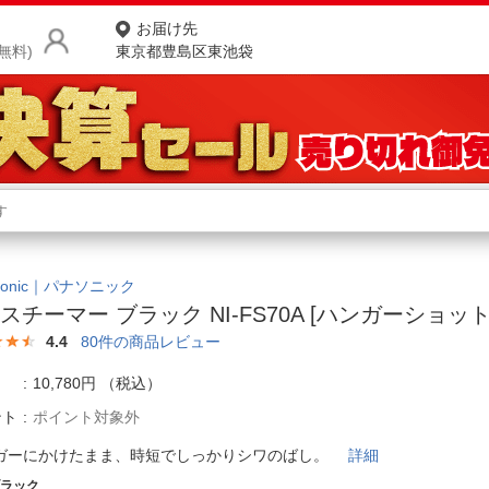
お届け先
無料)
東京都豊島区東池袋
商品をさがす
ランキングからさがす
ネ
カテゴリ一覧からさがす
ポ
asonic｜パナソニック
スチーマー ブラック NI-FS70A [ハンガーショッ
店
4.4
80
件の商品レビュー
お
10,780円
（税込）
お客様サポート
ント
ポイント対象外
ガーにかけたまま、時短でしっかりシワのばし。
詳細
ご利用ガイド
ブラック