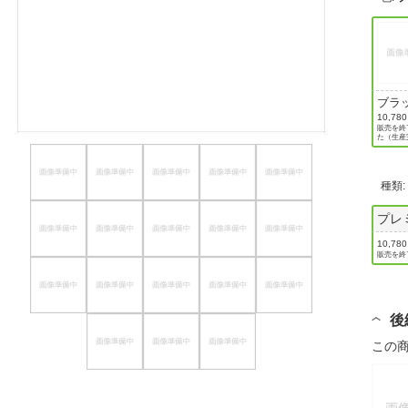
ほしいもの
お知らせ
ブラ
10,78
販売を終
た（生産
種類
プレ
10,78
販売を終
後
この