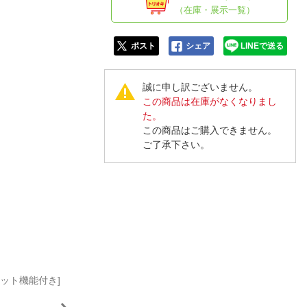
人窓口
（在庫・展示一覧）
R情報
ポスト
シェア
LINEで送る
誠に申し訳ございません。
この商品は在庫がなくなりまし
nglish / 中文
た。
この商品はご購入できません。
ご了承下さい。
ョット機能付き]