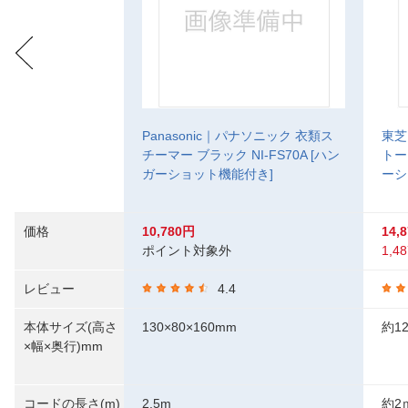
Panasonic｜パナソニック 衣類ス
東芝
チーマー ブラック NI-FS70A [ハン
トー
ガーショット機能付き]
ーシ
価格
10,780円
14,
ポイント対象外
1,48
レビュー
4.4
本体サイズ(高さ
130×80×160mm
約12
×幅×奥行)mm
コードの長さ(m)
2.5m
約2