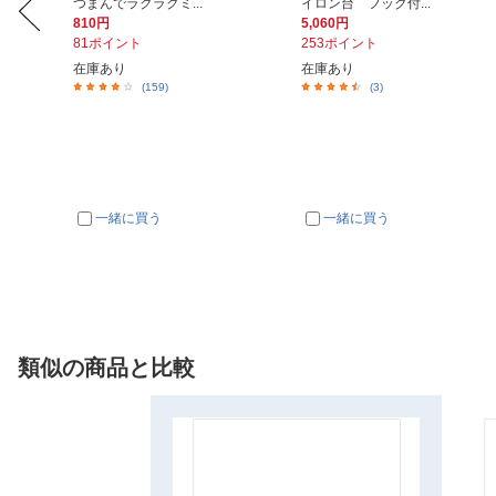
つまんでラクラクミ...
イロン台 フック付...
810円
5,060円
81ポイント
253ポイント
在庫あり
在庫あり
(159)
(3)
一緒に買う
一緒に買う
類似の商品と比較