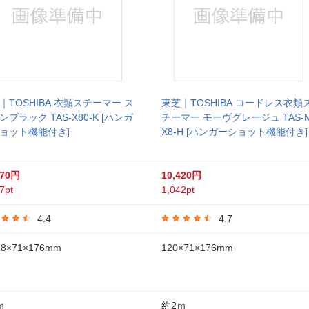
｜TOSHIBA 衣類スチーマー ス
東芝｜TOSHIBA コードレス衣類
ンブラック TAS-X80-K [ハンガ
チーマー モーヴグレージュ TAS-
ョット機能付き]
X8-H [ハンガーショット機能付き]
870円
10,420円
7pt
1,042pt
4.4
4.7
8×71×176mm
120×71×176mm
ｍ
約2ｍ