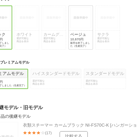
法
よくある質問・お問合せ
I
ご利用規約
ック
ホワイト
カームグレ
ベージュ
サクラ
選択可能な
ー
選択可能な
選択可能な
0円
10,670円
商品を表示
商品を表示
商品を表示
了しまし
販売を終了しまし
E
完了）
た（生産完了）
:
プレミアムモデル
ミアムモデル
ハイスタンダードモデル
スタンダードモデル
選択可能な
選択可能な
0円
商品を表示
商品を表示
了しました（生産完了）
継モデル・旧モデル
商品の後継モデル
衣類スチーマー カームブラック NI-FS70C-K [ハンガーシ
(17)
比較する