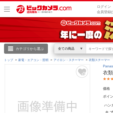
ログイン
会員登録(
こんにちは
カテゴリから選ぶ
全ての商品
ログイン
トップ
家電・エアコン・照明
アイロン・スチーマー
衣類スチーマー
Pan
衣類
新規会員登録
価格
会員メニュー
ポイ
お買いもの履歴
ハン
閲覧履歴
色
: