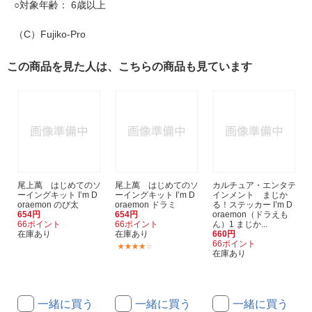
○対象年齢： 6歳以上
（C）Fujiko-Pro
この商品を見た人は、こちらの商品も見ています
尾上萬 はじめてのソ
尾上萬 はじめてのソ
カルチュア・エンタテ
ーイングキット I’m D
ーイングキット I’m D
インメント まじか
oraemon のび太
oraemon ドラミ
る！ステッカー I’m D
654円
654円
oraemon（ドラえも
66ポイント
66ポイント
ん）1 まじか...
在庫あり
在庫あり
660円
66ポイント
(1)
在庫あり
一緒に買う
一緒に買う
一緒に買う