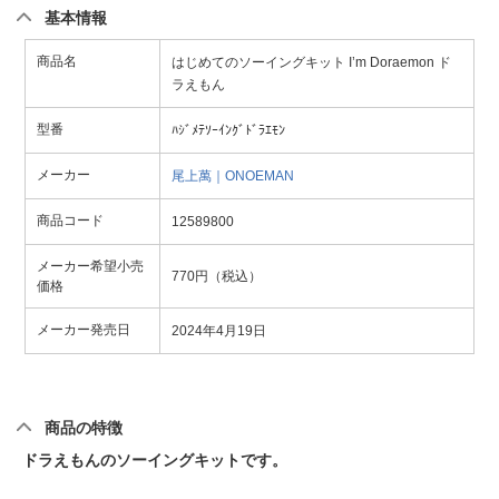
基本情報
商品名
はじめてのソーイングキット I’m Doraemon ド
ラえもん
型番
ﾊｼﾞﾒﾃｿｰｲﾝｸﾞﾄﾞﾗｴﾓﾝ
メーカー
尾上萬｜ONOEMAN
商品コード
12589800
メーカー希望小売
770円（税込）
価格
メーカー発売日
2024年4月19日
商品の特徴
ドラえもんのソーイングキットです。