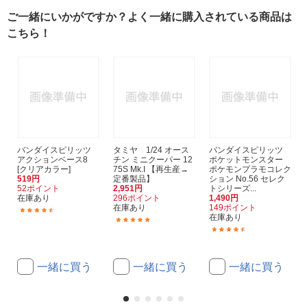
ご一緒にいかがですか？よく一緒に購入されている商品は
こちら！
バンダイスピリッツ
タミヤ 1/24 オース
バンダイスピリッツ
アクションベース8
チン ミニクーパー 12
ポケットモンスター
[クリアカラー]
75S Mk.I 【再生産→
ポケモンプラモコレク
519円
定番製品】
ション No.56 セレク
52ポイント
2,951円
トシリーズ...
在庫あり
296ポイント
1,490円
在庫あり
149ポイント
(21)
在庫あり
(1)
(11)
一緒に買う
一緒に買う
一緒に買う