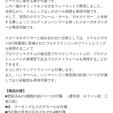
ビークルに乗せる事が可能です。
この一連のギミックをメカ少女フォーマットで再現しました。
当然ながら、メカニックなしのガール状態も再現可能です。
そして、別売のクロスフレーム・ガール「ガオガイガー」と合体
する事によってゴルディオンハンマーを持ったスターガオガイガ
ーが再現可能です。
スターガオガイガーと組み合わせた仕様としては、ステルスガオ
ーIIの両翼端に装備されたウルテクエンジンのファントムリング
を使用することで
ブロウクンマグナムの進化型ブロウクンファントムや、プロテク
トシェードの発展型であるプロテクトウォールを再現することが
できます。
さらにガトリングドライバーも付属します。
また、ハンマーヘル、ハンマーヘブン再現用の釘状パーツが付属
しており必殺技を再現可能です。
【商品仕様】
■塗装済みの3種類の顔パーツが付属。（通常顔、キラーン顔、三
角口顔）
■瞳、マーキングなどのデカールが付属。
■PVC製の手首が左右それぞれ4種付属。