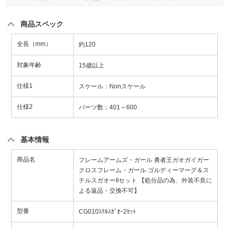
商品スペック
全長（mm）
約120
対象年齢
15歳以上
仕様1
スケール：Nonスケール
仕様2
パーツ数：401～600
基本情報
商品名
フレームアームズ・ガール 勇者王ガオガイガー
クロスフレーム・ガール ゴルディーマーグ＆ス
テルスガオーIIセット 【処分品の為、外装不良に
よる返品・交換不可】
型番
CG010ｽﾃﾙｽｶﾞｵｰ2ｾｯﾄ