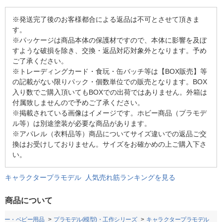
※発送完了後のお客様都合による返品は不可とさせて頂きま
す。
※パッケージは商品本体の保護材ですので、本体に影響を及ぼ
すような破損を除き、交換・返品対応対象外となります。予め
ご了承ください。
※トレーディングカード・食玩・缶バッチ等は【BOX販売】等
の記載がない限りパック・個数単位での販売となります。BOX
入り数でご購入頂いてもBOXでの出荷ではありません。外箱は
付属致しませんので予めご了承ください。
※掲載されている画像はイメージです。ホビー商品（プラモデ
ル等）は別途塗装が必要な商品があります。
※アパレル（衣料品等）商品についてサイズ違いでの返品ご交
換はお受けしておりません。サイズをお確かめの上ご購入下さ
い。
キャラクタープラモデル 人気売れ筋ランキングを見る
商品について
ビー・ベビー用品
プラモデル(模型)・工作シリーズ
キャラクタープラモデル