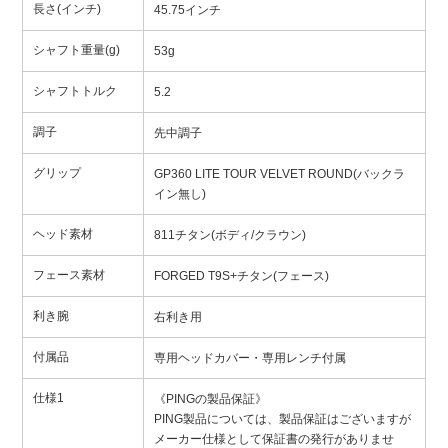
長さ(インチ)
45.75インチ
シャフト重量(g)
53g
シャフトトルク
5.2
調子
先中調子
グリップ
GP360 LITE TOUR VELVET ROUND(バックラ
イン無し)
ヘッド素材
811チタン(ボディ/クラウン)
フェース素材
FORGED T9S+チタン(フェース)
利き腕
右利き用
付属品
専用ヘッドカバー・専用レンチ付属
仕様1
《PINGの製品保証》
PING製品については、製品保証はございますが
メーカー仕様として保証書の発行がありませ