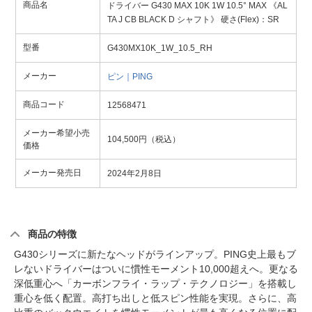
商品名
ドライバー G430 MAX 10K 1W 10.5° MAX 《AL
TA J CB BLACK D シャフト》 硬さ(Flex)：SR
型番
G430MX10K_1W_10.5_RH
メーカー
ピン｜PING
商品コード
12568471
メーカー希望小売
104,500円（税込）
価格
メーカー発売日
2024年2月8日
商品の特徴
G430シリーズに新たなヘッドがラインアップ。PING史上最もブ
レないドライバーはついに慣性モーメント10,000超えへ。更なる
深低重心へ「カーボンフライ・ラップ・テクノロジー」を搭載し
重心を低く配置。高打ち出しと低スピン性能を実現。さらに、高