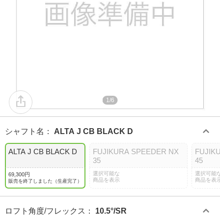
1/6
シャフト名
：
ALTA J CB BLACK D
ALTA J CB BLACK D
FUJIKURA SPEEDER NX
FUJIK
35
45
選択可能な
選択可能
69,300円
商品を表示
商品を表
販売を終了しました（生産完了）
ロフト角度/フレックス
：
10.5°/SR