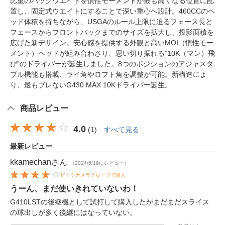
比重のバックウエイトを慣性モーメントが最も高くなる位置に配
置し、固定式ウエイトにすることで深い重心へ設計。460CCのヘ
ッド体積を持ちながら、USGAのルール上限に迫るフェース長と
フェースからフロントバックまでのサイズを拡大し、投影面積を
広げた新デザイン。安心感を提供する外観と高いMOI（慣性モー
メント）ヘッドが組み合わさり、思い切り振れる”10K（マン）飛
び”のドライバーが誕生しました。8つのポジションのアジャスタ
ブル機能も搭載、ライ角やロフト角を調整が可能。新構造によ
り、最もブレないG430 MAX 10Kドライバー誕生。
商品レビュー
4.0
(
1
)
すべて見る
最新レビュー
kkamechan
さん
（2024/6/19にレビュー）
ビックカメラグループで購入
うーん、まだ使いきれていないわ！
G410LSTの後継機として試打して購入したがまだまだスライス
の球出しが多く後継にはなっていない。