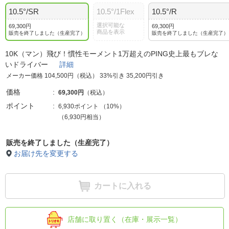
10.5°/SR
10.5°/1Flex
10.5°/R
選択可能な
69,300円
69,300円
商品を表示
販売を終了しました（生産完了）
販売を終了しました（生産完了）
10K（マン）飛び！慣性モーメント1万超えのPING史上最もブレな
いドライバー
詳細
メーカー価格 104,500円（税込） 33%引き 35,200円引き
価格
69,300円
（税込）
ポイント
6,930ポイント
（
10%
）
（6,930円相当）
販売を終了しました（生産完了）
お届け先を変更する
カートに入れる
店舗に取り置く（在庫・展示一覧）