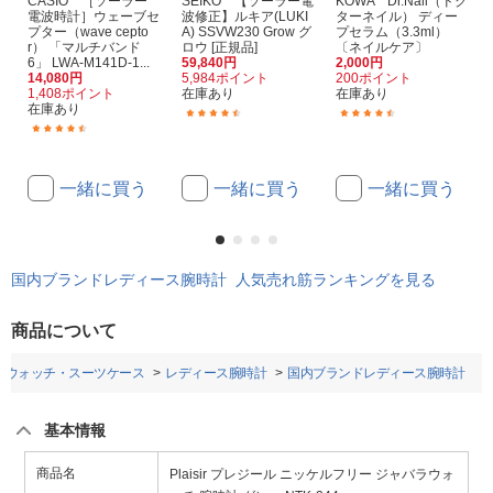
CASIO ［ソーラー
SEIKO 【ソーラー電
KOWA Dr.Nail（ドク
電波時計］ウェーブセ
波修正】ルキア(LUKI
ターネイル） ディー
プター（wave cepto
A) SSVW230 Grow グ
プセラム（3.3ml）
r） 「マルチバンド
ロウ [正規品]
〔ネイルケア〕
6」 LWA-M141D-1...
59,840円
2,000円
14,080円
5,984ポイント
200ポイント
1,408ポイント
在庫あり
在庫あり
在庫あり
(3)
(22)
(66)
一緒に買う
一緒に買う
一緒に買う
国内ブランドレディース腕時計 人気売れ筋ランキングを見る
商品について
トウォッチ・スーツケース
レディース腕時計
国内ブランドレディース腕時計
基本情報
商品名
Plaisir プレジール ニッケルフリー ジャバラウォ