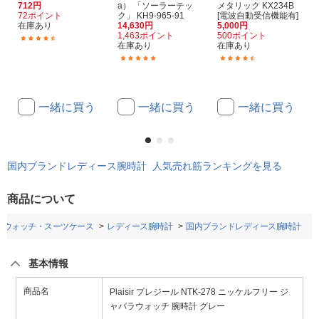
712円
a） 「ソーラーテッ
メタリック KX234B
72ポイント
ク」 KH9-965-91
[電波自動受信機能有]
在庫あり
14,630円
5,000円
1,463ポイント
500ポイント
(126)
在庫あり
在庫あり
(44)
(76)
一緒に買う
一緒に買う
一緒に買う
国内ブランドレディース腕時計 人気売れ筋ランキングを見る
商品について
トウォッチ・スーツケース
レディース腕時計
国内ブランドレディース腕時計
基本情報
商品名
Plaisir プレジール NTK-278 ニッケルフリー ジ
ャバラウォッチ 腕時計 グレー