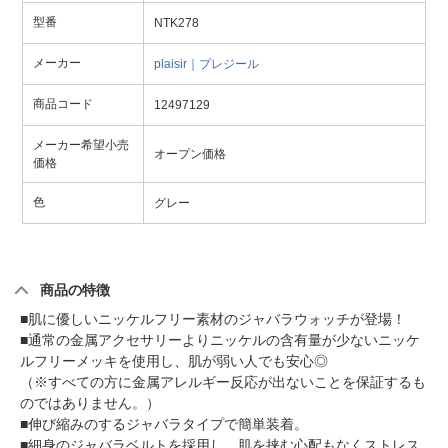
型番
NTK278
メーカー
plaisir｜プレジール
商品コード
12497129
メーカー希望小売
オープン価格
価格
色
グレー
商品の特徴
■肌に優しいニッケルフリー素材のジャバラウォッチが登場！
■通常の金属アクセサリーよりニッケルの含有量が少ないニッケ
ルフリーメッキを使用し、肌が弱い人でも安心◎
（※すべての方に金属アレルギー反応が出ないことを保証するも
のではありません。）
■伸び縮みのするジャバラタイプで簡単装着。
■細身のジャバラベルトを採用し、肌を挟む心配もなくストレス