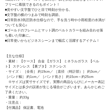
フリーに着脱できるのもポイント！
■見やすい文字盤でひと目で時刻が分かる。
■文字盤の横のつまみで時刻を調節。
■日常防水3気圧防水仕様なので、手を洗う時や小雨程度の水滴が
ついても安心♪
■ゴールドのフレームとマット調のベルトカラーを組み合わせ落
ち着いた印象に。
■日常使いからビジネスシーンまで幅広く活躍するアイテム！
【主な仕様】
・素材： 【ケース】 合金 【ガラス】 ミネラルガラス 【ベル
ト】 ステンレス 【裏ブタ】 ステンレス
・サイズ： ［全長］ 約19cm／ ［直径 （時計部）］ 約3cm／
［バンド幅］ 約1cm／ ［バンド長さ］ 約15cm～約25cm
※サイズは実寸サイズです。実際の商品ならびにメーカー表記
サイズとは多少の誤差が生じる場合がございます。あらかじめご
了承ください。
・重量： 約33g
・注意点：
【付属品】 保証書、電池