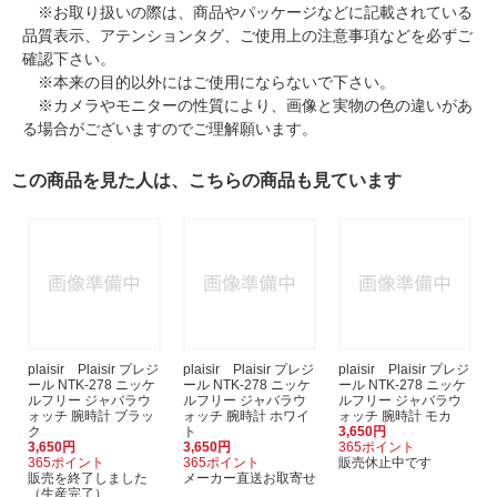
※お取り扱いの際は、商品やパッケージなどに記載されている
品質表示、アテンションタグ、ご使用上の注意事項などを必ずご
確認下さい。
※本来の目的以外にはご使用にならないで下さい。
※カメラやモニターの性質により、画像と実物の色の違いがあ
る場合がございますのでご理解願います。
この商品を見た人は、こちらの商品も見ています
plaisir Plaisir プレジ
plaisir Plaisir プレジ
plaisir Plaisir プレジ
ール NTK-278 ニッケ
ール NTK-278 ニッケ
ール NTK-278 ニッケ
ルフリー ジャバラウ
ルフリー ジャバラウ
ルフリー ジャバラウ
ォッチ 腕時計 ブラッ
ォッチ 腕時計 ホワイ
ォッチ 腕時計 モカ
ク
ト
3,650円
3,650円
3,650円
365ポイント
365ポイント
365ポイント
販売休止中です
販売を終了しました
メーカー直送お取寄せ
（生産完了）