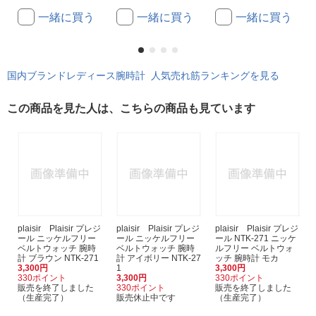
一緒に買う
一緒に買う
一緒に買う
国内ブランドレディース腕時計 人気売れ筋ランキングを見る
この商品を見た人は、こちらの商品も見ています
plaisir Plaisir プレジ
plaisir Plaisir プレジ
plaisir Plaisir プレジ
ール ニッケルフリー
ール ニッケルフリー
ール NTK-271 ニッケ
ベルトウォッチ 腕時
ベルトウォッチ 腕時
ルフリー ベルトウォ
計 ブラウン NTK-271
計 アイボリー NTK-27
ッチ 腕時計 モカ
3,300円
1
3,300円
330ポイント
3,300円
330ポイント
販売を終了しました
330ポイント
販売を終了しました
（生産完了）
販売休止中です
（生産完了）