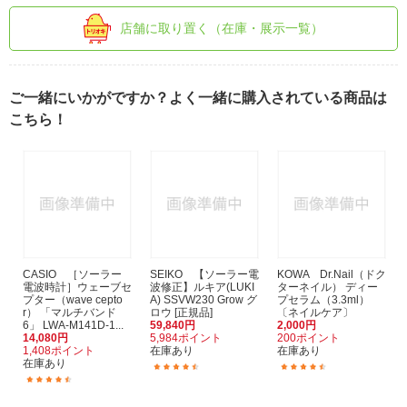
店舗に取り置く（在庫・展示一覧）
ご一緒にいかがですか？よく一緒に購入されている商品は
こちら！
CASIO ［ソーラー
SEIKO 【ソーラー電
KOWA Dr.Nail（ドク
電波時計］ウェーブセ
波修正】ルキア(LUKI
ターネイル） ディー
プター（wave cepto
A) SSVW230 Grow グ
プセラム（3.3ml）
r） 「マルチバンド
ロウ [正規品]
〔ネイルケア〕
6」 LWA-M141D-1...
59,840円
2,000円
14,080円
5,984ポイント
200ポイント
1,408ポイント
在庫あり
在庫あり
在庫あり
(3)
(22)
(66)