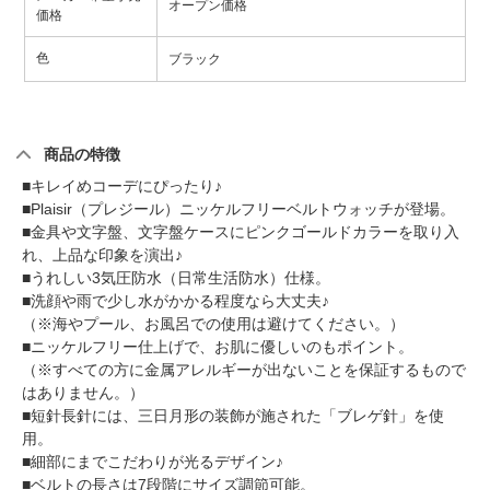
オープン価格
価格
色
ブラック
商品の特徴
■キレイめコーデにぴったり♪
■Plaisir（プレジール）ニッケルフリーベルトウォッチが登場。
■金具や文字盤、文字盤ケースにピンクゴールドカラーを取り入
れ、上品な印象を演出♪
■うれしい3気圧防水（日常生活防水）仕様。
■洗顔や雨で少し水がかかる程度なら大丈夫♪
（※海やプール、お風呂での使用は避けてください。）
■ニッケルフリー仕上げで、お肌に優しいのもポイント。
（※すべての方に金属アレルギーが出ないことを保証するもので
はありません。）
■短針長針には、三日月形の装飾が施された「ブレゲ針」を使
用。
■細部にまでこだわりが光るデザイン♪
■ベルトの長さは7段階にサイズ調節可能。