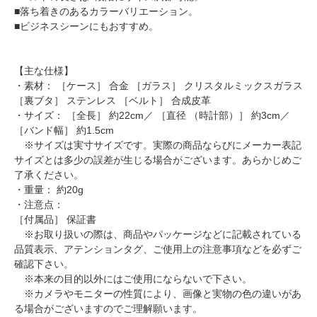
■落ち着きのあるカラーバリエーション。
■ビジネスシーンにもおすすめ。
【主な仕様】
・素材： ［ケース］ 合金 ［ガラス］ クリスタルミックスガラス
［裏ブタ］ ステンレス ［ベルト］ 合成皮革
・サイズ： ［全長］ 約22cm／ ［直径 （時計部）］ 約3cm／
［バンド幅］ 約1.5cm
※サイズは実寸サイズです。実際の商品ならびにメーカー表記
サイズとは多少の誤差が生じる場合がございます。あらかじめご
了承ください。
・重量： 約20g
・注意点：
［付属品］ 保証書
※お取り扱いの際は、商品やパッケージなどに記載されている
品質表示、アテンションタグ、ご使用上の注意事項などを必ずご
確認下さい。
※本来の目的以外にはご使用にならないで下さい。
※カメラやモニターの性質により、画像と実物の色の違いがあ
る場合がございますのでご理解願います。