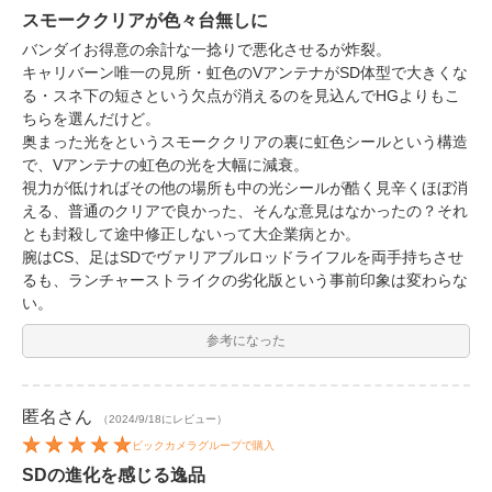
スモーククリアが色々台無しに
バンダイお得意の余計な一捻りで悪化させるが炸裂。
キャリバーン唯一の見所・虹色のVアンテナがSD体型で大きくな
る・スネ下の短さという欠点が消えるのを見込んでHGよりもこ
ちらを選んだけど。
奥まった光をというスモーククリアの裏に虹色シールという構造
で、Vアンテナの虹色の光を大幅に減衰。
視力が低ければその他の場所も中の光シールが酷く見辛くほぼ消
える、普通のクリアで良かった、そんな意見はなかったの？それ
とも封殺して途中修正しないって大企業病とか。
腕はCS、足はSDでヴァリアブルロッドライフルを両手持ちさせ
るも、ランチャーストライクの劣化版という事前印象は変わらな
い。
参考になった
匿名
さん
（2024/9/18にレビュー）
ビックカメラグループで購入
SDの進化を感じる逸品