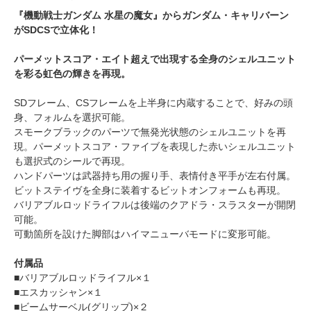
『機動戦士ガンダム 水星の魔女』からガンダム・キャリバーン
がSDCSで立体化！
パーメットスコア・エイト超えで出現する全身のシェルユニット
を彩る虹色の輝きを再現。
SDフレーム、CSフレームを上半身に内蔵することで、好みの頭
身、フォルムを選択可能。
スモークブラックのパーツで無発光状態のシェルユニットを再
現。パーメットスコア・ファイブを表現した赤いシェルユニット
も選択式のシールで再現。
ハンドパーツは武器持ち用の握り手、表情付き平手が左右付属。
ビットステイヴを全身に装着するビットオンフォームも再現。
バリアブルロッドライフルは後端のクアドラ・スラスターが開閉
可能。
可動箇所を設けた脚部はハイマニューバモードに変形可能。
付属品
■バリアブルロッドライフル×１
■エスカッシャン×１
■ビームサーベル(グリップ)×２