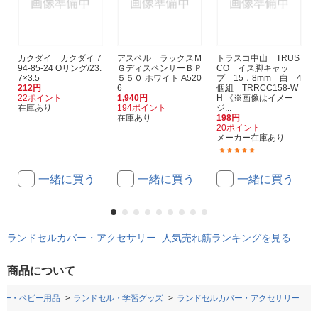
カクダイ カクダイ 7
アスベル ラックスＭ
トラスコ中山 TRUS
94-85-24 Oリング/23.
ＧディスペンサーＢＰ
CO イス脚キャッ
7×3.5
５５０ ホワイト A520
プ 15．8mm 白 4
212円
6
個組 TRRCC158-W
22ポイント
1,940円
H 《※画像はイメー
在庫あり
194ポイント
ジ...
在庫あり
198円
20ポイント
メーカー在庫あり
(1)
一緒に買う
一緒に買う
一緒に買う
ランドセルカバー・アクセサリー 人気売れ筋ランキングを見る
商品について
ビー・ベビー用品
ランドセル・学習グッズ
ランドセルカバー・アクセサリー