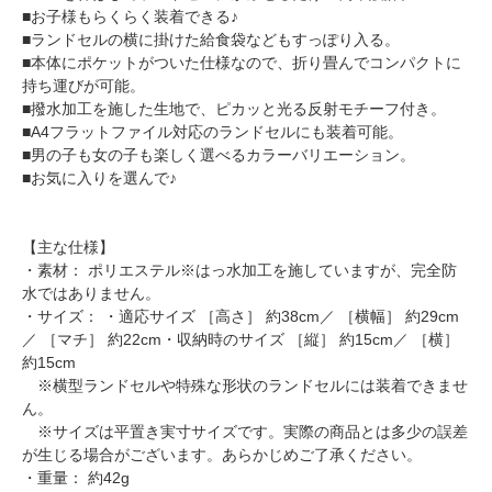
■お子様もらくらく装着できる♪
■ランドセルの横に掛けた給食袋などもすっぽり入る。
■本体にポケットがついた仕様なので、折り畳んでコンパクトに
持ち運びが可能。
■撥水加工を施した生地で、ピカッと光る反射モチーフ付き。
■A4フラットファイル対応のランドセルにも装着可能。
■男の子も女の子も楽しく選べるカラーバリエーション。
■お気に入りを選んで♪
【主な仕様】
・素材： ポリエステル※はっ水加工を施していますが、完全防
水ではありません。
・サイズ： ・適応サイズ ［高さ］ 約38cm／ ［横幅］ 約29cm
／ ［マチ］ 約22cm・収納時のサイズ ［縦］ 約15cm／ ［横］
約15cm
※横型ランドセルや特殊な形状のランドセルには装着できませ
ん。
※サイズは平置き実寸サイズです。実際の商品とは多少の誤差
が生じる場合がございます。あらかじめご了承ください。
・重量： 約42g