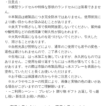
・注意点：
※横型ランドセルや特殊な形状のランドセルには装着できませ
ん。
※本製品は縫製品につき完全防水ではありません。使用状況に
より縫い目から水が染み込むことがあります。
※炎天下や雨ざらし等で長時間放置しないでください。紫外線
や酸性雨などの自然現象で耐久性が損なわれます。
※火気や高温になるものを近づけないでください。引火した
り、溶けることがあります。
※自然光及び照明などにより、通常のご使用でも若干の変色・
退色は避けられませんので、ご了承ください。
※生地には、はっ水加工を施していますが、永久的なものでは
ありません。ご使用を繰り返すうちにはっ水性が落ちてくること
があります。その際は市販の布製品用はっ水スプレーを表面から
塗布していただくと長くお使いいただけます。
※お子様には保護者の方から十分ご注意ください。
※カメラやモニターの性質により、画像と実物の色の違いがあ
る場合がございますのでご理解願います。
・～ご利用シーン～： プレゼント 贈り物 ギフト お返し 引っ越
し祝い 新生活 お祝い 内祝い