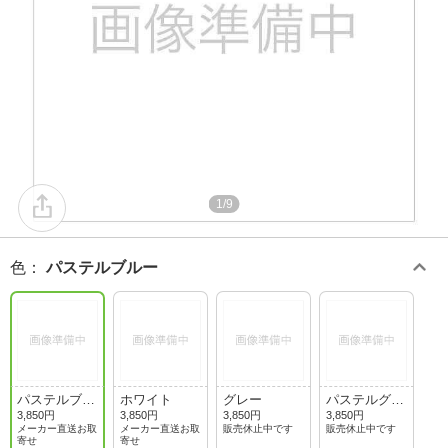
1/9
色
：
パステルブルー
パステルブル
ホワイト
グレー
パステルグリ
ー
ーン
3,850円
3,850円
3,850円
3,850円
メーカー直送お取
メーカー直送お取
販売休止中です
販売休止中です
寄せ
寄せ