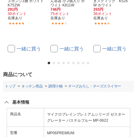
スポンジ3層 ホワイト
ん容器 小 2個入り ホ
ぎスティック K526
K752W
ワイト K811W
W ホワイト
291円
746円
355円
30ポイント
75ポイント
36ポイント
在庫あり
在庫あり
在庫あり
(1)
(9)
(10)
一緒に買う
一緒に買う
一緒に買う
商品について
トップ
キッチン用品
調理小物
チーズおろし・チーズスライサー
基本情報
商品名
マイクロプレインプレミアムシリーズ ゼスター
グレーター パステルブルー MP-0622
型番
MP06PREMIUM