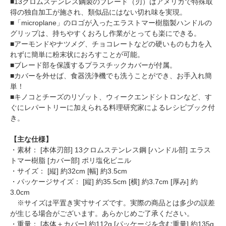
■13クロムステンレス鋼製のブレード（刃）はアメリカで特殊取
得の独自加工が施され、類似品にはない切れ味を実現。
■「microplane」のロゴが入ったエラストマー樹脂製ハンドルの
グリップは、持ちやすくおろし作業がとっても楽にできる。
■アーモンドやナツメグ、チョコレートなどの硬いものも力を入
れずに簡単に粉末状におろすことが可能。
■ブレード部を保護するプラスチックカバーが付属。
■カバーを外せば、食器洗浄機でも洗うことができ、お手入れ簡
単！
■キノコとチーズのリゾット、ウィークエンドシトロンなど、す
ぐにレパートリーに加えられる料理研究家によるレシピブック付
き。
【主な仕様】
・素材： [本体刃部] 13クロムステンレス鋼 [ハンドル部] エラス
トマー樹脂 [カバー部] ポリ塩化ビニル
・サイズ： [縦] 約32cm [幅] 約3.5cm
・パッケージサイズ： [縦] 約35.5cm [横] 約3.7cm [厚み] 約
3.0cm
※サイズは平置き実寸サイズです。実際の商品とは多少の誤差
が生じる場合がございます。あらかじめご了承ください。
・重量： [本体＋カバー] 約112g [パッケージを含む重量] 約135g