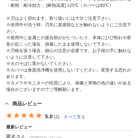
・耐熱・耐冷効力： [耐熱温度] 120℃（カバーは80℃）
※刃はよく切れます。取り扱いには十分ご注意下さい。
※使用中や洗う時、刃先に直接指などが触れないようにご注意下
さい。
※使用中に金属との接合部ががたついたり、本体にひび割れや変
形が起こった場合、損傷したまま使用しないで下さい。
※刃物を扱う場合、細心の注意が必要です。お子様の手に触れな
いように注意して下さい。
※火のそばに置かないでください。
※カバーは食器洗浄機を使用しないでください。変形する恐れが
あります。
※カメラやモニターの性質により、画像と実物の色の違いがある
場合がございますのでご理解願います。
商品レビュー
5.0
(
2
)
すべて見る
最新レビュー
匿名
さん
（2026/2/11にレビュー）