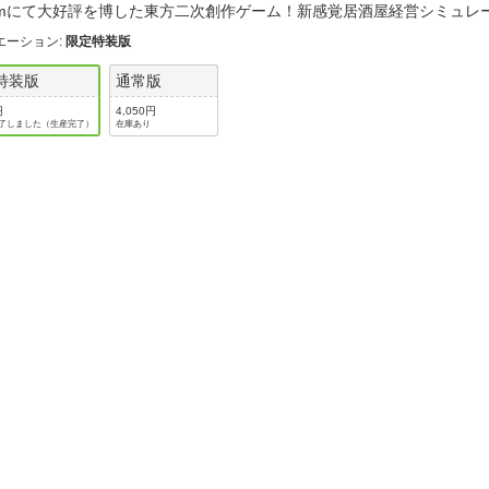
法
eamにて大好評を博した東方二次創作ゲーム！新感覚居酒屋経営シミュ
よくある質問・お問合せ
エーション
:
限定特装版
I
ご利用規約
特装版
通常版
円
4,050円
了しました（生産完了）
在庫あり
E