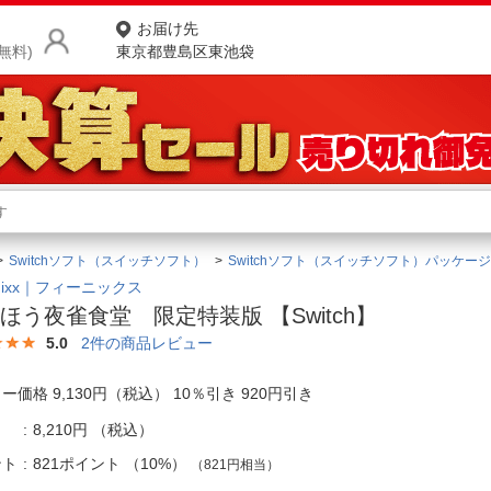
お届け先
無料)
東京都豊島区東池袋
商品をさがす
ランキングからさがす
ネ
Switchソフト（スイッチソフト）
Switchソフト（スイッチソフト）パッケー
カテゴリ一覧からさがす
ポ
enixx｜フィーニックス
ほう夜雀食堂 限定特装版 【Switch】
店
5.0
2
件の商品レビュー
お
ー価格 9,130円（税込） 10％引き 920円引き
お客様サポート
8,210円
（税込）
ご利用ガイド
ント
821ポイント
（
10%
）
（821円相当）