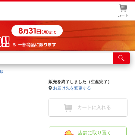
カート
店舗サービス
ット取り置き
ジ版
イントカードWEB登録
販売を終了しました（生産完了）
お届け先を変更する
舗情報・店舗一覧
取り寄せ品入荷状況照会
カートに入れる
店舗に取り置く