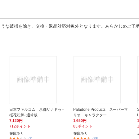
ような破損を除き、交換・返品対応対象外となります。あらかじめご了
日本ファルコム 亰都ザナドゥ -
Paladone Products スーパーマ
桜花幻舞- 通常版 ...
リオ キャラクター...
7,120円
1,650円
712ポイント
83ポイント
在庫あり
在庫あり
(1)
(15)