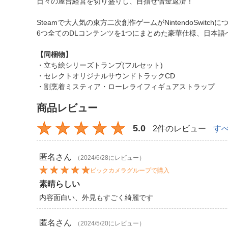
日々の屋台経営を切り盛りし、目指せ借金返済！
Steamで大人気の東方二次創作ゲームがNintendoSwitch
6つ全てのDLコンテンツを1つにまとめた豪華仕様、日本
【同梱物】
・立ち絵シリーズトランプ(フルセット)
・セレクトオリジナルサウンドトラックCD
・割烹着ミスティア・ローレライフィギュアストラップ
商品レビュー
5.0
2件のレビュー
す
匿名
さん
（2024/6/28にレビュー）
ビックカメラグループで購入
素晴らしい
内容面白い、外見もすごく綺麗です
匿名
さん
（2024/5/20にレビュー）