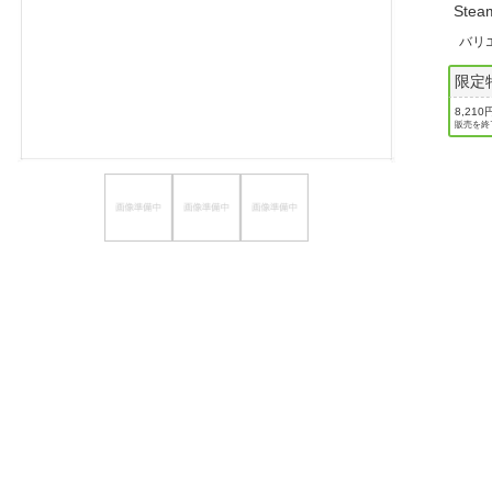
St
ほしいもの
バリ
お知らせ
限定
8,210
販売を終