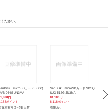
承ください。
SanDisk microSDカード SDSQ
SanDisk microSDカード SDSQ
Lexar
UVB-064G-JN3MA
UJQ-512G-JN3MA
1TB Pro
11,880円
81,180円
108,0
1,188ポイント
8,118ポイント
10,8
店在庫有り 2～3日出荷
在庫あり
在庫あ