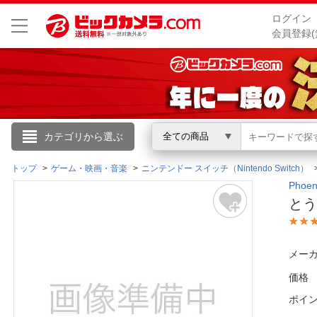
ログイン
会員登録(
こんにちは
カテゴリから選ぶ
全ての商品
ログイン
トップ
ゲーム・映画・音楽
ニンテンドー スイッチ（Nintendo Switch）
Pho
とう
新規会員登録
会員メニュー
メーカ
価格
お買いもの履歴
ポイ
閲覧履歴