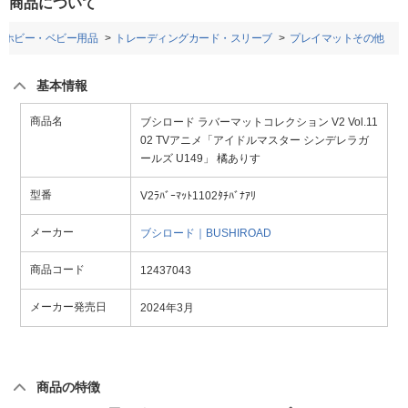
商品について
・ホビー・ベビー用品
トレーディングカード・スリーブ
プレイマットその他
基本情報
商品名
ブシロード ラバーマットコレクション V2 Vol.11
02 TVアニメ「アイドルマスター シンデレラガ
ールズ U149」 橘ありす
型番
V2ﾗﾊﾞｰﾏｯﾄ1102ﾀﾁﾊﾞﾅｱﾘ
メーカー
ブシロード｜BUSHIROAD
商品コード
12437043
メーカー発売日
2024年3月
商品の特徴