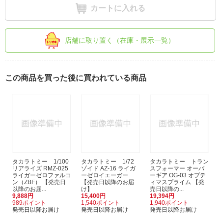
カートに入れる
店舗に取り置く（在庫・展示一覧）
この商品を買った後に買われている商品
タカラトミー 1/100
タカラトミー 1/72
タカラトミー トラン
リアライズ RMZ-025
ゾイド AZ-16 ライガ
スフォーマー オーバ
ライガーゼロファルコ
ーゼロイエーガー
ーギア OG-03 オプテ
ン（ZBF） 【発売日
【発売日以降のお届
ィマスプライム 【発
以降のお届...
け】
売日以降の...
9,888円
15,400円
19,394円
989ポイント
1,540ポイント
1,940ポイント
発売日以降お届け
発売日以降お届け
発売日以降お届け