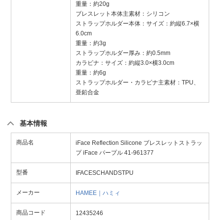
重量：約20g
ブレスレット本体主素材：シリコン
ストラップホルダー本体：サイズ：約縦6.7×横
6.0cm
重量：約3g
ストラップホルダー厚み：約0.5mm
カラビナ：サイズ：約縦3.0×横3.0cm
重量：約6g
ストラップホルダー・カラビナ主素材：TPU、
亜鉛合金
基本情報
商品名
iFace Reflection Silicone ブレスレットストラッ
プ iFace パープル 41-961377
型番
IFACESCHANDSTPU
メーカー
HAMEE｜ハミィ
商品コード
12435246