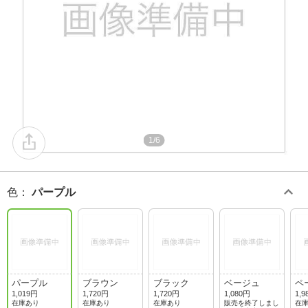
1/6
色
：
パープル
パープル
ブラウン
ブラック
ベージュ
ペ
1,019円
1,720円
1,720円
1,080円
1,9
在庫あり
在庫あり
在庫あり
販売を終了しまし
在