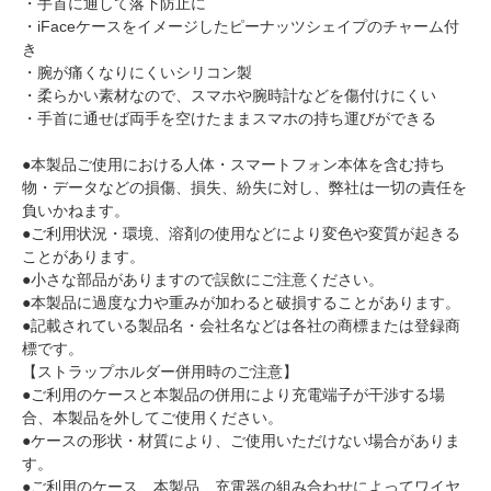
・手首に通して落下防止に
・iFaceケースをイメージしたピーナッツシェイプのチャーム付
き
・腕が痛くなりにくいシリコン製
・柔らかい素材なので、スマホや腕時計などを傷付けにくい
・手首に通せば両手を空けたままスマホの持ち運びができる
●本製品ご使用における人体・スマートフォン本体を含む持ち
物・データなどの損傷、損失、紛失に対し、弊社は一切の責任を
負いかねます。
●ご利用状況・環境、溶剤の使用などにより変色や変質が起きる
ことがあります。
●小さな部品がありますので誤飲にご注意ください。
●本製品に過度な力や重みが加わると破損することがあります。
●記載されている製品名・会社名などは各社の商標または登録商
標です。
【ストラップホルダー併用時のご注意】
●ご利用のケースと本製品の併用により充電端子が干渉する場
合、本製品を外してご使用ください。
●ケースの形状・材質により、ご使用いただけない場合がありま
す。
●ご利用のケース、本製品、充電器の組み合わせによってワイヤ