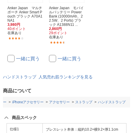
Anker Japan マルチ
Anker Japan モバイ
ポーチ Anker Smart P
ルバッテリー Power
ouch ブラック A70A1
Bank (10000mAh、2
NA1
2.5W、2 Ports) ブラ
3,980円
ック A1388N11 ...
40ポイント
2,860円
在庫あり
29ポイント
在庫あり
(19)
(107)
一緒に買う
一緒に買う
ハンドストラップ 人気売れ筋ランキングを見る
商品について
リー
iPhoneアクセサリー
アクセサリー
ストラップ
ハンドストラップ
商品スペック
仕様1
ブレスレット本体：縦約10.2×横9.2×厚1.1cm