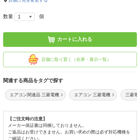
お届け先を変更する
数量
個
カートに入れる
店舗に取り置く（在庫・展示一覧）
関連する商品をタグで探す
エアコン関連品 三菱電機
エアコン 三菱電機
三菱電
【ご注文時の注意】
メーカー保証書は同梱しておりません。
ご返品はお受けできません。お買い求めの際は必ず対応機種を
ご確認ください。