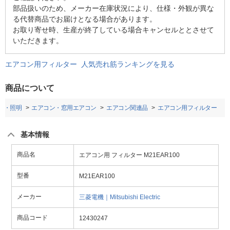
部品扱いのため、メーカー在庫状況により、仕様・外観が異な
る代替商品でお届けとなる場合があります。
お取り寄せ時、生産が終了している場合キャンセルととさせて
いただきます。
エアコン用フィルター 人気売れ筋ランキングを見る
商品について
ン・照明
エアコン・窓用エアコン
エアコン関連品
エアコン用フィルター
基本情報
商品名
エアコン用 フィルター M21EAR100
型番
M21EAR100
メーカー
三菱電機｜Mitsubishi Electric
商品コード
12430247