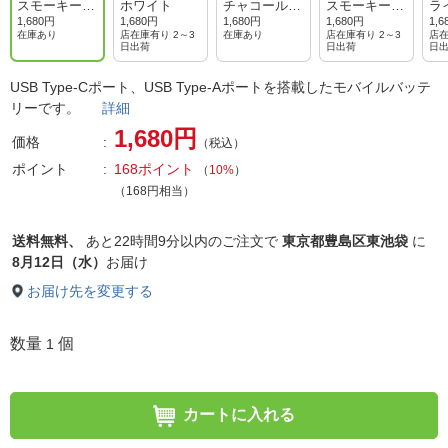
スモーキーピ
ホワイト
チャコールグ
スモーキーブ
ラ
ンク
レー
ルー
ー
1,680円
1,680円
1,680円
1,680円
1,6
在庫あり
店在庫有り 2～3
在庫あり
店在庫有り 2～3
店在
日出荷
日出荷
日
USB Type-Cポート、USB Type-Aポートを搭載したモバイルバッテ
リーです。
詳細
1,680円
価格
（税込）
ポイント
168ポイント
（
10%
）
（168円相当）
送料無料、
あと
22時間9分以内
のご注文で
東京都豊島区東池袋
に
8月12日（水）
お届け
お届け先を変更する
数量
個
1
カートに入れる