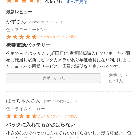
4.5
(
24
)
すべて見る
最新レビュー
かず
さん
（2025/6/12にレビュー）
色：スモーキーピンク
ビックカメラグループで購入
携帯電話バッテリー
今までヨドバシカメラ(町田店)で家電関係購入していましたが調
布に転居し駅前にビックカメラがあり早速会員になり利用しまし
た。ヨドバシ同様サービス、店員の説明など良かったです。
参考になっ
参考になった
1人
た：
はっちゃん
さん
（2025/5/15にレビュー）
色：ライムイエロー
ビックカメラグループで購入
バックに入れてもかさばらない
小さめなのでバックに入れてもかさばらないし、形も可愛い。色