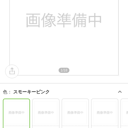
1/18
色
：
スモーキーピンク