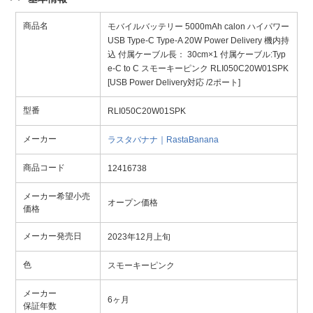
商品名
モバイルバッテリー 5000mAh calon ハイパワー
USB Type-C Type-A 20W Power Delivery 機内持
込 付属ケーブル長： 30cm×1 付属ケーブル:Typ
e-C to C スモーキーピンク RLI050C20W01SPK
[USB Power Delivery対応 /2ポート]
型番
RLI050C20W01SPK
メーカー
ラスタバナナ｜RastaBanana
商品コード
12416738
メーカー希望小売
オープン価格
価格
メーカー発売日
2023年12月上旬
色
スモーキーピンク
メーカー
6ヶ月
保証年数