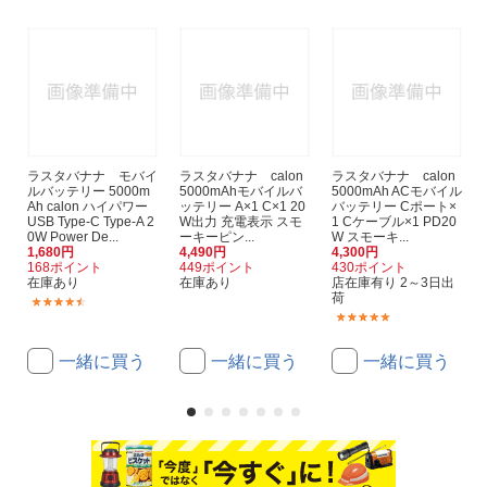
ラスタバナナ モバイ
ラスタバナナ calon
ラスタバナナ calon
ルバッテリー 5000m
5000mAhモバイルバ
5000mAh ACモバイル
Ah calon ハイパワー
ッテリー A×1 C×1 20
バッテリー Cポート×
USB Type-C Type-A 2
W出力 充電表示 スモ
1 Cケーブル×1 PD20
0W Power De...
ーキーピン...
W スモーキ...
1,680円
4,490円
4,300円
168ポイント
449ポイント
430ポイント
在庫あり
在庫あり
店在庫有り 2～3日出
荷
(24)
(2)
一緒に買う
一緒に買う
一緒に買う