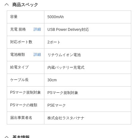
商品スペック
容量
5000mAh
充電 規格
詳細
USB Power Delivery対応
対応ポート数
2ポート
電池種類
詳細
リチウムイオン電池
給電タイプ
内蔵バッテリー充電式
ケーブル長
30cm
PSマーク規制対象
PSマーク規制対象
PSマークの種類
PSEマーク
届出事業者名
株式会社ラスタバナナ
基本情報