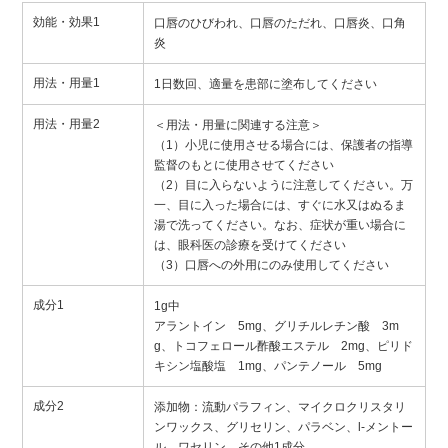
効能・効果1
口唇のひびわれ、口唇のただれ、口唇炎、口角
炎
用法・用量1
1日数回、適量を患部に塗布してください
用法・用量2
＜用法・用量に関連する注意＞
（1）小児に使用させる場合には、保護者の指導
監督のもとに使用させてください
（2）目に入らないように注意してください。万
一、目に入った場合には、すぐに水又はぬるま
湯で洗ってください。なお、症状が重い場合に
は、眼科医の診療を受けてください
（3）口唇への外用にのみ使用してください
成分1
1g中
アラントイン 5mg、グリチルレチン酸 3m
g、トコフェロール酢酸エステル 2mg、ピリド
キシン塩酸塩 1mg、パンテノール 5mg
成分2
添加物：流動パラフィン、マイクロクリスタリ
ンワックス、グリセリン、パラベン、l-メントー
ル、ワセリン、その他1成分