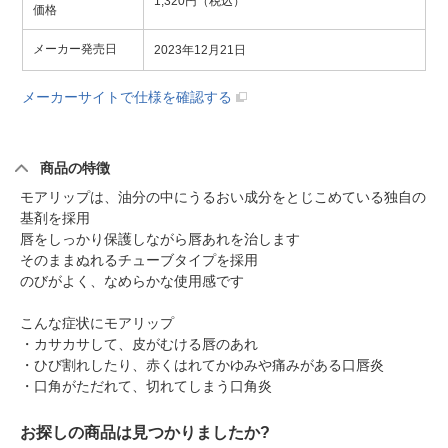
1,320円（税込）
価格
メーカー発売日
2023年12月21日
メーカーサイトで仕様を確認する
商品の特徴
モアリップは、油分の中にうるおい成分をとじこめている独自の
基剤を採用
唇をしっかり保護しながら唇あれを治します
そのままぬれるチューブタイプを採用
のびがよく、なめらかな使用感です
こんな症状にモアリップ
・カサカサして、皮がむける唇のあれ
・ひび割れしたり、赤くはれてかゆみや痛みがある口唇炎
・口角がただれて、切れてしまう口角炎
お探しの商品は見つかりましたか?