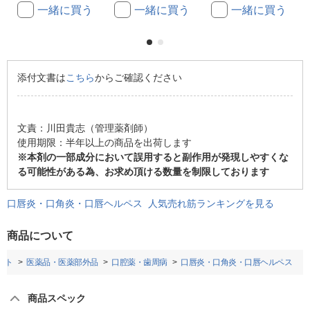
一緒に買う
一緒に買う
一緒に買う
添付文書は
こちら
からご確認ください
文責：川田貴志（管理薬剤師）
使用期限：半年以上の商品を出荷します
※本剤の一部成分において誤用すると副作用が発現しやすくな
る可能性がある為、お求め頂ける数量を制限しております
口唇炎・口角炎・口唇ヘルペス 人気売れ筋ランキングを見る
商品について
ット
医薬品・医薬部外品
口腔薬・歯周病
口唇炎・口角炎・口唇ヘルペス
商品スペック