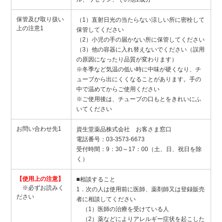
保管及び取り扱い
（1）直射日光の当たらない涼しい所に密栓して
上の注意1
保管してください
（2）小児の手の届かない所に保管してください
（3）他の容器に入れ替えないでください（誤用
の原因になったり品質が変わります）
※冬季など気温の低い時に中味が硬くなり、チ
ューブから出にくくなることがあります。手の
中で温めてからご使用ください
※ご使用後は、チューブの口もとをきれいにふ
いてください
お問い合わせ先1
資生堂薬品株式会社 お客さま窓口
電話番号：03-3573-6673
受付時間：9：30～17：00（土、日、祝日を除
く）
【使用上の注意】
■相談すること
※必ずお読みく
1．次の人は使用前に医師、薬剤師又は登録販売
ださい
者に相談してください
（1）医師の治療を受けている人
（2）薬などによりアレルギー症状を起こした