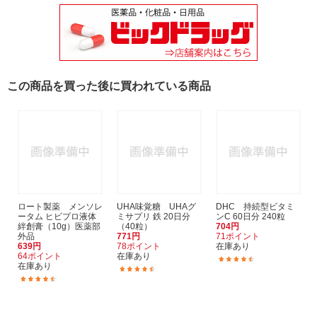
この商品を買った後に買われている商品
ロート製薬 メンソレ
UHA味覚糖 UHAグ
DHC 持続型ビタミ
ータム ヒビプロ液体
ミサプリ 鉄 20日分
ンC 60日分 240粒
絆創膏（10g）医薬部
（40粒）
704円
外品
771円
71ポイント
639円
78ポイント
在庫あり
64ポイント
在庫あり
(105)
在庫あり
(78)
(99)