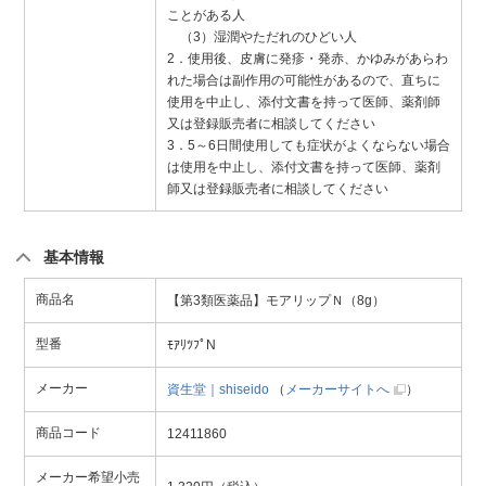
ことがある人
（3）湿潤やただれのひどい人
2．使用後、皮膚に発疹・発赤、かゆみがあらわ
れた場合は副作用の可能性があるので、直ちに
使用を中止し、添付文書を持って医師、薬剤師
又は登録販売者に相談してください
3．5～6日間使用しても症状がよくならない場合
は使用を中止し、添付文書を持って医師、薬剤
師又は登録販売者に相談してください
基本情報
商品名
【第3類医薬品】モアリップＮ（8g）
型番
ﾓｱﾘﾂﾌﾟN
メーカー
資生堂｜shiseido
（
メーカーサイトへ
）
商品コード
12411860
メーカー希望小売