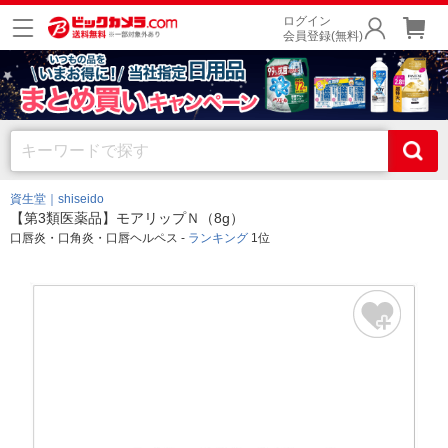
ログイン
会員登録(無料)
資生堂｜shiseido
【第3類医薬品】モアリップＮ（8g）
口唇炎・口角炎・口唇ヘルペス -
ランキング
1位