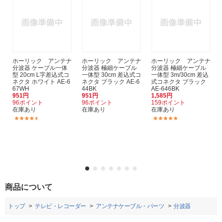
ホーリック アンテナ
ホーリック アンテナ
ホーリック アンテナ
分波器 ケーブル一体
分波器 極細ケーブル
分波器 極細ケーブル
型 20cm L字差込式コ
一体型 30cm 差込式コ
一体型 3m/30cm 差込
ネクタ ホワイト AE-6
ネクタ ブラック AE-6
式コネクタ ブラック
67WH
44BK
AE-646BK
951円
951円
1,585円
96ポイント
96ポイント
159ポイント
在庫あり
在庫あり
在庫あり
(7)
(9)
商品について
トップ
テレビ・レコーダー
アンテナケーブル・パーツ
分波器