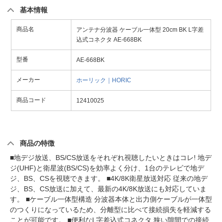
基本情報
商品名
アンテナ分波器 ケーブル一体型 20cm BK L字差
込式コネクタ AE-668BK
型番
AE-668BK
メーカー
ホーリック｜HORIC
商品コード
12410025
商品の特徴
■地デジ放送、BS/CS放送をそれぞれ視聴したいときはコレ! 地デ
ジ(UHF)と衛星波(BS/CS)を効率よく分け、1台のテレビで地デ
ジ、BS、CSを視聴できます。 ■4K/8K衛星放送対応 従来の地デ
ジ、BS、CS放送に加えて、最新の4K/8K放送にも対応していま
す。 ■ケーブル一体型構造 分波器本体と出力側ケーブルが一体型
のつくりになっているため、分離型に比べて接続損失を軽減する
ことが可能です。 ■便利なL字差込式コネクタ 狭い隙間での接続