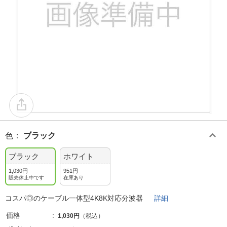
色
：
ブラック
ブラック
ホワイト
1,030円
951円
販売休止中です
在庫あり
コスパ◎のケーブル一体型4K8K対応分波器
詳細
価格
1,030円
（税込）