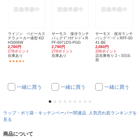
ライソン ベビーカス
サーモス 保冷ランチ
サーモス 保冷ランチ
テラメーカー俵型 KD
バッグ ﾋﾟﾝｸｸﾞﾚｰｼﾞｭ R
バッグ ﾍﾞｰｼﾞｭ RFF-00
HS006W
FF-0071DS-PGG
41-BE
2,780円
2,790円
2,060円
278ポイント
279ポイント
206ポイント
在庫あり
在庫あり
店在庫有り 2～3日出
荷
(6)
一緒に買う
一緒に買う
一緒に買う
ラップ・ポリ袋・キッチンペーパー関連品 人気売れ筋ランキングを
見る
商品について