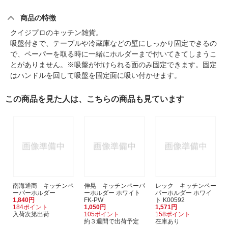
商品の特徴
クイジプロのキッチン雑貨。
吸盤付きで、テーブルや冷蔵庫などの壁にしっかり固定できるの
で、ペーパーを取る時に一緒にホルダーまで付いてきてしまうこ
とがありません。※吸盤が付けられる面のみ固定できます。固定
はハンドルを回して吸盤を固定面に吸い付かせます。
この商品を見た人は、こちらの商品も見ています
南海通商 キッチンペ
伸晃 キッチンペーパ
レック キッチンペー
ーパーホルダー
ーホルダー ホワイト
パーホルダー ホワイ
1,840円
FK-PW
ト K00592
184ポイント
1,050円
1,571円
入荷次第出荷
105ポイント
158ポイント
約３週間で出荷予定
在庫あり