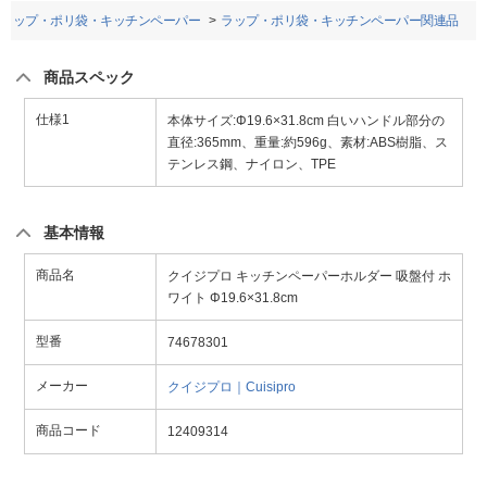
ラップ・ポリ袋・キッチンペーパー
ラップ・ポリ袋・キッチンペーパー関連品
商品スペック
仕様1
本体サイズ:Φ19.6×31.8cm 白いハンドル部分の
直径:365mm、重量:約596g、素材:ABS樹脂、ス
テンレス鋼、ナイロン、TPE
基本情報
商品名
クイジプロ キッチンペーパーホルダー 吸盤付 ホ
ワイト Φ19.6×31.8cm
型番
74678301
メーカー
クイジプロ｜Cuisipro
商品コード
12409314