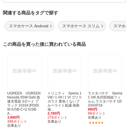
関連する商品をタグで探す
スマホケース Android
スマホケース スリム
スマホケ
この商品を買った後に買われている商品
UGREEN UGREEN
トリニティ Xperia 1
ラスタバナナ Xperia
Nexode 65W GaN 急
VIII / 1 VII / 1 VI ゴリラ
1 VIII 光沢防指紋フィ
速充電器 3ポート ブ
ガラス 黄色くないブ
ルム ラスタバナナ G5
ラック 10334 [PD65
ルーライト低減 画面
334XP18
W /USB-C×2 /USB-
保...
990円
A...
2,780円
99ポイント
3,980円
278ポイント
在庫あり
398ポイント
在庫あり
(1)
在庫あり