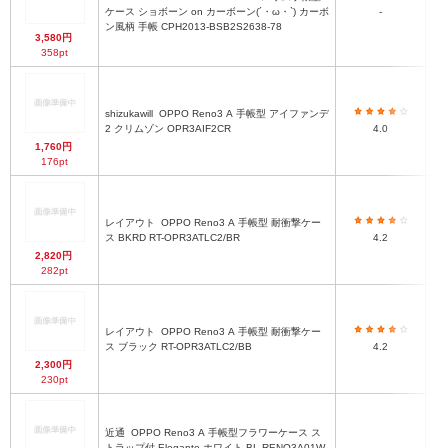
ケース ショボーン on カーボーン(´・ω・`) カーボ
-
OP
ン風柄 手帳 CPH2013-BSB2S2638-78
3,580円
358pt
shizukawill
OPPO Reno3 A 手帳型 アイファンデ
OP
2 クリムゾン OPR3AIF2CR
4.0
1,760円
176pt
レイアウト
OPPO Reno3 A 手帳型 耐衝撃ケー
OP
ス BKRD RT-OPR3ATLC2/BR
4.2
2,820円
282pt
レイアウト
OPPO Reno3 A 手帳型 耐衝撃ケー
OP
ス ブラック RT-OPR3ATLC2/BB
4.2
2,300円
230pt
近通
OPPO Reno3 A 手帳型フラワーケース ス
トラップ付 Elegante ホワイト BL-RENO3A01W
-
OP