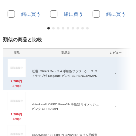
一緒に買う
一緒に買う
一緒に買う
類似の商品と比較
商品
商品名
レビュー
近通
OPPO Reno3 A 手帳型フラワーケース ス
-
OP
トラップ付 Elegante ピンク BL-RENO3A02PK
2,780円
278pt
shizukawill
OPPO Reno3A 手帳型 サイメッシュ
-
OP
ピンク OPR3AMPI
1,280円
128pt
CaseMarket
SHOBON CPH2013 スリム手帳型