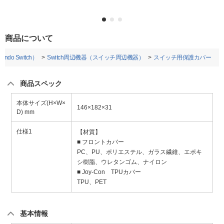
商品について
do Switch）
Switch周辺機器（スイッチ周辺機器）
スイッチ用保護カバー
商品スペック
本体サイズ(H×W×
146×182×31
D) mm
仕様1
【材質】
■ フロントカバー
PC、PU、ポリエステル、ガラス繊維、エポキ
シ樹脂、ウレタンゴム、ナイロン
■ Joy-Con TPUカバー
TPU、PET
基本情報