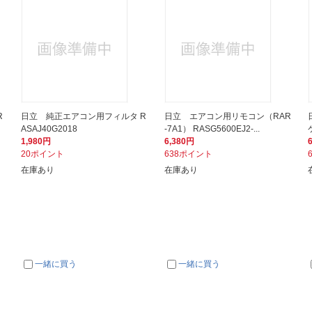
R
日立 純正エアコン用フィルタ R
日立 エアコン用リモコン（RAR
ASAJ40G2018
-7A1） RASG5600EJ2-...
1,980円
6,380円
20ポイント
638ポイント
在庫あり
在庫あり
一緒に買う
一緒に買う