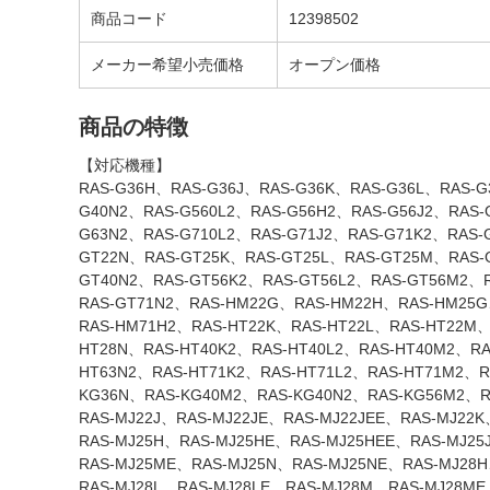
商品コード
12398502
メーカー希望小売価格
オープン価格
商品の特徴
【対応機種】
RAS-G36H、RAS-G36J、RAS-G36K、RAS-G36L、RAS-G
G40N2、RAS-G560L2、RAS-G56H2、RAS-G56J2、RAS-
G63N2、RAS-G710L2、RAS-G71J2、RAS-G71K2、RAS
GT22N、RAS-GT25K、RAS-GT25L、RAS-GT25M、RAS-
GT40N2、RAS-GT56K2、RAS-GT56L2、RAS-GT56M2、
RAS-GT71N2、RAS-HM22G、RAS-HM22H、RAS-HM25
RAS-HM71H2、RAS-HT22K、RAS-HT22L、RAS-HT22M、
HT28N、RAS-HT40K2、RAS-HT40L2、RAS-HT40M2、RA
HT63N2、RAS-HT71K2、RAS-HT71L2、RAS-HT71M2、
KG36N、RAS-KG40M2、RAS-KG40N2、RAS-KG56M2、R
RAS-MJ22J、RAS-MJ22JE、RAS-MJ22JEE、RAS-MJ22
RAS-MJ25H、RAS-MJ25HE、RAS-MJ25HEE、RAS-MJ25
RAS-MJ25ME、RAS-MJ25N、RAS-MJ25NE、RAS-MJ28H
RAS-MJ28L、RAS-MJ28LE、RAS-MJ28M、RAS-MJ28ME