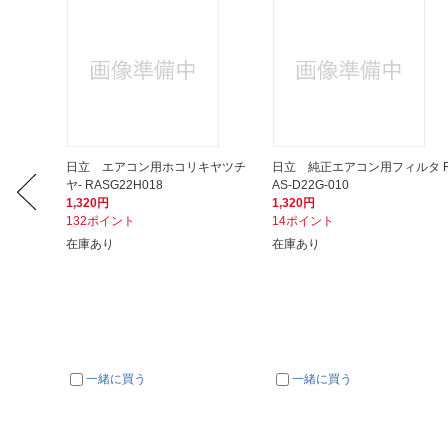
ボックス
日立 エアコン用ホコリキヤツチ
日立 純正エアコン用フィルタ 
ヤ- RASG22H018
AS-D22G-010
1,320円
1,320円
132ポイント
14ポイント
在庫あり
在庫あり
一緒に買う
一緒に買う