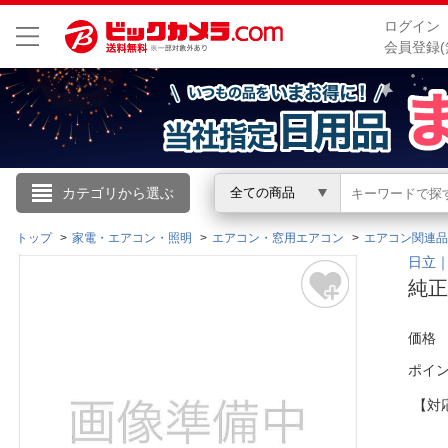
ログイン
会員登録(
こんにちは
カテゴリから選ぶ
全ての商品
ログイン
トップ
家電・エアコン・照明
エアコン・窓用エアコン
エアコン関連品
日立｜H
純正
新規会員登録
価格
会員メニュー
ポイ
お買いもの履歴
【対
閲覧履歴