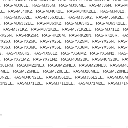
L、RAS-MJ36LE、RAS-MJ36M、RAS-MJ36ME、RAS-MJ36N、RAS-M
2EE、RAS-MJ40K2、RAS-MJ40K2E、RAS-MJ40K2EE、RAS-MJ40L2
2、RAS-MJ56J2E、RAS-MJ56J2EE、RAS-MJ56K2、RAS-MJ56K2E、
E、RAS-MJ63J2EE、RAS-MJ63K2、RAS-MJ63K2E、RAS-MJ63K2EE
E、RAS-MJ71K2、RAS-MJ71K2E、RAS-MJ71K2EE、RAS-MJ71L2、R
K25N、RAS-RK25R、RAS-RK28M、RAS-RK28N、RAS-RK28R、RAS
YX25J、RAS-YX25K、RAS-YX25L、RAS-YX25M、RAS-YX25N、RAS-
YX36J、RAS-YX36K、RAS-YX36L、RAS-YX36M、RAS-YX36N、RAS-
J2、RAS-YX56K2、RAS-YX56L2、RAS-YX56M2、RAS-YX56N2、RAS-
1L2、RAS-YX71M2、RAS-YX71N2、RASG40M2BK、RASG40N2BK、R
361RM、RASGM22NE3、RASGM25NE3、RASGM28NE3、RASGM40
5MEE、RASMJ25NEE、RASMJ28LEE、RASMJ28MEE、RASMJ28NE
0N2E、RASMJ40N2EE、RASMJ56L2E、RASMJ56L2EE、RASMJ56
3N2EE、RASMJ71L2E、RASMJ71L2EE、RASMJ71M2E、RASMJ71N
。
す