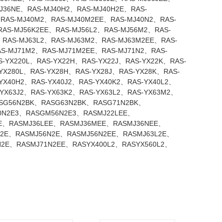
J36NE、RAS-MJ40H2、RAS-MJ40H2E、RAS-
、RAS-MJ40M2、RAS-MJ40M2EE、RAS-MJ40N2、RAS-
RAS-MJ56K2EE、RAS-MJ56L2、RAS-MJ56M2、RAS-
、RAS-MJ63L2、RAS-MJ63M2、RAS-MJ63M2EE、RAS-
AS-MJ71M2、RAS-MJ71M2EE、RAS-MJ71N2、RAS-
-YX220L、RAS-YX22H、RAS-YX22J、RAS-YX22K、RAS-
YX280L、RAS-YX28H、RAS-YX28J、RAS-YX28K、RAS-
YX40H2、RAS-YX40J2、RAS-YX40K2、RAS-YX40L2、
YX63J2、RAS-YX63K2、RAS-YX63L2、RAS-YX63M2、
ASG56N2BK、RASG63N2BK、RASG71N2BK、
N2E3、RASGM56N2E3、RASMJ22LEE、
E、RASMJ36LEE、RASMJ36MEE、RASMJ36NEE、
M2E、RASMJ56N2E、RASMJ56N2EE、RASMJ63L2E、
2E、RASMJ71N2EE、RASYX400L2、RASYX560L2、