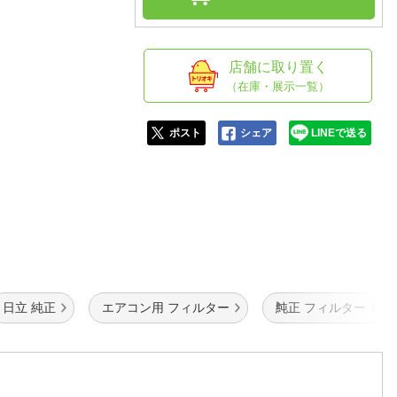
人窓口
R情報
店舗に取り置く
（在庫・展示一覧）
nglish / 中文
ポスト
シェア
LINEで送る
日立 純正
エアコン用 フィルター
純正 フィルター