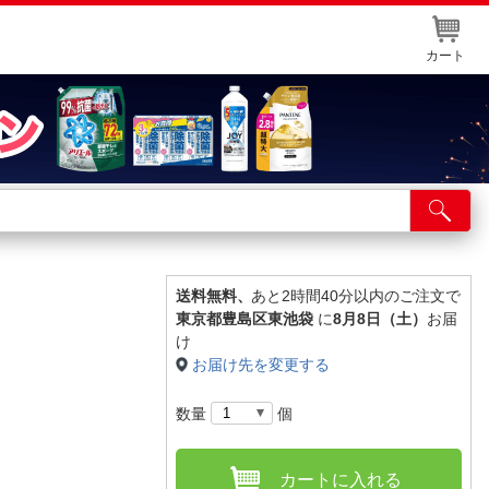
カート
店舗サービス
ット取り置き
イントカードWEB登録
送料無料、
あと2時間40分以内のご注文で
東京都豊島区東池袋
に
8月8日（土）
お届
舗情報・店舗一覧
け
お届け先を変更する
取り寄せ品入荷状況照会
数量
個
カートに入れる