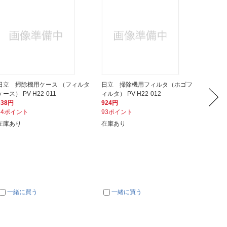
日立 掃除機用ケース （フィルタ
日立 掃除機用フィルタ（ホゴフ
日立 
ケース） PV-H22-011
ィルタ） PV-H22-012
マエ（ヒダ
638円
924円
3,168
64ポイント
93ポイント
32ポイ
在庫あり
在庫あり
在庫あ
一緒に買う
一緒に買う
一