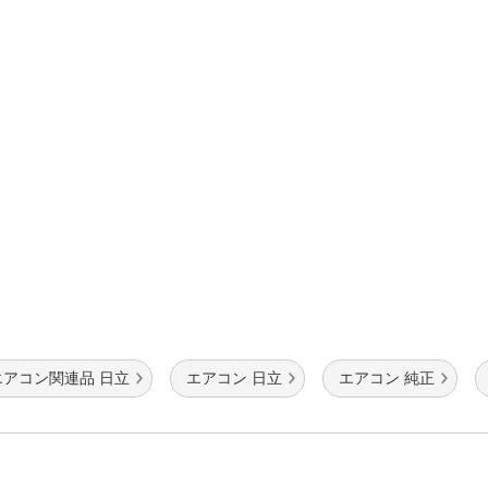
法
よくある質問・お問合せ
I
ご利用規約
E
エアコン関連品 日立
エアコン 日立
エアコン 純正