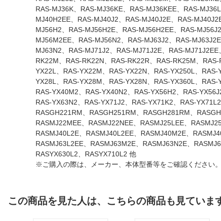
RAS-MJ36K、RAS-MJ36KE、RAS-MJ36KEE、RAS-MJ36
MJ40H2EE、RAS-MJ40J2、RAS-MJ40J2E、RAS-MJ40J
MJ56H2、RAS-MJ56H2E、RAS-MJ56H2EE、RAS-MJ56J
MJ56M2EE、RAS-MJ56N2、RAS-MJ63J2、RAS-MJ63J2
MJ63N2、RAS-MJ71J2、RAS-MJ71J2E、RAS-MJ71J2E
RK22M、RAS-RK22N、RAS-RK22R、RAS-RK25M、RAS-R
YX22L、RAS-YX22M、RAS-YX22N、RAS-YX250L、RAS-
YX28L、RAS-YX28M、RAS-YX28N、RAS-YX360L、RAS-
RAS-YX40M2、RAS-YX40N2、RAS-YX56H2、RAS-YX56
RAS-YX63N2、RAS-YX71J2、RAS-YX71K2、RAS-YX7
RASGH221RM、RASGH251RM、RASGH281RM、RASGH
RASMJ22MEE、RASMJ22NEE、RASMJ25LEE、RASMJ2
RASMJ40L2E、RASMJ40L2EE、RASMJ40M2E、RASMJ4
RASMJ63L2EE、RASMJ63M2E、RASMJ63N2E、RASMJ6
RASYX630L2、RASYX710L2 他
※ご購入の際は、メーカー、本体型番等をご確認ください
この商品を見た人は、こちらの商品も見ていま