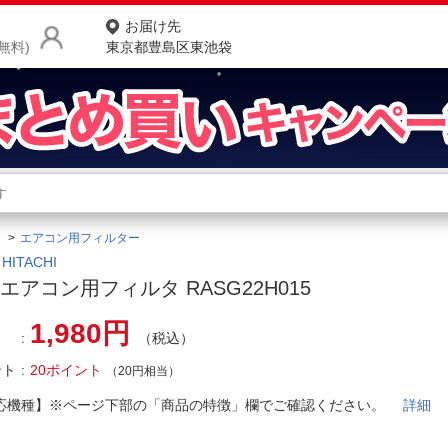
お届け先
無料)
東京都豊島区東池袋
商品をさがす
ランキングからさがす
ネ
エアコン用フィルター
カテゴリ一覧からさがす
ポ
ITACHI
エアコン用フィルタ RASG22H015
店
1,980円
（税込）
お
ント
20ポイント
お客様サポート
（20円相当）
応機種】※ページ下部の「商品の特徴」欄でご確認ください。
詳細
ご利用ガイド