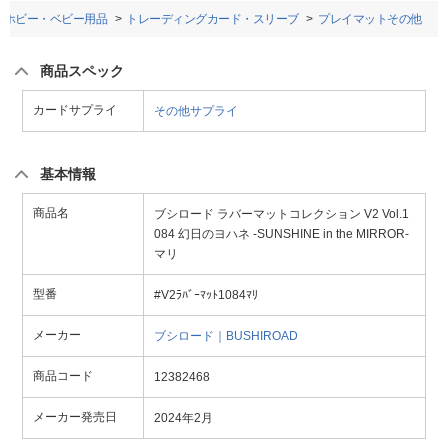
・ホビー・ベビー用品
トレーディングカード・スリーブ
プレイマットその他
商品スペック
カードサプライ
その他サプライ
基本情報
商品名
ブシロード ラバーマットコレクション V2 Vol.1
084 幻日のヨハネ -SUNSHINE in the MIRROR-
マリ
型番
#V2ﾗﾊﾞｰﾏｯﾄ1084ﾏﾘ
メーカー
ブシロード｜BUSHIROAD
商品コード
12382468
メーカー発売日
2024年2月