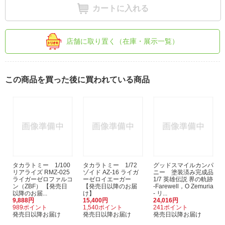
カートに入れる
店舗に取り置く（在庫・展示一覧）
この商品を買った後に買われている商品
タカラトミー 1/100
タカラトミー 1/72
グッドスマイルカンパ
リアライズ RMZ-025
ゾイド AZ-16 ライガ
ニー 塗装済み完成品
ライガーゼロファルコ
ーゼロイエーガー
1/7 英雄伝説 界の軌跡
ン（ZBF） 【発売日
【発売日以降のお届
-Farewell，O Zemuria
以降のお届...
け】
- リ...
9,888円
15,400円
24,016円
989ポイント
1,540ポイント
241ポイント
発売日以降お届け
発売日以降お届け
発売日以降お届け