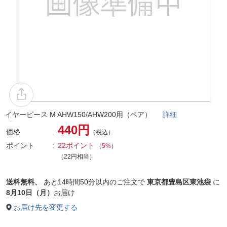
イヤーピース M AHW150/AHW200用（ペア）
詳細
440円
価格
（税込）
ポイント
22ポイント
（
5%
）
（22円相当）
送料無料、
あと
14時間50分以内
のご注文で
東京都豊島区東池袋
に
8月10日（月）
お届け
お届け先を変更する