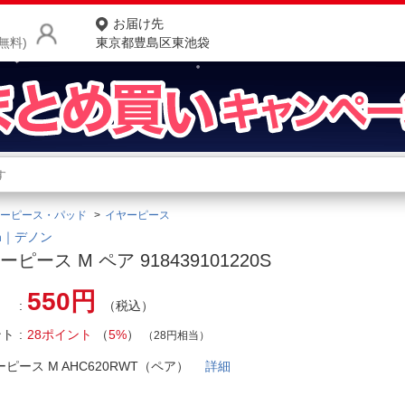
お届け先
無料)
東京都豊島区東池袋
商品をさがす
ランキングからさがす
ネ
ーピース・パッド
イヤーピース
カテゴリ一覧からさがす
ポ
on｜デノン
ーピース M ペア 918439101220S
店
550円
（税込）
お
ント
28ポイント
（
5%
）
お客様サポート
（28円相当）
ーピース M AHC620RWT（ペア）
詳細
ご利用ガイド