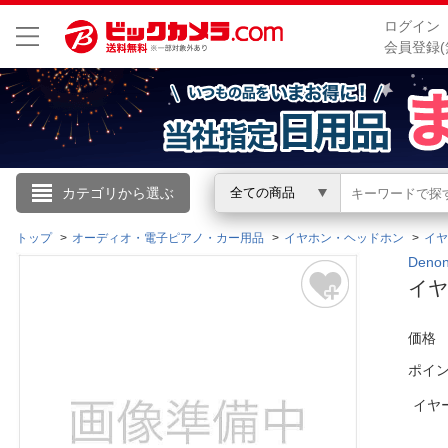
ログイン
会員登録(
こんにちは
カテゴリから選ぶ
全ての商品
ログイン
トップ
オーディオ・電子ピアノ・カー用品
イヤホン・ヘッドホン
イヤ
Den
イヤ
新規会員登録
価格
会員メニュー
ポイ
お買いもの履歴
イヤ
閲覧履歴