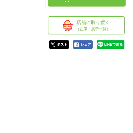
人窓口
R情報
店舗に取り置く
（在庫・展示一覧）
nglish / 中文
ポスト
シェア
LINEで送る