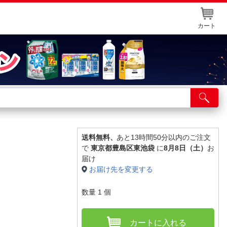
カート
店舗サービス
ット取り置き
イントカードWEB登録
送料無料、
あと13時間50分以内のご注文
で
東京都豊島区東池袋
に
8月8日（土）
お
舗情報・店舗一覧
届け
お届け先を変更する
取り寄せ品入荷状況照会
数量
1
個
カートに入れる