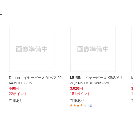
す
1
Denon イヤーピース M ペア 92
MUSIN イヤーピース XS/S/M 1
6439100290S
ペア NSYMBIOWXS/S/M
440円
3,020円
22ポイント
151ポイント
在庫あり
在庫あり
(1)