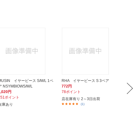
MUSIN イヤーピース S/M/L 1ペ
RHA イヤーピース S 3ペア
Deno
ア NSYMBIOWS/M/L
772円
43910
3,020円
78ポイント
550円
151ポイント
28ポイ
店在庫有り 2～3日出荷
在庫あり
(1)
在庫あ