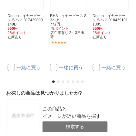
Denon イヤーピー
RHA イヤーピース S
Denon イヤーピー
ス S ペア 917429000
3ペア
ス S ペア 918439101
140D
772円
180S
550円
78ポイント
550円
28ポイント
店在庫有り 2～3日出
28ポイント
在庫あり
荷
在庫あり
(1)
一緒に買う
一緒に買う
一緒に買う
お探しの商品は見つかりましたか?
この商品と
イメージが近い商品を探す
検索する