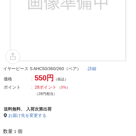
イヤーピース S AHC50/360/260（ペア）
詳細
550円
価格
（税込）
ポイント
28ポイント
（
5%
）
（28円相当）
送料無料、
入荷次第出荷
お届け先を変更する
数量
個
1