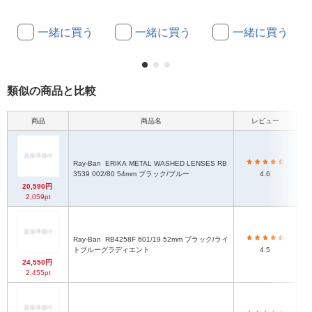
一緒に買う
一緒に買う
一緒に買う
類似の商品と比較
商品
商品名
レビュー
フ
Ray-Ban
ERIKA METAL WASHED LENSES RB
ポ
3539 002/80 54mm ブラック/ブルー
4.6
20,590円
2,059pt
Ray-Ban
RB4258F 601/19 52mm ブラック/ライ
トブルーグラディエント
4.5
24,550円
2,455pt