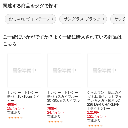
関連する商品をタグで探す
おしゃれ ヴィンテージ
サングラス ブラック
サング
ご一緒にいかがですか？よく一緒に購入されている商品は
こちら！
トレシー トレシー
トレシー トレシー
シャルマン 鯖江のメ
無地 19×19cm ネイ
無地（スカイブルー）
ガネ工場がいつも使っ
ビー
30×30cm スカイブル
ているメガネ拭き LC
498円
ー
226 LGR CHARMAN
15ポイント
798円
T ライトグレー
在庫あり
24ポイント
1,210円
在庫あり
121ポイント
(91)
在庫あり
(94)
(25)