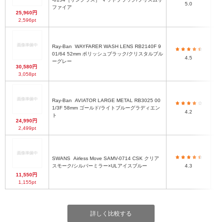
5.0
ファイア
25,960円
2,596pt
Ray-Ban
WAYFARER WASH LENS RB2140F 9
01/64 52mm ポリッシュブラック/クリスタルブル
4.5
ーグレー
30,580円
3,058pt
Ray-Ban
AVIATOR LARGE METAL RB3025 00
1/3F 58mm ゴールド/ライトブルーグラディエン
4.2
ト
24,990円
2,499pt
SWANS
Airless Move SAMV-0714 CSK クリア
ク
スモーク/シルバーミラー×ULアイスブルー
4.3
11,550円
1,155pt
詳しく比較する