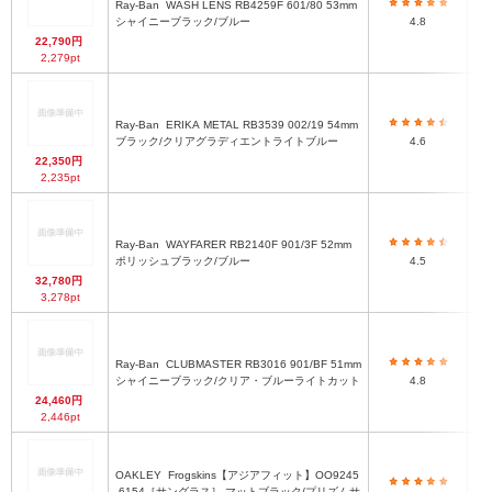
Ray-Ban
WASH LENS RB4259F 601/80 53mm
シ
シャイニーブラック/ブルー
4.8
22,790円
2,279pt
Ray-Ban
ERIKA METAL RB3539 002/19 54mm
ブラック/クリアグラディエントライトブルー
4.6
22,350円
2,235pt
Ray-Ban
WAYFARER RB2140F 901/3F 52mm
ポ
ポリッシュブラック/ブルー
4.5
32,780円
3,278pt
Ray-Ban
CLUBMASTER RB3016 901/BF 51mm
シ
シャイニーブラック/クリア・ブルーライトカット
4.8
24,460円
2,446pt
OAKLEY
Frogskins【アジアフィット】OO9245
-6154［サングラス］ マットブラック/プリズムサ
マ