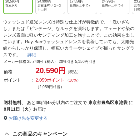
ルー
ヴフォトブラ
ヴォルヴフォ
ヴォルヴフォ
ヴ
20,590円
24,990円
17,556円
24,990円
23,
ウン to ダー
トイエロー to
トグリーン to
ト
在庫あり
店在庫有り 2～3
販売休止中です
販売休止中です
店在
日出荷
日
クブラウン
グリーン
ブルー
ブ
ウォッシュド遮光レンズは特殊な仕上げが特徴的で、「洗いざら
し」または「ビンテージ」なルックを演出します。フェードや染の
レンズ表面に軽いサンディング加工を施すことで、この効果を出し
ています。Ray-Banウォッシュドレンズを装着していても、太陽光
線からしっかり保護し、幅広いカラーやシェイプが揃ったサングラ
スです。
詳細
メーカー価格 25,740円（税込） 20%引き 5,150円引き
20,590円
価格
（税込）
ポイント
2,059ポイント
（
10%
）
（2,059円相当）
送料無料、
あと
3時間45分以内
のご注文で
東京都豊島区東池袋
に
8月11日（火）
お届け
お届け先を変更する
この商品のキャンペーン