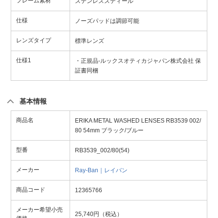
フレーム素材
ステンレススティール
仕様
ノーズパッドは調節可能
レンズタイプ
標準レンズ
仕様1
・正規品-ルックスオティカジャパン株式会社 保
証書同梱
基本情報
商品名
ERIKA METAL WASHED LENSES RB3539 002/
80 54mm ブラック/ブルー
型番
RB3539_002/80(54)
メーカー
Ray-Ban｜レイバン
商品コード
12365766
メーカー希望小売
25,740円（税込）