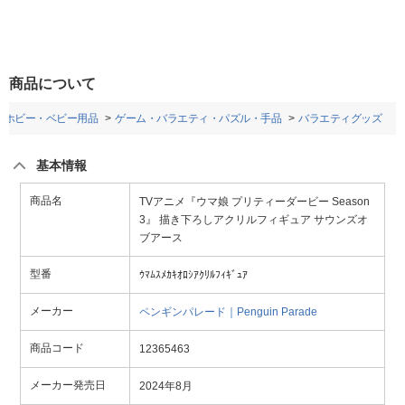
商品について
・ホビー・ベビー用品
ゲーム・バラエティ・パズル・手品
バラエティグッズ
基本情報
商品名
TVアニメ『ウマ娘 プリティーダービー Season
3』 描き下ろしアクリルフィギュア サウンズオ
ブアース
型番
ｳﾏﾑｽﾒｶｷｵﾛｼｱｸﾘﾙﾌｨｷﾞｭｱ
メーカー
ペンギンパレード｜Penguin Parade
商品コード
12365463
メーカー発売日
2024年8月