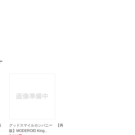
す
再
グッドスマイルカンパニー 【再
販】MODEROID King...