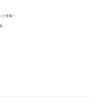
って登場！
動。