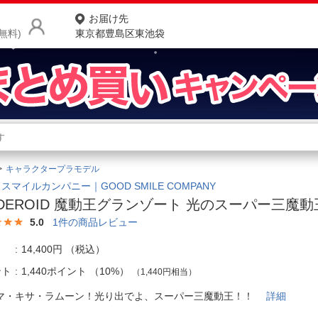
お届け先
無料)
東京都豊島区東池袋
商品をさがす
ランキングからさがす
ネ
キャラクタープラモデル
カテゴリ一覧からさがす
ポ
スマイルカンパニー｜GOOD SMILE COMPANY
DEROID 魔動王グランゾート 光のスーパー三魔
店
5.0
1
件の商品レビュー
お
14,400円
（税込）
お客様サポート
ント
1,440ポイント
（
10%
）
（1,440円相当）
マ・キサ・ラムーン！光り出でよ、スーパー三魔動王！！
詳細
ご利用ガイド