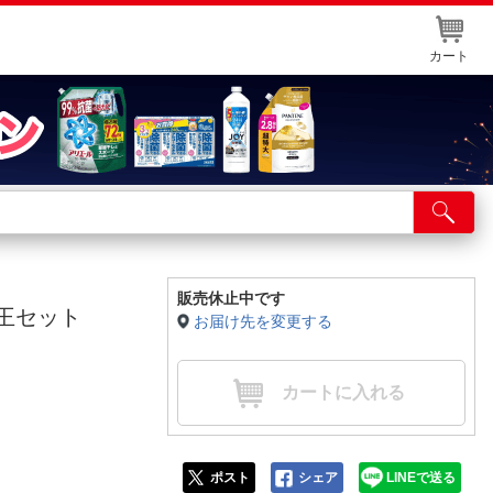
カート
店舗サービス
ット取り置き
イントカードWEB登録
販売休止中です
動王セット
お届け先を変更する
舗情報・店舗一覧
取り寄せ品入荷状況照会
カートに入れる
ポスト
シェア
LINEで送る