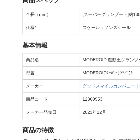
商品スペック
全長（mm）
[スーパーグランゾート]約13
仕様1
スケール：ノンスケール
基本情報
商品名
MODEROID 魔動王グラ
型番
MODEROIDｽｰﾊﾟｰｻﾝﾏﾄﾞｳｷ
メーカー
グッドスマイルカンパニー｜GOO
商品コード
12360953
メーカー発売日
2023年12月
商品の特徴