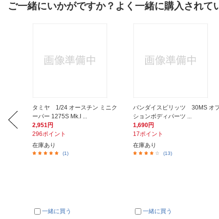
ご一緒にいかがですか？よく一緒に購入されて
クション
タミヤ 1/24 オースチン ミニク
バンダイスピリッツ 30MS オ
ーパー 1275S Mk.I ...
ションボディパーツ ...
2,951円
1,690円
296ポイント
17ポイント
在庫あり
在庫あり
(1)
(13)
一緒に買う
一緒に買う