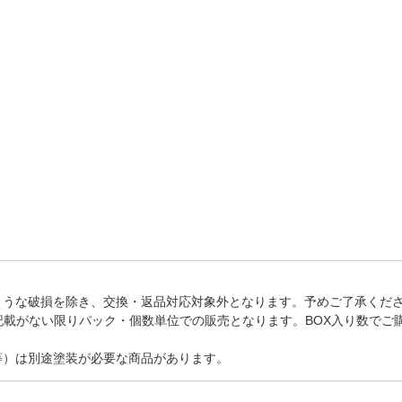
法
よくある質問・お問合せ
I
ご利用規約
E
ような破損を除き、交換・返品対応対象外となります。予めご了承くだ
記載がない限りパック・個数単位での販売となります。BOX入り数でご
等）は別途塗装が必要な商品があります。