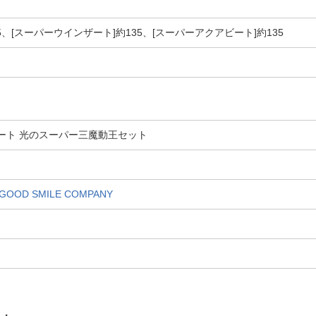
5、[スーパーウインザート]約135、[スーパーアクアビート]約135
ンゾート 光のスーパー三魔動王セット
D SMILE COMPANY