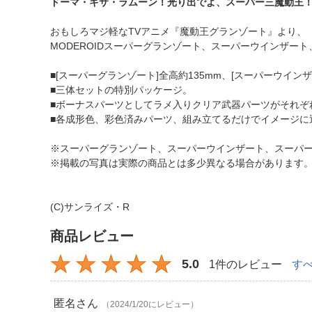
ドーマ・キサ・ラムーン！光り出でよ、スーパー三魔動王
おもしろマジ軽なTVアニメ『魔動王グランゾート』より、
MODEROIDスーパーグランゾート、スーパーウインザ
■[スーパーグランゾート]全高約135mm、[スーパーウインザ
■三体セットの特別パッケージ。
■ボーナスパーツとしてラメ入りクリア武器パーツがそれぞ
■各成形色、彩色済みパーツ、組み立てるだけでイメージに
※スーパーグランゾート、スーパーウインザート、スーパ
※掲載の写真は実際の商品とは多少異なる場合があります
(C)サンライズ・R
商品レビュー
5.0
1件のレビュー
す
匿名
さん
（2024/1/20にレビュー）