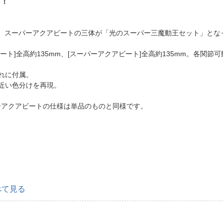
！！
ート、スーパーアクアビートの三体が「光のスーパー三魔動王セット」とな
ート]全高約135mm、[スーパーアクアビート]全高約135mm。各関節可
れに付属。
近い色分けを再現。
ーアクアビートの仕様は単品のものと同様です。
。
べて見る