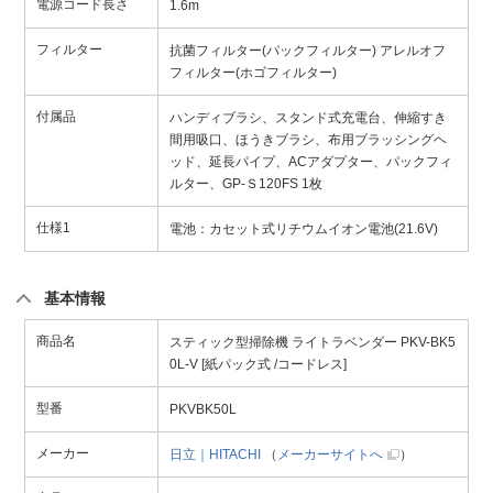
電源コード長さ
1.6m
フィルター
抗菌フィルター(パックフィルター) アレルオフ
フィルター(ホゴフィルター)
付属品
ハンディブラシ、スタンド式充電台、伸縮すき
間用吸口、ほうきブラシ、布用ブラッシングヘ
ッド、延長パイプ、ACアダプター、パックフィ
ルター、GP-Ｓ120FS 1枚
仕様1
電池：カセット式リチウムイオン電池(21.6V)
基本情報
商品名
スティック型掃除機 ライトラベンダー PKV-BK5
0L-V [紙パック式 /コードレス]
型番
PKVBK50L
メーカー
日立｜HITACHI
（
メーカーサイトへ
）