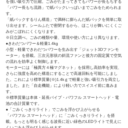
を強い吸引力で圧縮。ごみがたまってきてもパワーが長もちする
「パワー長もち流路」で紙パックいっぱいまでごみをためられま
す。
「紙パックするりん構造」で満杯に膨らんだ紙パックを簡単に取
り出せます。シールふたで密閉するから、ほこりが舞いにくくご
みがこぼれにくくなります。
※日立調べ。ごみの種類や量、環境や使い方により異なります。
●きわだつパワー＆軽量1.4kg
小型・軽量できわだつパワーを生み出す「ジェット3Dファンモ
ーター」を搭載。三次元形状の斜流ファンと後方の固定翼で空気
の流れを効率よく制御します。
モーターには「極異方４極マグネット」を採用し高効率を実現、
さらに強度を高めた構造にすることで高速回転を可能にしまし
た。これにより標準質量(※)1.4kｇで軽量と強い吸引力を両立し
ました。また「自走機能」により軽い力でスイスイ前に進みま
す。
※標準質量は本体・延長パイプ・パワフル スマートヘッド・電
池の合計質量です。
●「ごみくっきりライト」でごみを浮かび上がらせる
「パワフル スマートヘッド」に「ごみくっきりライト」を搭
載。もっとも明るく感じる波長に近い緑色のLEDライトで見えに
くいごみも浮かび上がらせます。