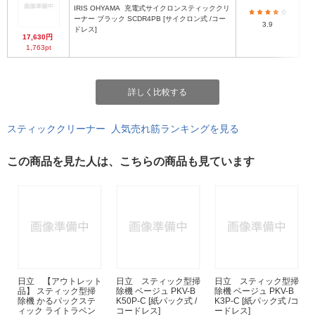
IRIS OHYAMA
充電式サイクロンスティッククリ
23
ーナー ブラック SCDR4PB [サイクロン式 /コー
3.9
ドレス]
17,630円
1,763pt
詳しく比較する
スティッククリーナー 人気売れ筋ランキングを見る
この商品を見た人は、こちらの商品も見ています
日立 【アウトレット
日立 スティック型掃
日立 スティック型掃
品】 スティック型掃
除機 ベージュ PKV-B
除機 ベージュ PKV-B
除機 かるパックステ
K50P-C [紙パック式 /
K3P-C [紙パック式 /コ
ィック ライトラベン
コードレス]
ードレス]