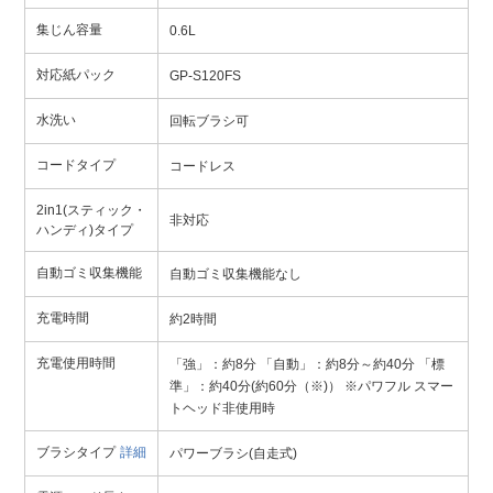
集じん容量
0.6L
対応紙パック
GP-S120FS
水洗い
回転ブラシ可
コードタイプ
コードレス
2in1(スティック・
非対応
ハンディ)タイプ
自動ゴミ収集機能
自動ゴミ収集機能なし
充電時間
約2時間
充電使用時間
「強」：約8分 「自動」：約8分～約40分 「標
準」：約40分(約60分（※)） ※パワフル スマー
トヘッド非使用時
ブラシタイプ
詳細
パワーブラシ(自走式)