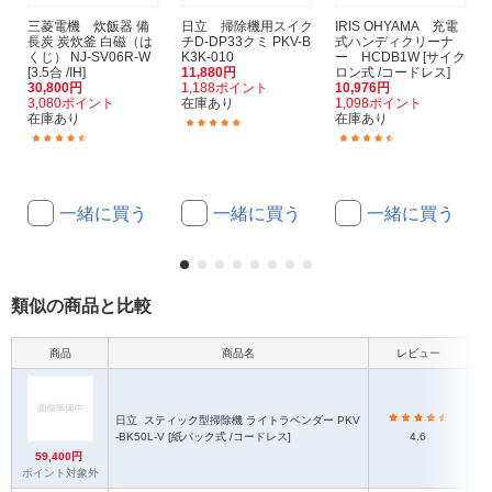
三菱電機 炊飯器 備
日立 掃除機用スイク
IRIS OHYAMA 充電
長炭 炭炊釜 白磁（は
チD-DP33クミ PKV-B
式ハンディクリーナ
くじ） NJ-SV06R-W
K3K-010
ー HCDB1W [サイク
[3.5合 /IH]
11,880円
ロン式 /コードレス]
30,800円
1,188ポイント
10,976円
3,080ポイント
在庫あり
1,098ポイント
在庫あり
在庫あり
(1)
(179)
(21)
一緒に買う
一緒に買う
一緒に買う
類似の商品と比較
商品
商品名
レビュー
本
日立
スティック型掃除機 ライトラベンダー PKV
-BK50L-V [紙パック式 /コードレス]
4.6
59,400円
ポイント対象外