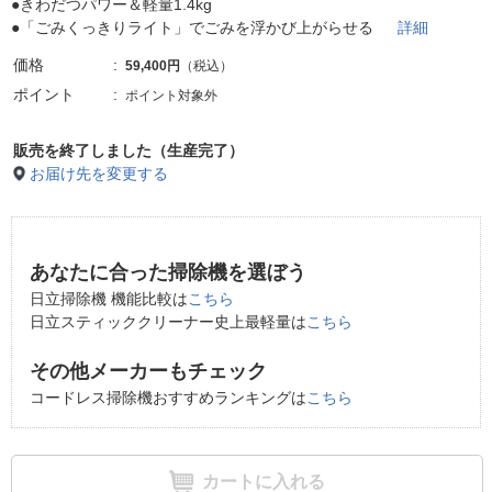
●きわだつパワー＆軽量1.4kg
●「ごみくっきりライト」でごみを浮かび上がらせる
詳細
価格
59,400円
（税込）
ポイント
ポイント対象外
販売を終了しました（生産完了）
お届け先を変更する
あなたに合った掃除機を選ぼう
日立掃除機 機能比較は
こちら
日立スティッククリーナー史上最軽量は
こちら
その他メーカーもチェック
コードレス掃除機おすすめランキングは
こちら
カートに入れる