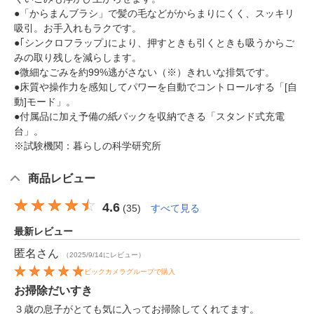
●「からまんブラシ」で髪の毛などがからまりにくく、スッキリ
吸引。お手入れもラクです。
●｢シンクロフラップ｣により、押すときも引くときも吸うからご
みの取り残しを減らします。
●微細なごみを約99%逃がさない（※）きれいな排気です。
●床質や操作力を感知してパワーを自動でコントロールする「[自
動]モード」。
●付属品に加え予備の紙パックを収納できる「スタンド式充電
台」。
※試験機関：暮らしの科学研究所
商品レビュー
4.6
(
35
)
すべて見る
最新レビュー
匿名
さん
（2025/9/14にレビュー）
ビックカメラグループで購入
お掃除だいすき
３歳の息子がとても気に入ってお掃除してくれてます。