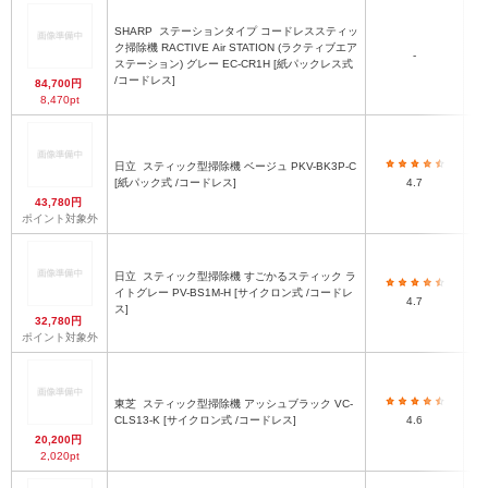
SHARP
ステーションタイプ コードレススティッ
ク掃除機 RACTIVE Air STATION (ラクティブエア
2
-
ステーション) グレー EC-CR1H [紙パックレス式
ョン
/コードレス]
納
84,700円
8,470pt
日立
スティック型掃除機 ベージュ PKV-BK3P-C
[紙パック式 /コードレス]
4.7
43,780円
ポイント対象外
日立
スティック型掃除機 すごかるスティック ラ
イトグレー PV-BS1M-H [サイクロン式 /コードレ
4.7
ス]
32,780円
ポイント対象外
東芝
スティック型掃除機 アッシュブラック VC-
CLS13-K [サイクロン式 /コードレス]
4.6
20,200円
2,020pt