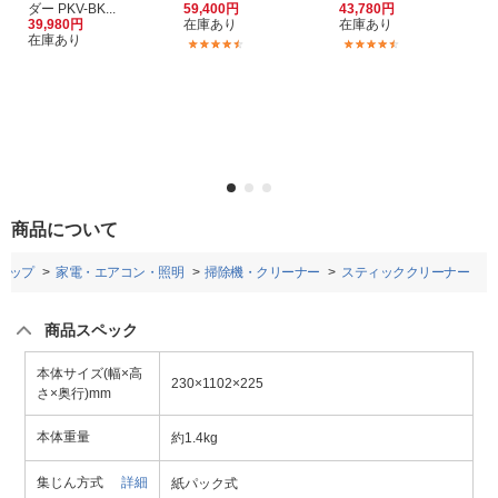
ダー PKV-BK...
59,400円
43,780円
39,980円
在庫あり
在庫あり
在庫あり
(9)
(21)
商品について
トップ
家電・エアコン・照明
掃除機・クリーナー
スティッククリーナー
商品スペック
本体サイズ(幅×高
230×1102×225
さ×奥行)mm
本体重量
約1.4kg
集じん方式
詳細
紙パック式