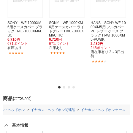
SONY WF-1000XM
SONY WF-1000XM
HANS SONY WF-10
6用ケースカバー ブラ
6用ケースカバー ライ
00XM5用 フルカバー
ック HAC-1000XM6C
トグレー HAC-1000X
PU レザー ケース ブ
BC
M6C HC
ラック H-WF1000XM
6,710円
6,710円
5-PU/BK
671ポイント
671ポイント
2,480円
在庫あり
在庫あり
248ポイント
店在庫有り 2～3日出
(9)
(9)
荷
(1)
商品について
ホン・ヘッドホン
イヤホン・ヘッドホン関連品
イヤホン・ヘッドホンケース
基本情報