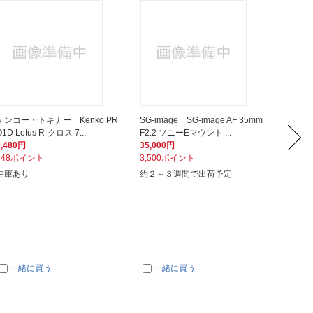
ケンコー・トキナー Kenko PR
SG-image SG-image AF 35mm
CANO
O1D Lotus R-クロス 7...
F2.2 ソニーEマウント ...
（キヤノン
9,480円
35,000円
4,579
948ポイント
3,500ポイント
458ポ
在庫あり
約２～３週間で出荷予定
在庫あ
一緒に買う
一緒に買う
一