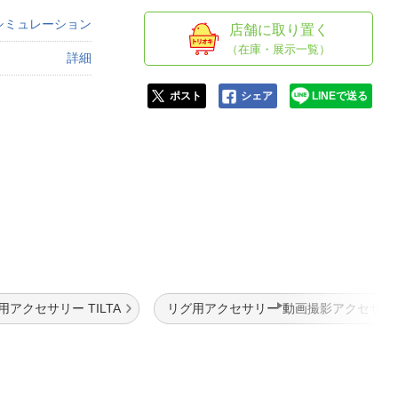
人窓口
シミュレーション
店舗に取り置く
R情報
（在庫・展示一覧）
詳細
ポスト
シェア
LINEで送る
nglish / 中文
用アクセサリー TILTA
リグ用アクセサリー 動画撮影アクセサリ