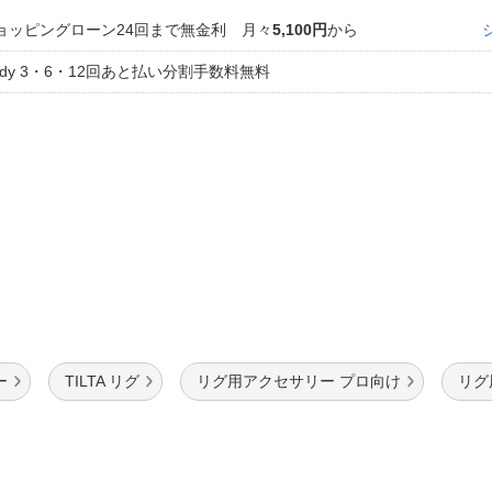
法
よくある質問・お問合せ
ョッピングローン24回まで無金利 月々
5,100円
から
I
ご利用規約
aidy 3・6・12回あと払い分割手数料無料
E
ー
TILTA リグ
リグ用アクセサリー プロ向け
リグ