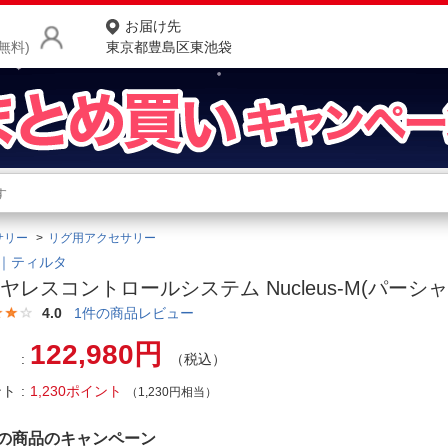
お届け先
無料)
東京都豊島区東池袋
商品をさがす
ランキングからさがす
ネ
サリー
リグ用アクセサリー
カテゴリ一覧からさがす
ポ
TA｜ティルタ
ヤレスコントロールシステム Nucleus-M(パーシ
店
4.0
1
件の商品レビュー
お
122,980円
（税込）
お客様サポート
ント
1,230ポイント
（1,230円相当）
ご利用ガイド
の商品のキャンペーン