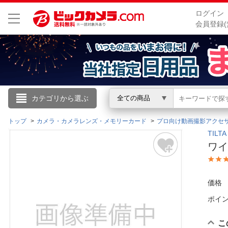
ログイン
会員登録(
こんにちは
カテゴリから選ぶ
全ての商品
ログイン
トップ
カメラ・カメラレンズ・メモリーカード
プロ向け動画撮影アクセ
TIL
ワイ
新規会員登録
会員メニュー
価格
ポイ
お買いもの履歴
閲覧履歴
こ