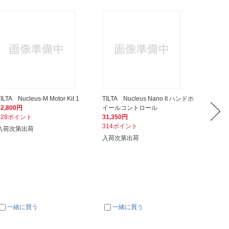
ILTA Nucleus-M Motor Kit 1
TILTA Nucleus Nano II ハンドホ
TILTA 
52,800円
イールコントロール
e(RED
528ポイント
31,350円
12,21
314ポイント
123ポ
入荷次第出荷
入荷次第出荷
入荷次
一緒に買う
一緒に買う
一