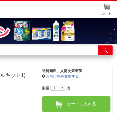
カート
店舗サービス
ット取り置き
イントカードWEB登録
送料無料、
入荷次第出荷
ャルキット1)
お届け先を変更する
舗情報・店舗一覧
数量
個
取り寄せ品入荷状況照会
カートに入れる