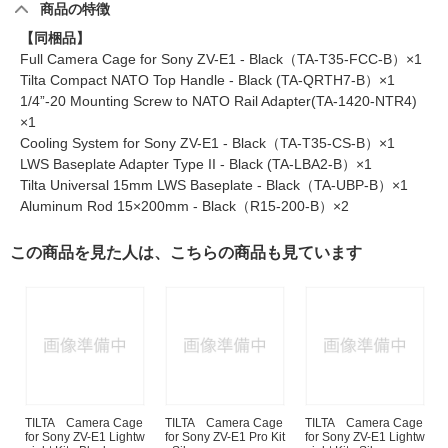
商品の特徴
【同梱品】
Full Camera Cage for Sony ZV-E1 - Black（TA-T35-FCC-B）×1
Tilta Compact NATO Top Handle - Black (TA-QRTH7-B）×1
1/4”-20 Mounting Screw to NATO Rail Adapter(TA-1420-NTR4)
×1
Cooling System for Sony ZV-E1 - Black（TA-T35-CS-B）×1
LWS Baseplate Adapter Type II - Black (TA-LBA2-B）×1
Tilta Universal 15mm LWS Baseplate - Black（TA-UBP-B）×1
Aluminum Rod 15×200mm - Black（R15-200-B）×2
この商品を見た人は、こちらの商品も見ています
TILTA Camera Cage
TILTA Camera Cage
TILTA Camera Cage
for Sony ZV-E1 Lightw
for Sony ZV-E1 Pro Kit
for Sony ZV-E1 Lightw