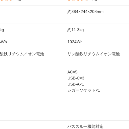
約384×244×208mm
kg
約11.3kg
4Wh
1024Wh
酸鉄リチウムイオン電池
リン酸鉄リチウムイオン電池
AC×5
USB-C×3
USB-A×1
シガーソケット×1
パススルー機能対応