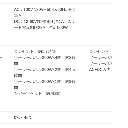
AC：100V-120V~ 50Hz/60Hz 最大
-
ッ
15A
DC：12-60V(動作電圧)/11A、2ポ
ート電流制限22A、合計800W
コンセント：約1.7時間
コンセント（AC充電）
ー
ソーラーパネル200W×4枚：約2時
ソーラーパネル200
間
ソーラーパネル100W
ソーラーパネル200W×2枚：約4.5
AC+DC入力：約58分
時間
ソーラーパネル200W×1枚：約9時
間
シガーソケット：約7時間
0℃～45℃
-