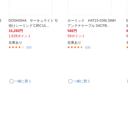
調
DOSHISHA サーキュライト 引
ホーリック HAT15-039LSWH
掛けシーリング CIRCUL...
アンテナケーブル S4CFB...
16,280円
586円
1,628ポイント
59ポイント
在庫あり
在庫あり
(12)
(12)
一緒に買う
一緒に買う