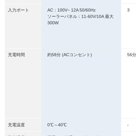
入力ポート
AC：100V~ 12A 50/60Hz
3
ソーラーパネル：11-60V/10A 最大
300W
充電時間
約58分 (ACコンセント)
56分
充電温度
0℃～40℃
-