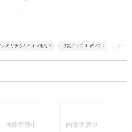
グッズ リチウムイオン電池
防災グッズ キャンプ
ポータ