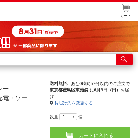
カート
店舗サービス
ット取り置き
イントカードWEB登録
送料無料、
あと0時間57分以内のご注文で
グレー
東京都豊島区東池袋
に
8月9日（日）
お届
舗情報・店舗一覧
け
C充電・ソー
お届け先を変更する
取り寄せ品入荷状況照会
数量
個
カートに入れる