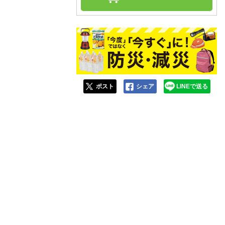
人窓口
R情報
細
nglish / 中文
ポスト
シェア
LINEで送る