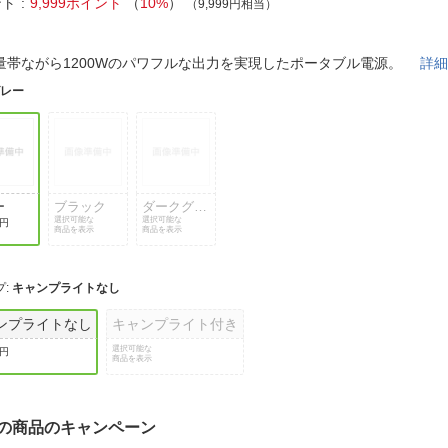
法
ント
9,999ポイント
（
10%
）
（9,999円相当）
よくある質問・お問合せ
I
ご利用規約
量帯ながら1200Wのパワフルな出力を実現したポータブル電源。
詳
グレー
E
ー
ブラック
ダークグレ
選択可能な
ー
選択可能な
0円
商品を表示
商品を表示
プ
:
キャンプライトなし
ンプライトなし
キャンプライト付き
選択可能な
0円
商品を表示
の商品のキャンペーン