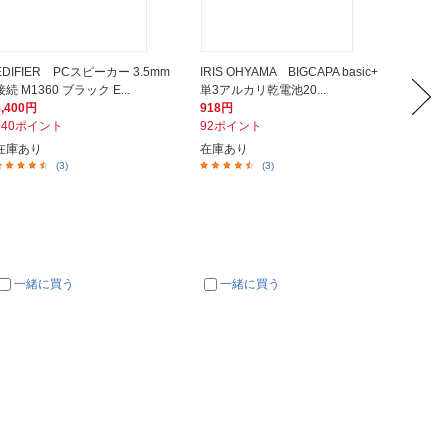
EDIFIER PCスピーカー 3.5mm
IRIS OHYAMA BIGCAPA basic+
サンワ
接続 M1360 ブラック E...
単3アルカリ乾電池20...
3.5mm
6,400円
918円
4,100
640ポイント
92ポイント
410ポ
在庫あり
在庫あり
在庫あ
(3)
(3)
一緒に買う
一緒に買う
一