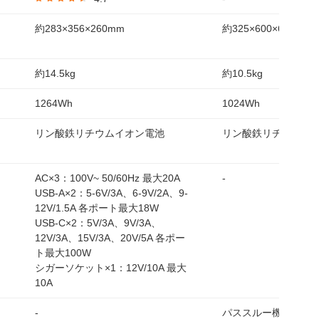
約283×356×260mm
約325×600×67 mm
約14.5kg
約10.5kg
1264Wh
1024Wh
リン酸鉄リチウムイオン電池
リン酸鉄リチウムイ
AC×3：100V~ 50/60Hz 最大20A
-
USB-A×2：5-6V/3A、6-9V/2A、9-
12V/1.5A 各ポート最大18W
USB-C×2：5V/3A、9V/3A、
12V/3A、15V/3A、20V/5A 各ポー
ト最大100W
シガーソケット×1：12V/10A 最大
10A
-
パススルー機能対応