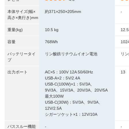
本体サイズ(幅×
約371×250×205mm
-
高さ×奥行き)mm
重量(kg)
10.5 kg
12.5
容量
768Wh
102
バッテリータイ
リン酸鉄リチウムイオン電池
リン
プ
出力ポート
AC×5：100V 12A 50/60Hz
13
USB-A×2：5V/2.4A
USB-C(100W)×1：5V/3A、
9V/3A、15V/3A、20V/3A、20V/5A
最大100W
USB-C(30W)：5V/3A、9V/3A、
12V/2.5A
シガーソケット×1：12V/10A
パススルー機能
-
-