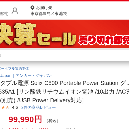
お届け先
無料)
東京都豊島区東池袋
商品をさがす
ランキングからさがす
ネ
ポータブル電源本体
カテゴリ一覧からさがす
ポ
er Japan｜アンカー・ジャパン
ブル電源 Solix C800 Portable Power Station 
店
7535A1 [リン酸鉄リチウムイオン電池 /10出力 /A
お
別売) /USB Power Delivery対応]
お客様サポート
4.5
2
件の商品レビュー
99,990円
（税込）
ご利用ガイド