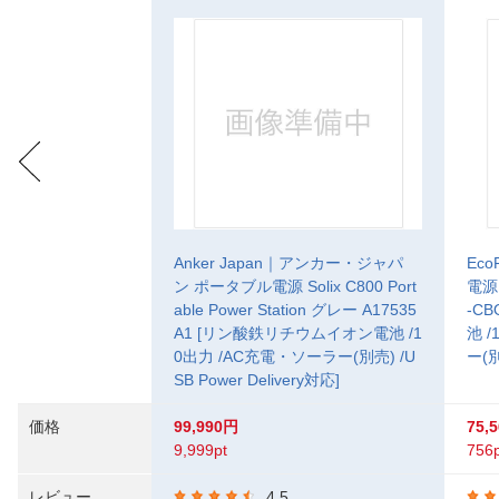
Anker Japan｜アンカー・ジャパ
Ec
ン ポータブル電源 Solix C800 Port
電源 
able Power Station グレー A17535
-C
A1 [リン酸鉄リチウムイオン電池 /1
池 
0出力 /AC充電・ソーラー(別売) /U
ー(別
SB Power Delivery対応]
価格
99,990円
75,
9,999pt
756p
レビュー
4.5