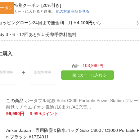
特別クーポン [20%引き]
ーポン
カートに入れると適用。
他の対象商品を見る
ョッピングローン24回まで無金利 月々
4,100円
から
aidy 3・6・12回あと払い分割手数料無料
に購入
103,980
合計
円
一緒にカートに入れる
ポータブル電源 Solix C800 Portable Power Station グレー
酸鉄リチウムイオン電池 /10出力 /AC充電...
99,990円
9,999ポイント
Anker Japan 専用防塵＆防水バッグ Solix C800 / C1000 Portable Po
n ブラック A17Z4011