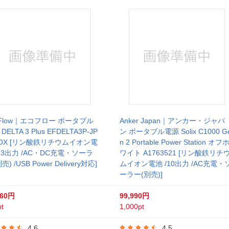
oFlow｜エコフロー ポータブル
Anker Japan｜アンカー・ジャパ
DELTA 3 Plus EFDELTA3P-JP
ン ポータブル電源 Solix C1000 G
BOX [リン酸鉄リチウムイオン電
n 2 Portable Power Station オフ
/13出力 /AC・DC充電・ソーラ
ワイト A1763521 [リン酸鉄リチ
売) /USB Power Delivery対応]
ムイオン電池 /10出力 /AC充電・
ーラー(別売)]
560円
99,990円
t
1,000pt
4.6
4.5