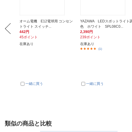
nbook
オーム電機 E12電球用 コンセン
YAZAWA LEDスポットライト
トライト スイッチ...
色 ホワイト SPL08C0...
442円
2,390円
45ポイント
239ポイント
在庫あり
在庫あり
(1)
一緒に買う
一緒に買う
類似の商品と比較