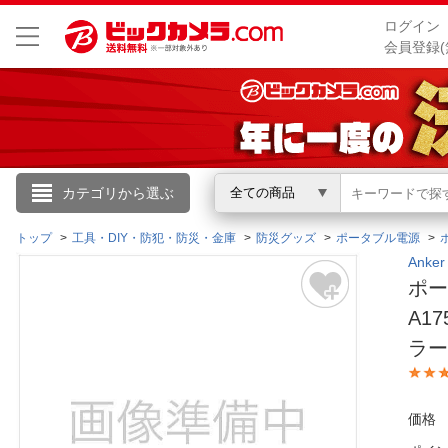
ログイン
会員登録(
こんにちは
カテゴリから選ぶ
全ての商品
ログイン
トップ
工具・DIY・防犯・防災・金庫
防災グッズ
ポータブル電源
Ank
ポータ
新規会員登録
A1
ラー(
会員メニュー
お買いもの履歴
価格
閲覧履歴